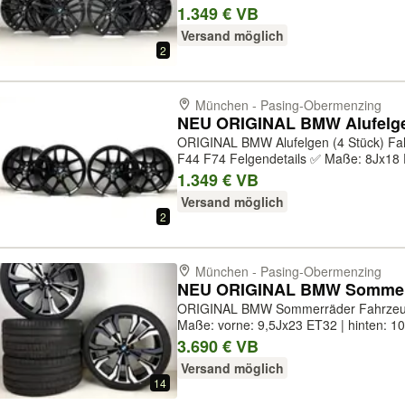
BMW ✅ Herstellernummer: 3611689804
1.349 € VB
frozen gunmetall grey ✅ Druckkontrollsy
Versand möglich
2
München - Pasing-Obermenzing
ORIGINAL BMW Alufelgen (4 Stück) Fahrzeugmodell: ✅ 1er F40 F70 ✅ 2er
F44 F74 Felgendetails ✅ Maße: 8Jx18 ET54 ✅ Zustand: Neu ✅
Felgenhersteller: BMW ✅ Herstellern
1.349 € VB
554M ✅ Farbe: jet black matt ✅ Druckkon
Versand möglich
2
München - Pasing-Obermenzing
ORIGINAL BMW Sommerräder Fahrzeugmodell: ✅ X7 G07 Felgendetails ✅
Maße: vorne: 9,5Jx23 ET32 | hinten: 1
(Überführungsfahrt 18km. Noppen und F
3.690 € VB
sichtbar) ✅ Felgenhersteller: BMW ✅ He
Versand möglich
14