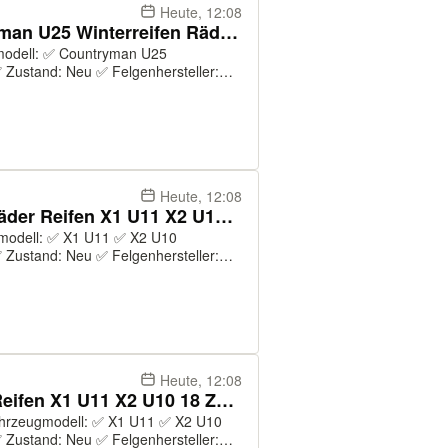
Heute, 12:08
NEU ORIGINAL MINI Countryman U25 Winterreifen Räder 18 Zoll 879
 Zustand: Neu ✅ Felgenhersteller:
6 ✅ Felgenmodell: 879 ✅ Farbe:
Original: ...
Heute, 12:08
NEU ORIGINAL BMW Winterräder Reifen X1 U11 X2 U10 18 Zoll 879
 Zustand: Neu ✅ Felgenhersteller:
6 ✅ Felgenmodell: 879 ✅ Farbe:
Original: ...
Heute, 12:08
NEU ORIGINAL BMW Räder Reifen X1 U11 X2 U10 18 Zoll 879
 Zustand: Neu ✅ Felgenhersteller: