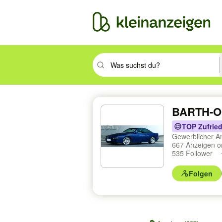
Suchbegriff eingeben. Eingabetaste drüc
BARTH-Ori
TOP Zufried
Gewerblicher A
667 Anzeigen o
535 Follower
Folgen
Profilnavigation