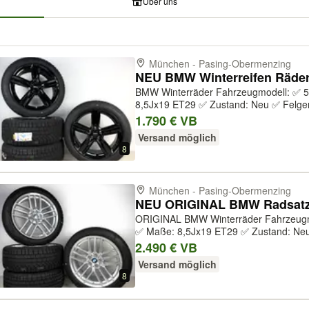
Über uns
München - Pasing-Obermenzing
NEU BMW Winterreifen Räder 
BMW Winterräder Fahrzeugmodell: ✅ 5er G60 G61 Felgendetails ✅ Maße:
8,5Jx19 ET29 ✅ Zustand: Neu ✅ Felgen
Herstellernummer: KBA55167 ✅ Felgen
1.790 € VB
Versand möglich
8
München - Pasing-Obermenzing
ORIGINAL BMW Winterräder Fahrzeugmodell: ✅ 5er G60 G61 Felgendetails
✅ Maße: 8,5Jx19 ET29 ✅ Zustand: Neu
Herstellernummer: 36115A324D6 ✅ Fel
2.490 € VB
Silver ✅ Druckkontrollsystem: Ja ✅ Origi
Versand möglich
8