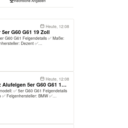
Rechtliche Angaben
Heute, 12:08
5er G60 G61 19 Zoll
hersteller: Dezent ✅
modell: KBA55167 ✅ Farbe:
Glanzschwarz ✅ Druckkontrollsystem: Ja ✅ Original: Ja Re...
Heute, 12:08
NEU ORIGINAL BMW Radsatz Alufelgen 5er G60 G61 19 Zoll 933
 ✅ Felgenhersteller: BMW ✅
genmodell: 933 ✅ Farbe: Refined
nal: J...