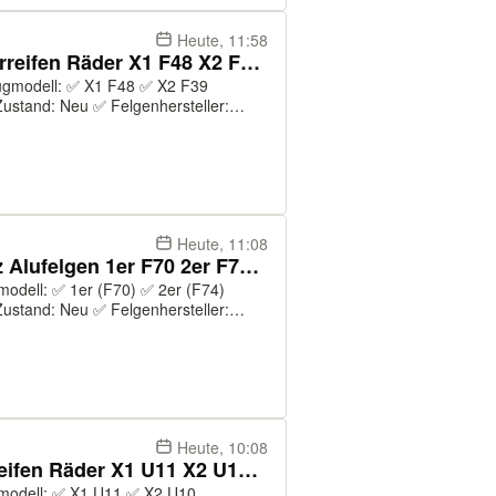
Heute, 11:58
NEU ORIGINAL BMW Sommerreifen Räder X1 F48 X2 F39 19 Zoll 715M
ustand: Neu ✅ Felgenhersteller:
6 ✅ Felgenmodell: 715M ✅ Farbe:
 ✅ Original: J...
Heute, 11:08
NEU ORIGINAL BMW Radsatz Alufelgen 1er F70 2er F74 18 Zoll 554M
ustand: Neu ✅ Felgenhersteller:
4 ✅ Felgenmodell: 554M ✅ Farbe:
 ✅ Or...
Heute, 10:08
NEU ORIGINAL BMW Winterreifen Räder X1 U11 X2 U10 18 Zoll 879