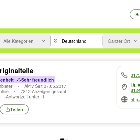
Re
Alle Kategorien
Ganzer Ort
ken um zu suchen, oder Vorschläge mit den Pfeiltasten nach oben/unt
PLZ oder Ort eingeben. Eingabetaste drücke
Suche im Umkreis 
ginalteile
017
enheit
Sehr freundlich
Lipp
nbieter
Aktiv Seit 07.05.2017
8124
nline
7812 Anzeigen gesamt
Antwortzeit unter 1h
http
Teilen