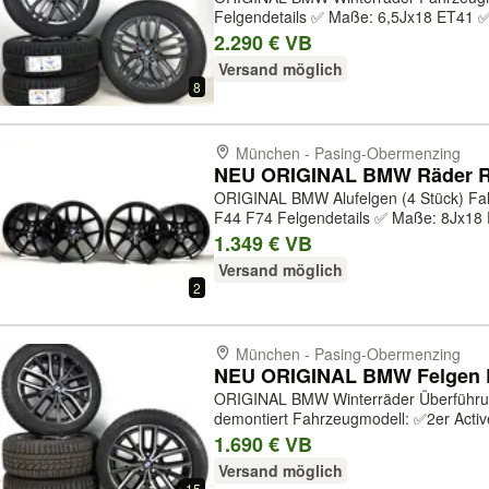
Felgendetails ✅ Maße: 6,5Jx18 ET41 ✅
BMW ✅ Herstellernummer: 3611689804
2.290 € VB
frozen-grey ✅ Druckkontrollsystem: Ja ✅ 
Versand möglich
8
München - Pasing-Obermenzing
ORIGINAL BMW Alufelgen (4 Stück) Fahrzeugmodell: ✅ 1er F40 F70 ✅ 2er
F44 F74 Felgendetails ✅ Maße: 8Jx18 ET54 ✅ Zustand: Neu ✅
Felgenhersteller: BMW ✅ Herstellern
1.349 € VB
554M ✅ Farbe: jet black matt ✅ Druckkon
Versand möglich
2
München - Pasing-Obermenzing
ORIGINAL BMW Winterräder Überführungsfahrt 85Km - vom Neuwagen
demontiert Fahrzeugmodell: ✅2er Active Tourer (U06) Felgendetails ✅ Maße:
vorne 7,5Jx18 ET50 ✅ Zustand: Neuwer
1.690 € VB
Felgenhersteller: BMW ✅ Herstellernum
Versand möglich
15