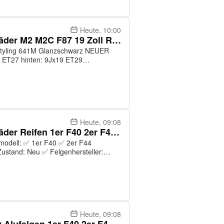
Heute, 10:00
NEU ORIGINAL BMW Winterräder M2 M2C F87 19 Zoll RDCi 641M 641
4 mit BMW-Sternmarkierung
raftstoffe...
Heute, 09:08
NEU ORIGINAL BMW Winterräder Reifen 1er F40 2er F44 18 Zoll 554M
ustand: Neu ✅ Felgenhersteller:
4 ✅ Felgenmodell: 554M ✅ Farbe:
 ✅ Origin...
Heute, 09:08