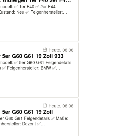
NEU ORIGINAL BMW Radsatz Alufelgen 1er F40 2er F44 18 Zoll 554M
ustand: Neu ✅ Felgenhersteller:
4 ✅ Felgenmodell: 554M ✅ Farbe:
 ✅ Origin...
Heute, 08:08
5er G60 G61 19 Zoll 933
 ✅ Felgenhersteller: BMW ✅
genmodell: 933 ✅ Farbe: Refined
nal: J...
Heute, 08:08
5er G60 G61 19 Zoll
hersteller: Dezent ✅
modell: KBA55167 ✅ Farbe:
Glanzschwarz ✅ Druckkontrollsystem: Ja ✅ Original: Ja Re...