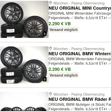
München - Pasing-Obermenzing
ORIGINAL MINI Winterräder Fahrzeugmodell: ✅ Countryman U25
Felgendetails ✅ Maße: 6,5Jx18 ET41 ✅
BMW ✅ Herstellernummer: 3611689804
2.290 € VB
frozen-grey ✅ Druckkontrollsystem: Ja ✅ 
Versand möglich
8
München - Pasing-Obermenzing
ORIGINAL BMW Winterräder Fahrzeugmodell: ✅ X1 U11 ✅ X2 U10
Felgendetails ✅ Maße: 6,5Jx18 ET41 ✅
BMW ✅ Herstellernummer: 3611689804
2.290 € VB
frozen-grey ✅ Druckkontrollsystem: Ja ✅ 
Versand möglich
8
München - Pasing-Obermenzing
ORIGINAL BMW Alufelgen (4 Stück) Fahrzeugmodell: ✅ X1 U11 ✅ X2 U10
Felgendetails ✅ Maße: 6,5Jx18 ET41 ✅