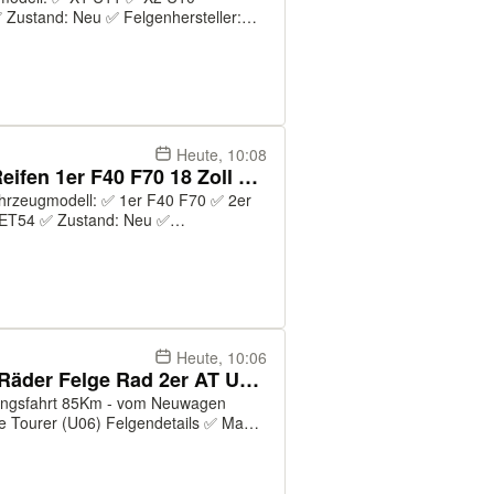
 Zustand: Neu ✅ Felgenhersteller:
6 ✅ Felgenmodell: 879 ✅ Farbe:
Original: ...
Heute, 10:08
NEU ORIGINAL BMW Räder Reifen 1er F40 F70 18 Zoll 554M
ummer: 36118092354 ✅ Felgenmodell:
trollsys...
Heute, 10:06
NEU ORIGINAL BMW Felgen Räder Felge Rad 2er AT U06 18 Zoll 838M
tig - Überführungsfahrt ✅
mer: 361...