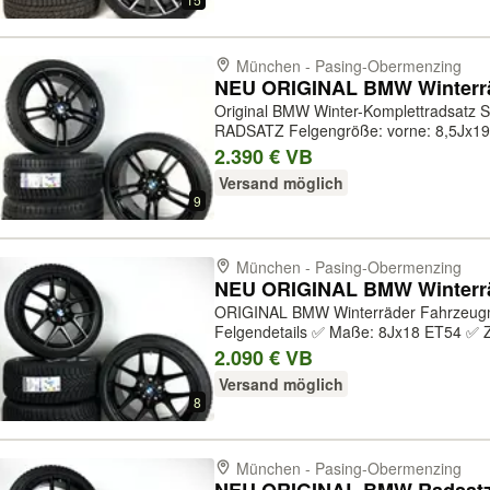
München - Pasing-Obermenzing
Original BMW Winter-Komplettradsatz Styling 641M Glanzschwarz NEUER
RADSATZ Felgengröße: vorne: 8,5Jx19 ET27 hinten: 9Jx19 ET29
Reifenhersteller: Michelin Pilot Alpin 
2.390 € VB
Reifengröße: vorne: 235/35 R19 91V XL K
Versand möglich
9
München - Pasing-Obermenzing
ORIGINAL BMW Winterräder Fahrzeugmodell: ✅ 1er F40 ✅ 2er F44
Felgendetails ✅ Maße: 8Jx18 ET54 ✅ Z
BMW ✅ Herstellernummer: 3611809235
2.090 € VB
jet black matt ✅ Druckkontrollsystem: Ja
Versand möglich
8
München - Pasing-Obermenzing