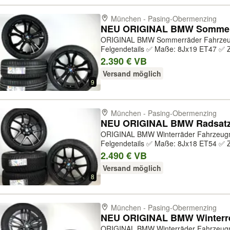
München - Pasing-Obermenzing
ORIGINAL BMW Sommerräder Fahrzeugmodell: ✅ X1 F48 ✅ X2 F39
Felgendetails ✅ Maße: 8Jx19 ET47 ✅ Z
BMW ✅ Herstellernummer: 3610800861
2.390 € VB
Glanzschwarz ✅ Druckkontrollsystem: Ja
Versand möglich
9
München - Pasing-Obermenzing
ORIGINAL BMW Winterräder Fahrzeugmodell: ✅ 1er (F70) ✅ 2er (F74)
Felgendetails ✅ Maße: 8Jx18 ET54 ✅ Z
BMW ✅ Herstellernummer: 3611809235
2.490 € VB
jet black matt ✅ Druckkontrollsystem: Ja
Versand möglich
8
München - Pasing-Obermenzing
ORIGINAL BMW Winterräder Fahrzeugmodell: ✅ X1 U11 ✅ X2 U10