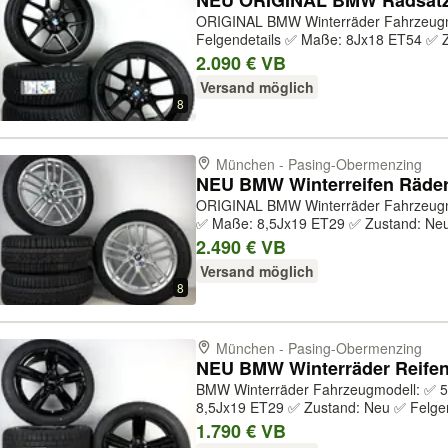
ORIGINAL BMW Winterräder Fahrzeugmodell: ✅ 1er F40 ✅ 2er F44
Felgendetails ✅ Maße: 8Jx18 ET54 ✅ Z
BMW ✅ Herstellernummer: 3611809235
2.090 € VB
jet black matt ✅ Druckkontrollsystem: Ja
Versand möglich
8
München - Pasing-Obermenzing
NEU BMW Winterreifen Räder 
ORIGINAL BMW Winterräder Fahrzeugmodell: ✅ 5er G60 G61 Felgendetails
✅ Maße: 8,5Jx19 ET29 ✅ Zustand: Neu
Herstellernummer: 36115A324D6 ✅ Fel
2.490 € VB
Silver ✅ Druckkontrollsystem: Ja ✅ Origi
Versand möglich
8
München - Pasing-Obermenzing
NEU BMW Winterräder Reifen 
BMW Winterräder Fahrzeugmodell: ✅ 5er G60 G61 Felgendetails ✅ Maße:
8,5Jx19 ET29 ✅ Zustand: Neu ✅ Felgen
Herstellernummer: KBA55167 ✅ Felgen
1.790 € VB