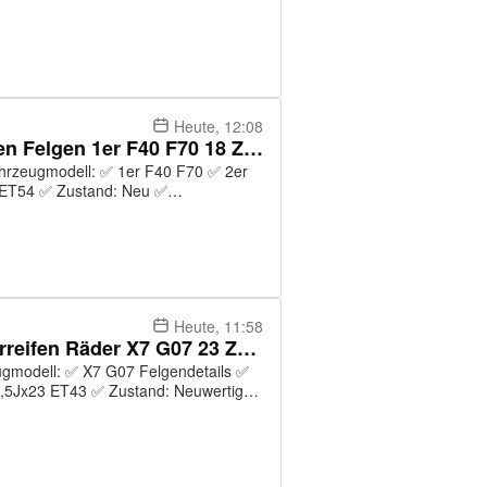
6 ✅ Felgenmodell: 879 ✅ Farbe:
ste...
Heute, 12:08
NEU ORIGINAL BMW Alufelgen Felgen 1er F40 F70 18 Zoll 554M
ummer: 36118092354 ✅ Felgenmodell:
trollsys...
Heute, 11:58
NEU ORIGINAL BMW Sommerreifen Räder X7 G07 23 Zoll 914i
0,5Jx23 ET43 ✅ Zustand: Neuwertig
arbstreifen auf den Reifen noch
r...