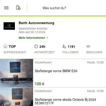
Start
Barth Autoverwertung
Gewerblicher Anbieter
Aktiv seit 30.12.2024
Merkliste
Mehr Informationen
Nachrichten
TOP
24h
1191
ZUFRIEDENHEIT
ANTWORTZEIT
FOLLOWER
BESUCHER
Anzeige aufgeben
Hückelhoven
Heute, 13:06
Stoßstange vorne BMW E30
120 €
Hückelhoven
Heute, 13:06
Stoßstange vorne skoda Octavia Bj 2024
5E3807217F