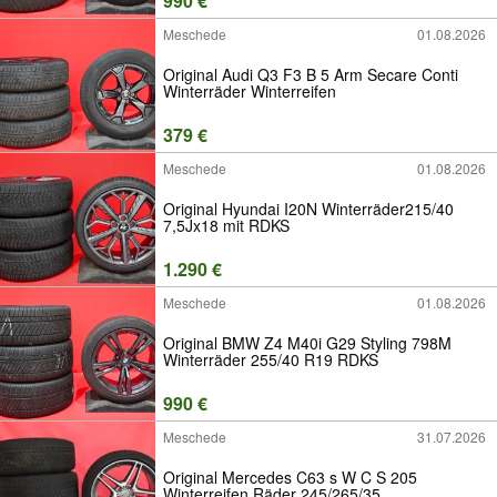
990 €
Meschede
01.08.2026
Original Audi Q3 F3 B 5 Arm Secare Conti
Winterräder Winterreifen
379 €
Meschede
01.08.2026
Original Hyundai I20N Winterräder215/40
7,5Jx18 mit RDKS
1.290 €
Meschede
01.08.2026
Original BMW Z4 M40i G29 Styling 798M
Winterräder 255/40 R19 RDKS
990 €
Meschede
31.07.2026
Original Mercedes C63 s W C S 205
Winterreifen Räder 245/265/35