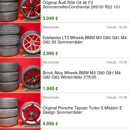
Original Audi RS6 C8 4k F2
SommerreifenContinental 285/30 R22 101
3.049 €
Meschede
Heute, 16:08
Edelweiss LT3 Wheels BMW M3 G80 G81 M4
G82 83 Sommerräder
3.990 €
Meschede
Heute, 15:08
Brock Alloy Wheels BMW M3 G80 G81 M4
G82 G83 Winterräder 275/35
1.940 €
Meschede
Heute, 15:08
Original Porsche Taycan Turbo S Mission E
Design Sommerräder
4.990 €