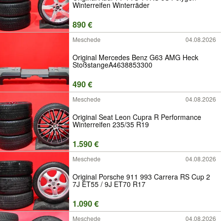
Winterreifen Winterräder
890 €
Meschede
04.08.2026
Original Mercedes Benz G63 AMG Heck
StoßstangeA4638853300
490 €
Meschede
04.08.2026
Original Seat Leon Cupra R Performance
Winterreifen 235/35 R19
1.590 €
Meschede
04.08.2026
Original Porsche 911 993 Carrera RS Cup 2
7J ET55 / 9J ET70 R17
1.090 €
Meschede
04.08.2026