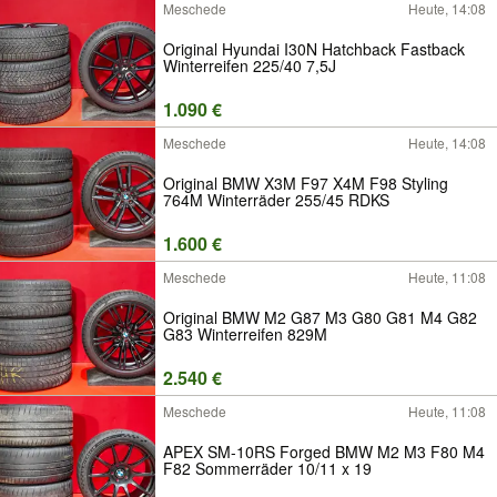
Meschede
Heute, 14:08
Original Hyundai I30N Hatchback Fastback
Winterreifen 225/40 7,5J
1.090 €
Meschede
Heute, 14:08
Original BMW X3M F97 X4M F98 Styling
764M Winterräder 255/45 RDKS
1.600 €
Meschede
Heute, 11:08
Original BMW M2 G87 M3 G80 G81 M4 G82
G83 Winterreifen 829M
2.540 €
Meschede
Heute, 11:08
APEX SM-10RS Forged BMW M2 M3 F80 M4
F82 Sommerräder 10/11 x 19