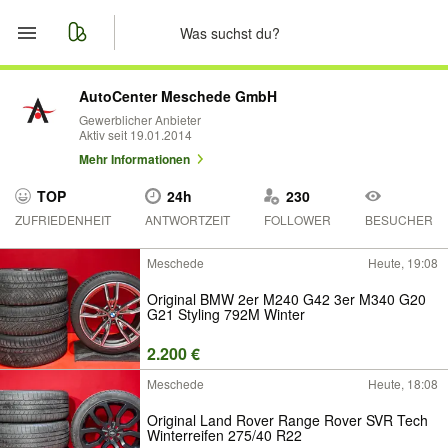
Start
AutoCenter Meschede GmbH
Gewerblicher Anbieter
Aktiv seit 19.01.2014
Merkliste
Mehr Informationen
Nachrichten
TOP
24h
230
ZUFRIEDENHEIT
ANTWORTZEIT
FOLLOWER
BESUCHER
Anzeige aufgeben
Meschede
Heute, 19:08
Original BMW 2er M240 G42 3er M340 G20
G21 Styling 792M Winter
2.200 €
Meschede
Heute, 18:08
Original Land Rover Range Rover SVR Tech
Winterreifen 275/40 R22