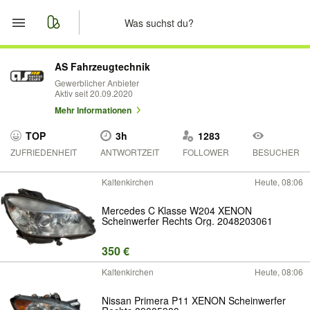
Start
AS Fahrzeugtechnik
Gewerblicher Anbieter
Aktiv seit 20.09.2020
Merkliste
Mehr Informationen
Nachrichten
TOP
3h
1283
ZUFRIEDENHEIT
ANTWORTZEIT
FOLLOWER
BESUCHER
Anzeige aufgeben
Kaltenkirchen
Heute, 08:06
Mercedes C Klasse W204 XENON
Scheinwerfer Rechts Org. 2048203061
350 €
Kaltenkirchen
Heute, 08:06
Nissan Primera P11 XENON Scheinwerfer