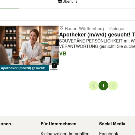
Über uns
Baden-Württemberg - Tübingen
SOUVERÄNE PERSÖNLICHKEIT mit W
VERANTWORTUNG gesucht! Sie suchen kein kurzfristiges Projekt, sondern
ein berufliches Zuhause? Eine Apotheke,
VB
handeln und langfristig echte Verantwor
2
Seiten-Navigation
1
Seite
tionen
Für Unternehmen
Social Media
Kleinanzeigen Immobilien
Facebook