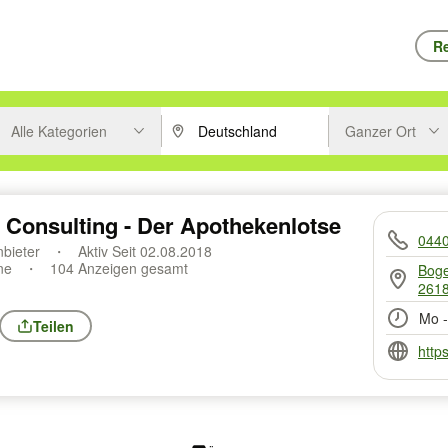
Re
Alle Kategorien
Ganzer Ort
ken um zu suchen, oder Vorschläge mit den Pfeiltasten nach oben/unt
PLZ oder Ort eingeben. Eingabetaste drücke
Suche im Umkreis 
Consulting - Der Apothekenlotse
044
nbieter
Aktiv Seit 02.08.2018
ine
104 Anzeigen gesamt
Boge
2618
Mo -
Teilen
http