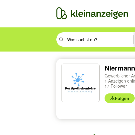
Suchbegriff eingeben. Eingabetaste drüc
Niermann 
Gewerblicher A
1 Anzeigen onl
17 Follower
Folgen
Profilnavigation