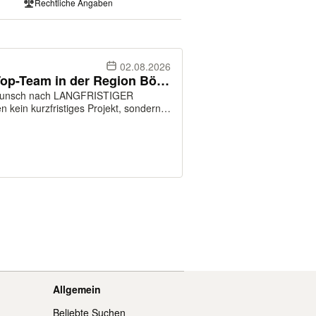
Rechtliche Angaben
02.08.2026
Apotheker (m/w/d) gesucht! Top-Team in der Region Böblingen
unsch nach LANGFRISTIGER
 in der Sie eigenverantwortlich
tung überne...
Allgemein
Beliebte Suchen