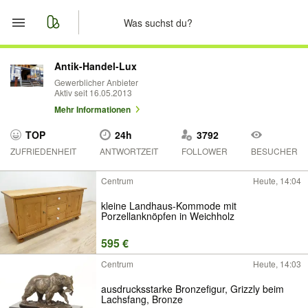
Start
Antik-Handel-Lux
Gewerblicher Anbieter
Aktiv seit 16.05.2013
Merkliste
Mehr Informationen
Nachrichten
TOP
24h
3792
ZUFRIEDENHEIT
ANTWORTZEIT
FOLLOWER
BESUCHER
Anzeige aufgeben
Centrum
Heute, 14:04
kleine Landhaus-Kommode mit
Porzellanknöpfen in Weichholz
595 €
Centrum
Heute, 14:03
ausdrucksstarke Bronzefigur, Grizzly beim
Lachsfang, Bronze