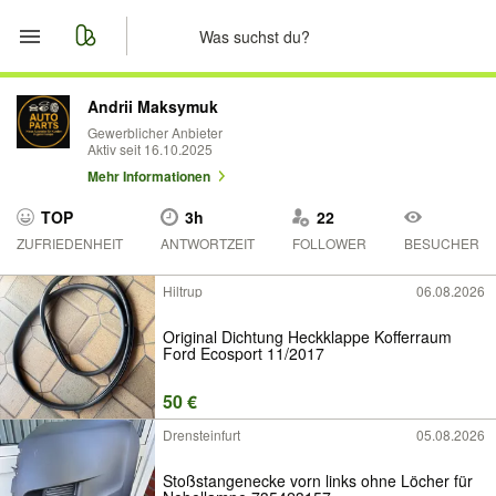
Start
Andrii Maksymuk
Gewerblicher Anbieter
Aktiv seit 16.10.2025
Merkliste
Mehr Informationen
Nachrichten
TOP
3h
22
ZUFRIEDENHEIT
ANTWORTZEIT
FOLLOWER
BESUCHER
Anzeige aufgeben
Hiltrup
06.08.2026
Original Dichtung Heckklappe Kofferraum
Ford Ecosport 11/2017
50 €
Drensteinfurt
05.08.2026
Stoßstangenecke vorn links ohne Löcher für