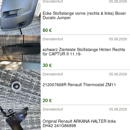
Drensteinfurt
05.08.2026
Ecke Stoßstange vorne (rechts & links) Boxer
Ducato Jumper
80 €
Drensteinfurt
05.08.2026
schwarz Zierleiste Stoßstange Hinten Rechts
für CAPTUR II 11.19-
30 €
Drensteinfurt
05.08.2026
212007668R Renault Thermostat ZM11
20 €
Drensteinfurt
05.08.2026
Original Renault ARKANA HALTER links
DH42 241G86898