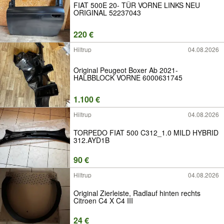
FIAT 500E 20- TÜR VORNE LINKS NEU
ORIGINAL 52237043
220 €
Hiltrup
04.08.2026
Original Peugeot Boxer Ab 2021-
HALBBLOCK VORNE 6000631745
1.100 €
Hiltrup
04.08.2026
TORPEDO FIAT 500 C312_1.0 MILD HYBRID
312.AYD1B
90 €
Hiltrup
04.08.2026
Original Zierleiste, Radlauf hinten rechts
Citroen C4 X C4 III
24 €