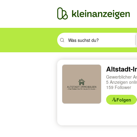
Suchbegriff eingeben. Eingabetaste drüc
Altstadt-
Gewerblicher A
5 Anzeigen onl
159 Follower
Folgen
Profilnavigation