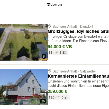
Über uns
Sachsen-Anhalt - Diesdorf
In ruhiger Ortslage von Diesdorf warte
auf neue Ideen. Die Fläche bietet Platz
Spielbereiche, Tierhaltung im kleinen
94.000 € VB
kurz: Raum, um Nutz- und Frei...
83 m²
3 Zi.
5
Sachsen-Anhalt - Salzwedel
Einziehen und wohlfühlen In einer sehr begehrten Wohnlage von Salzwedel
sucht dieses Einfamilienhaus neue Eig
jedoch von Grund auf kernsaniert, verb
259.000 €
moderner Technik – und ist sofo...
120 m²
5 Zi.
20