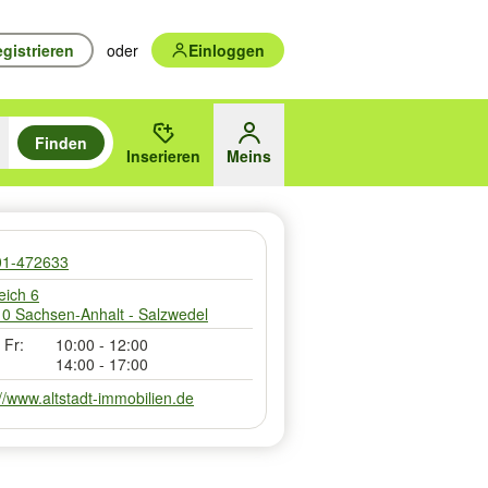
gistrieren
oder
Einloggen
Finden
en durchsuchen und mit Eingabetaste auswählen.
n um zu suchen, oder Vorschläge mit den Pfeiltasten nach oben/unten
Inserieren
Meins
des gewählten Orts oder PLZ
01-472633
eich 6
0 Sachsen-Anhalt - Salzwedel
 Fr:
10:00 - 12:00
14:00 - 17:00
://www.altstadt-immobilien.de