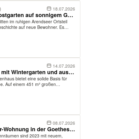
)
18.07.2026
Fachwerkhaus mit großem Obstgarten auf sonnigem Grundstück in 39619 Arendsee OT Kleinau
eschichte auf neue Bewohner. Es
ie Jahre mit Sorgfalt erhalten und
14.07.2026
Gemütliches Einfamilienhaus mit Wintergarten und ausbaufähigem Dachgeschoss in Bandau.
enhaus bietet eine solide Basis für
ge. Auf einem 451 m² großen
he von rund 115 m² im Erdgeschoss,
08.07.2026
Sanierte, geräumige 2-Zimmer-Wohnung in der Goethestraße.