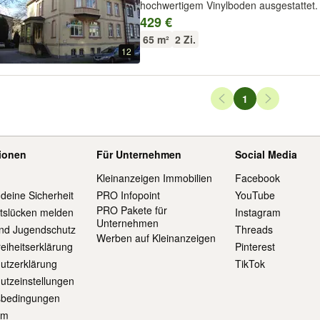
hochwertigem Vinylboden ausgestattet. 
Wechselsprechanlage mit Türöffner ist
429 €
komplett renoviert / saniert in 2023 übe
65 m²
2 Zi.
12
Seiten-Navigation
1
Seite
tionen
Für Unternehmen
Social Media
Kleinanzeigen Immobilien
Facebook
 deine Sicherheit
PRO Infopoint
YouTube
PRO Pakete für
itslücken melden
Instagram
Unternehmen
und Jugendschutz
Threads
Werben auf Kleinanzeigen
reiheitserklärung
Pinterest
utzerklärung
TikTok
utzeinstellungen
sbedingungen
um