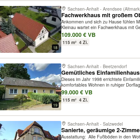
Sachsen-Anhalt - Arendsee (Altmark
Ankommen und sich zu Hause fühlen Mitten im ruhigen Arendseer Ortsteil
Kleinau wartet ein Fachwerkhaus mit G
stammt aus dem Jahr 1875, wurde über d
109.000 € VB
behutsam modernisiert – heute ist...
115 m²
4 Zi.
18
Sachsen-Anhalt - Beetzendorf
Dieses im Jahr 1998 errichtete Einfamili
komfortables Wohnen in ruhiger Dorfla
Grundstück erwartet Sie eine Wohnfläc
99.000 € VB
ergänzt durch ein vollständig ausb...
115 m²
4 Zi.
19
Sachsen-Anhalt - Salzwedel
Ausstattung: Alle Fußböden in den Wohnräumen sind 2023 mit neuem,