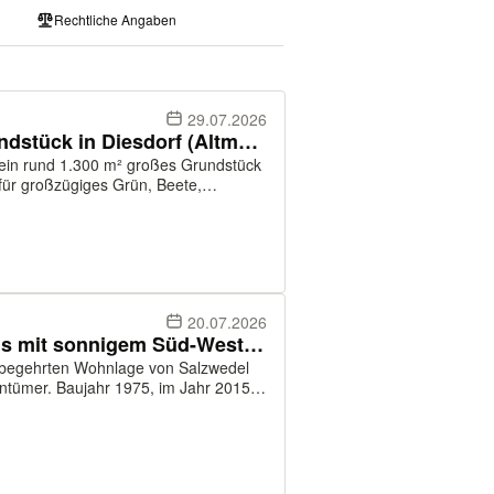
Rechtliche Angaben
29.07.2026
Großzügiges, idyllisches Grundstück in Diesdorf (Altmark) zu verkaufen.
t ein rund 1.300 m² großes Grundstück
 für großzügiges Grün, Beete,
 Rahmen oder weitere Nebenflächen –
20.07.2026
Kernsaniertes Einfamilienhaus mit sonnigem Süd-Westgrundstück in Salzwedel.
entümer. Baujahr 1975, im Jahr 2015
indet es solide Bausubstanz mit