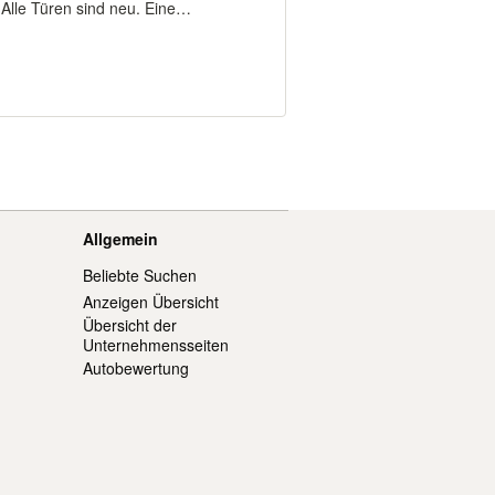
Alle Türen sind neu. Eine
 vorhanden. Die Wohnung wird
rgeben. P...
Allgemein
Beliebte Suchen
Anzeigen Übersicht
Übersicht der
Unternehmensseiten
Autobewertung