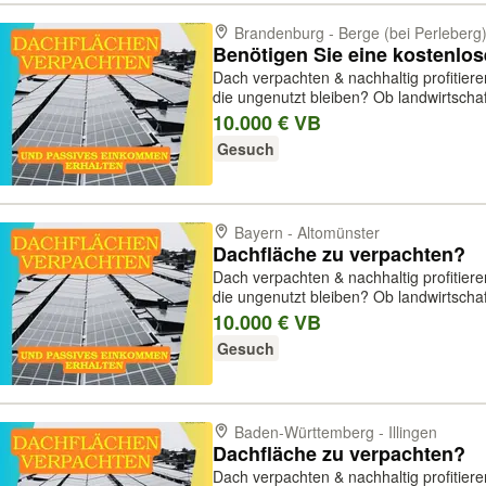
Brandenburg - Berge (bei Perleberg
Benötigen Sie eine kostenlo
Dach verpachten & nachhaltig profitier
die ungenutzt bleiben? Ob landwirtschaftliche Hallen, Gewerbedächer oder
Industriehallen – wir von Acuria Solar 
10.000 € VB
um darauf Photovoltai...
Gesuch
Bayern - Altomünster
Dachfläche zu verpachten?
Dach verpachten & nachhaltig profitier
die ungenutzt bleiben? Ob landwirtschaftliche Hallen, Gewerbedächer oder
Industriehallen – wir von Acuria Solar 
10.000 € VB
um darauf Photovoltai...
Gesuch
Baden-Württemberg - Illingen
Dachfläche zu verpachten?
Dach verpachten & nachhaltig profitier