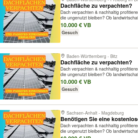
Dachfläche zu verpachten?
Dach verpachten & nachhaltig profitier
die ungenutzt bleiben? Ob landwirtschaftliche Hallen, Gewerbedächer oder
Industriehallen – wir von Acuria Solar 
10.000 € VB
um darauf Photovoltai...
Gesuch
Baden-Württemberg - Bitz
Dachfläche zu verpachten?
Dach verpachten & nachhaltig profitier
die ungenutzt bleiben? Ob landwirtschaftliche Hallen, Gewerbedächer oder
Industriehallen – wir von Acuria Solar 
10.000 € VB
um darauf Photovoltai...
Gesuch
Sachsen-Anhalt - Magdeburg
Benötigen Sie eine kostenlo
Dach verpachten & nachhaltig profitier
die ungenutzt bleiben? Ob landwirtschaftliche Hallen, Gewerbedächer oder
Industriehallen – wir von Acuria Solar 