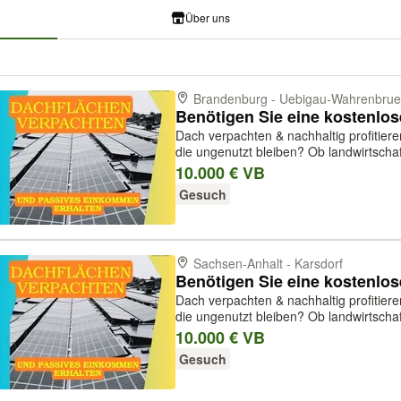
Über uns
Brandenburg - Uebigau-Wahrenbrue
Benötigen Sie eine kostenlo
Dach verpachten & nachhaltig profitier
die ungenutzt bleiben? Ob landwirtschaftliche Hallen, Gewerbedächer oder
Industriehallen – wir von Acuria Solar 
10.000 € VB
um darauf Photovoltai...
Gesuch
Sachsen-Anhalt - Karsdorf
Benötigen Sie eine kostenlo
Dach verpachten & nachhaltig profitier
die ungenutzt bleiben? Ob landwirtschaftliche Hallen, Gewerbedächer oder
Industriehallen – wir von Acuria Solar 
10.000 € VB
um darauf Photovoltai...
Gesuch