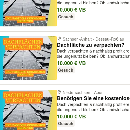
die ungenutzt bleiben? Ob landwirtschaftliche Hallen, Gewerbedächer oder
Industriehallen – wir von Acuria Solar 
10.000 € VB
um darauf Photovoltai...
Gesuch
Sachsen-Anhalt - Dessau-Roßlau
Dachfläche zu verpachten?
Dach verpachten & nachhaltig profitier
die ungenutzt bleiben? Ob landwirtschaftliche Hallen, Gewerbedächer oder
Industriehallen – wir von Acuria Solar 
10.000 € VB
um darauf Photovoltai...
Gesuch
Niedersachsen - Apen
Benötigen Sie eine kostenlo
Dach verpachten & nachhaltig profitier
die ungenutzt bleiben? Ob landwirtschaftliche Hallen, Gewerbedächer oder
Industriehallen – wir von Acuria Solar 
10.000 € VB
um darauf Photovoltai...
Gesuch