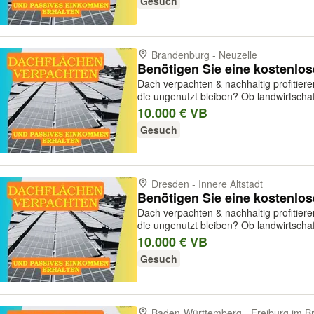
Gesuch
Brandenburg - Neuzelle
Benötigen Sie eine kostenlo
Dach verpachten & nachhaltig profitier
die ungenutzt bleiben? Ob landwirtschaftliche Hallen, Gewerbedächer oder
Industriehallen – wir von Acuria Solar 
10.000 € VB
um darauf Photovoltai...
Gesuch
Dresden - Innere Altstadt
Benötigen Sie eine kostenlo
Dach verpachten & nachhaltig profitier
die ungenutzt bleiben? Ob landwirtschaftliche Hallen, Gewerbedächer oder
Industriehallen – wir von Acuria Solar 
10.000 € VB
um darauf Photovoltai...
Gesuch
Baden-Württemberg - Freiburg im B