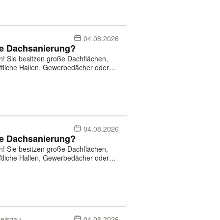
04.08.2026
se Dachsanierung?
en! Sie besitzen große Dachflächen,
Solutions suchen Dächer ab ca. 500 m²,
04.08.2026
se Dachsanierung?
en! Sie besitzen große Dachflächen,
Solutions suchen Dächer ab ca. 500 m²,
reisgau
04.08.2026