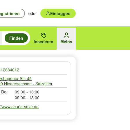
gistrieren
oder
Einloggen
Finden
en durchsuchen und mit Eingabetaste auswählen.
n um zu suchen, oder Vorschläge mit den Pfeiltasten nach oben/unten
Inserieren
Meins
des gewählten Orts oder PLZ
412884612
rshagener Str. 45
9 Niedersachsen - Salzgitter
 Do:
09:00 - 16:00
09:00 - 13:00
://www.acuria-solar.de