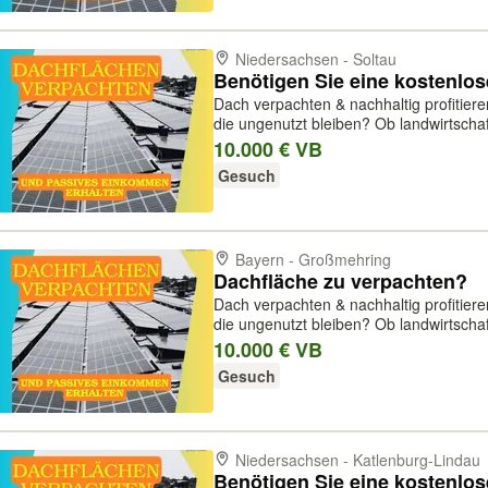
Niedersachsen - Soltau
Benötigen Sie eine kostenlo
Dach verpachten & nachhaltig profitier
die ungenutzt bleiben? Ob landwirtschaftliche Hallen, Gewerbedächer oder
Industriehallen – wir von Acuria Solar 
10.000 € VB
um darauf Photovoltai...
Gesuch
Bayern - Großmehring
Dachfläche zu verpachten?
Dach verpachten & nachhaltig profitier
die ungenutzt bleiben? Ob landwirtschaftliche Hallen, Gewerbedächer oder
Industriehallen – wir von Acuria Solar 
10.000 € VB
um darauf Photovoltai...
Gesuch
Niedersachsen - Katlenburg-Lindau
Benötigen Sie eine kostenlo