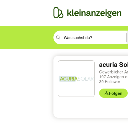
Suchbegriff eingeben. Eingabetaste drüc
acuria So
Gewerblicher A
197 Anzeigen o
39 Follower
Folgen
Profilnavigation