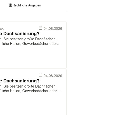
Rechtliche Angaben
ck
04.08.2026
se Dachsanierung?
en! Sie besitzen große Dachflächen,
Solutions suchen Dächer ab ca. 500 m²,
04.08.2026
se Dachsanierung?
en! Sie besitzen große Dachflächen,
Solutions suchen Dächer ab ca. 500 m²,