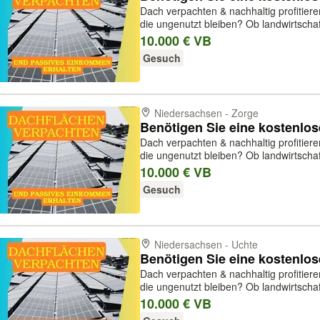
Dach verpachten & nachhaltig profitier
die ungenutzt bleiben? Ob landwirtschaftliche Hallen, Gewerbedächer oder
Industriehallen – wir von Acuria Solar 
10.000 € VB
um darauf Photovoltai...
Gesuch
Niedersachsen - Zorge
Benötigen Sie eine kostenlo
Dach verpachten & nachhaltig profitier
die ungenutzt bleiben? Ob landwirtschaftliche Hallen, Gewerbedächer oder
Industriehallen – wir von Acuria Solar 
10.000 € VB
um darauf Photovoltai...
Gesuch
Niedersachsen - Uchte
Benötigen Sie eine kostenlo
Dach verpachten & nachhaltig profitier
die ungenutzt bleiben? Ob landwirtschaftliche Hallen, Gewerbedächer oder
Industriehallen – wir von Acuria Solar 
10.000 € VB
um darauf Photovoltai...