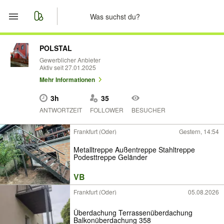
Start
POLSTAL
Gewerblicher Anbieter
Aktiv seit 27.01.2025
Merkliste
Mehr Informationen
Nachrichten
3h
35
ANTWORTZEIT
FOLLOWER
BESUCHER
Anzeige aufgeben
Frankfurt (Oder)
Gestern, 14:54
Metalltreppe Außentreppe Stahltreppe
Podesttreppe Geländer
VB
Frankfurt (Oder)
05.08.2026
Überdachung Terrassenüberdachung
Balkonüberdachung 358