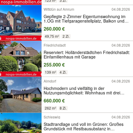
123 m²
3 Zi.
Wittdün auf Amrum
04.08.2026
Gepflegte 2-Zimmer Eigentumswohnung im
1.OG mit Tiefgaragenstellplatz, Balkon und
Wasserblick
260.000 €
49,75 m²
2 Zi.
Friedrichstadt
04.08.2026
Reserviert: Holländerstädtchen Friedrichstadt:
Einfamilienhaus mit Garage
255.000 €
139 m²
4 Zi.
Almdorf
04.08.2026
Hochmodern und vielfältig in der
Nutzungsmöglichkeit: Wohnhaus mit drei
Wohneinheiten in TOP-Zustand
660.000 €
262 m²
8 Zi.
Schleswig
04.08.2026
Stadtrandlage und voll im Grünen: Großes
Grundstück mit Restbausubstanz in
Schleswig!