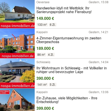
Oeversee
Gestern, 15:08
Handwerker-Idyll mit Weitblick: Ihr
Sanierungsprojekt nahe Flensburg!
149.000 €
133 m²
6 Zi.
Kappeln
Gestern, 14:21
4-Zimmer-Eigentumswohnung im zweiten
Obergeschoss
189.000 €
86 m²
4 Zi.
Schleswig
Gestern, 14:04
Ihr Wohntraum in Schleswig - mit Vollkeller in
ruhiger und bevorzugter Lage
390.000 €
141 m²
5 Zi.
Kappeln
Gestern, 13:06
Ein Zuhause, viele Möglichkeiten - Ihre
Entscheidung!
399.000 €