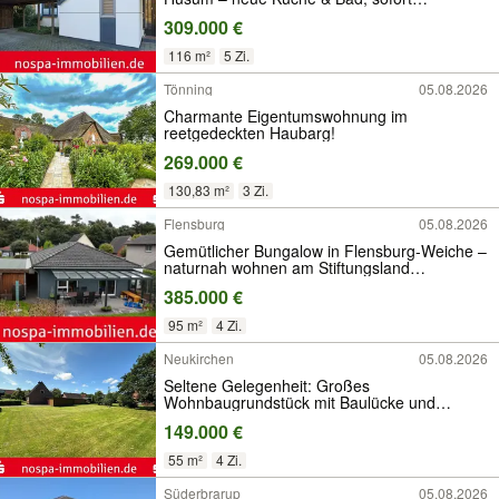
bezugsfrei!
309.000 €
116 m²
5 Zi.
Tönning
05.08.2026
Charmante Eigentumswohnung im
reetgedeckten Haubarg!
269.000 €
130,83 m²
3 Zi.
Flensburg
05.08.2026
Gemütlicher Bungalow in Flensburg-Weiche –
naturnah wohnen am Stiftungsland
Schäferhaus
385.000 €
95 m²
4 Zi.
Neukirchen
05.08.2026
Seltene Gelegenheit: Großes
Wohnbaugrundstück mit Baulücke und
Restbausubstanz
149.000 €
55 m²
4 Zi.
Süderbrarup
05.08.2026