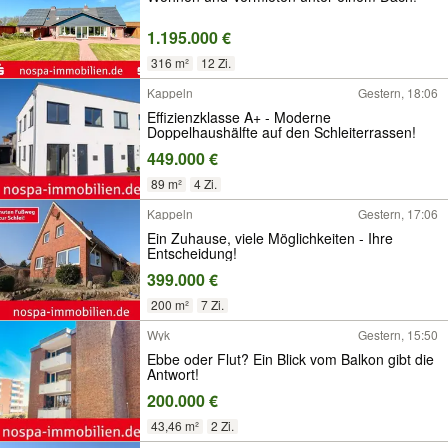
1.195.000 €
316 m²
12 Zi.
Kappeln
Gestern, 18:06
Effizienzklasse A+ - Moderne
Doppelhaushälfte auf den Schleiterrassen!
449.000 €
89 m²
4 Zi.
Kappeln
Gestern, 17:06
Ein Zuhause, viele Möglichkeiten - Ihre
Entscheidung!
399.000 €
200 m²
7 Zi.
Wyk
Gestern, 15:50
Ebbe oder Flut? Ein Blick vom Balkon gibt die
Antwort!
200.000 €
43,46 m²
2 Zi.