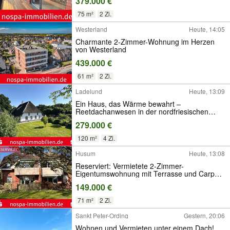
379.000 €
75 m²
2 Zi.
Westerland
Heute, 14:05
Charmante 2-Zimmer-Wohnung im Herzen
von Westerland
439.000 €
61 m²
2 Zi.
Ladelund
Heute, 13:09
Ein Haus, das Wärme bewahrt –
Reetdachanwesen in der nordfriesischen
Grenzlandschaft
279.000 €
120 m²
4 Zi.
Husum
Heute, 13:08
Reserviert: Vermietete 2-Zimmer-
Eigentumswohnung mit Terrasse und Carport
in der Kreisstadt Husum
149.000 €
71 m²
2 Zi.
Sankt Peter-Ording
Gestern, 20:06
Wohnen und Vermieten unter einem Dach!