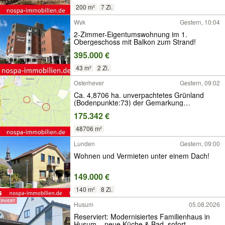
200 m²
7 Zi.
Wyk
Gestern, 10:04
2-Zimmer-Eigentumswohnung im 1.
Obergeschoss mit Balkon zum Strand!
395.000 €
43 m²
2 Zi.
Osterhever
Gestern, 09:02
Ca. 4,8706 ha. unverpachtetes Grünland
(Bodenpunkte:73) der Gemarkung
Osterhever
175.342 €
48706 m²
Lunden
Gestern, 09:00
Wohnen und Vermieten unter einem Dach!
149.000 €
140 m²
8 Zi.
Husum
05.08.2026
Reserviert: Modernisiertes Familienhaus in
Husum – neue Küche & Bad, sofort