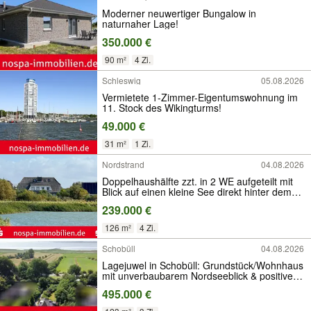
Moderner neuwertiger Bungalow in
naturnaher Lage!
350.000 €
90 m²
4 Zi.
Schleswig
05.08.2026
Vermietete 1-Zimmer-Eigentumswohnung im
11. Stock des Wikingturms!
49.000 €
31 m²
1 Zi.
Nordstrand
04.08.2026
Doppelhaushälfte zzt. in 2 WE aufgeteilt mit
Blick auf einen kleine See direkt hinter dem
Außendeich
239.000 €
126 m²
4 Zi.
Schobüll
04.08.2026
Lagejuwel in Schobüll: Grundstück/Wohnhaus
mit unverbaubarem Nordseeblick & positivem
Bauvorbescheid
495.000 €