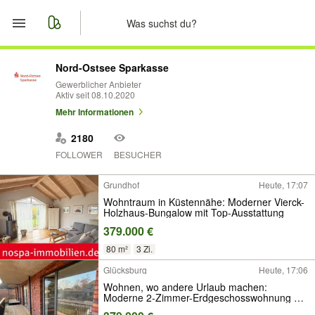
Start
Nord-Ostsee Sparkasse
Gewerblicher Anbieter
Aktiv seit 08.10.2020
Merkliste
Mehr Informationen
Nachrichten
2180
FOLLOWER
BESUCHER
Anzeige aufgeben
Grundhof
Heute, 17:07
Wohntraum in Küstennähe: Moderner Vierck-
Holzhaus-Bungalow mit Top-Ausstattung
379.000 €
80 m²
3 Zi.
Glücksburg
Heute, 17:06
Wohnen, wo andere Urlaub machen:
Moderne 2-Zimmer-Erdgeschosswohnung mit
Balkon in Glücksburg