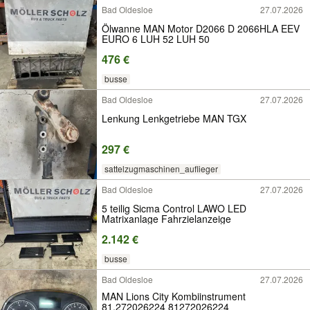
Bad Oldesloe
27.07.2026
Ölwanne MAN Motor D2066 D 2066HLA EEV
EURO 6 LUH 52 LUH 50
476 €
busse
Bad Oldesloe
27.07.2026
Lenkung Lenkgetriebe MAN TGX
297 €
sattelzugmaschinen_auflieger
Bad Oldesloe
27.07.2026
5 teilig Sicma Control LAWO LED
Matrixanlage Fahrzielanzeige
2.142 €
busse
Bad Oldesloe
27.07.2026
MAN Lions City Kombiinstrument
81.272026224 81272026224