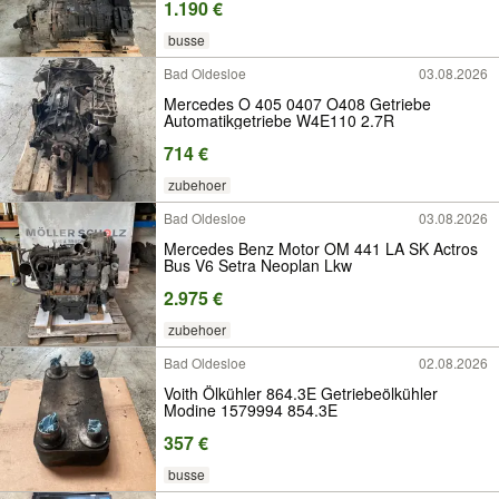
1.190 €
busse
Bad Oldesloe
03.08.2026
Mercedes O 405 0407 O408 Getriebe
Automatikgetriebe W4E110 2.7R
714 €
zubehoer
Bad Oldesloe
03.08.2026
Mercedes Benz Motor OM 441 LA SK Actros
Bus V6 Setra Neoplan Lkw
2.975 €
zubehoer
Bad Oldesloe
02.08.2026
Voith Ölkühler 864.3E Getriebeölkühler
Modine 1579994 854.3E
357 €
busse