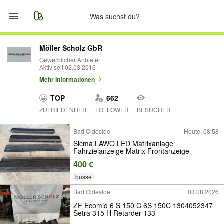
Start
Möller Scholz GbR
Gewerblicher Anbieter
Aktiv seit 02.03.2016
Merkliste
Mehr Informationen
Nachrichten
TOP
662
ZUFRIEDENHEIT
FOLLOWER
BESUCHER
Anzeige aufgeben
Bad Oldesloe
Heute, 08:58
Sicma LAWO LED Matrixanlage
Fahrzielanzeige Matrix Frontanzeige
400 €
busse
Bad Oldesloe
03.08.2026
ZF Ecomid 6 S 150 C 6S 150C 1304052347
Setra 315 H Retarder 133