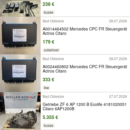
238 €
busse
Bad Oldesloe
28.07.2026
A0014464502 Mercedes CPC FR Steuergerät
Actros Citaro
179 €
zubehoer
Bad Oldesloe
28.07.2026
A0024460802 Mercedes CPC FR Steuergerät
Actros Citaro
333 €
lkw
Bad Oldesloe
27.07.2026
Getriebe ZF 6 AP 1200 B Ecolife 4181020051
Citaro 6AP1200B
5.355 €
busse