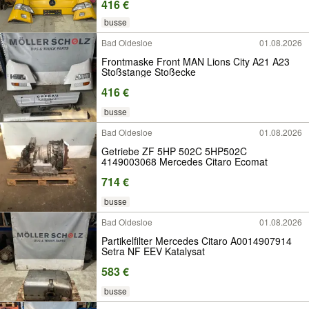
416 €
busse
Bad Oldesloe
01.08.2026
Frontmaske Front MAN Lions City A21 A23
Stoßstange Stoßecke
416 €
busse
Bad Oldesloe
01.08.2026
Getriebe ZF 5HP 502C 5HP502C
4149003068 Mercedes Citaro Ecomat
714 €
busse
Bad Oldesloe
01.08.2026
Partikelfilter Mercedes Citaro A0014907914
Setra NF EEV Katalysat
583 €
busse