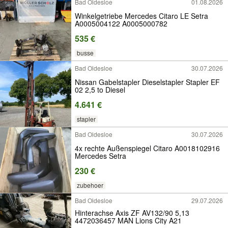
Bad Oldesloe
01.08.2026
Winkelgetriebe Mercedes Citaro LE Setra
A0005004122 A0005000782
535 €
busse
Bad Oldesloe
30.07.2026
Nissan Gabelstapler Dieselstapler Stapler EF
02 2,5 to Diesel
4.641 €
stapler
Bad Oldesloe
30.07.2026
4x rechte Außenspiegel Citaro A0018102916
Mercedes Setra
230 €
zubehoer
Bad Oldesloe
29.07.2026
Hinterachse Axis ZF AV132/90 5,13
4472036457 MAN Lions City A21