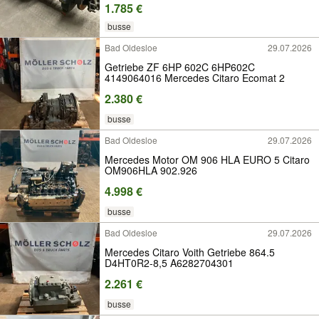
1.785 €
busse
Bad Oldesloe
29.07.2026
Getriebe ZF 6HP 602C 6HP602C
4149064016 Mercedes Citaro Ecomat 2
2.380 €
busse
Bad Oldesloe
29.07.2026
Mercedes Motor OM 906 HLA EURO 5 Citaro
OM906HLA 902.926
4.998 €
busse
Bad Oldesloe
29.07.2026
Mercedes Citaro Voith Getriebe 864.5
D4HT0R2-8,5 A6282704301
2.261 €
busse