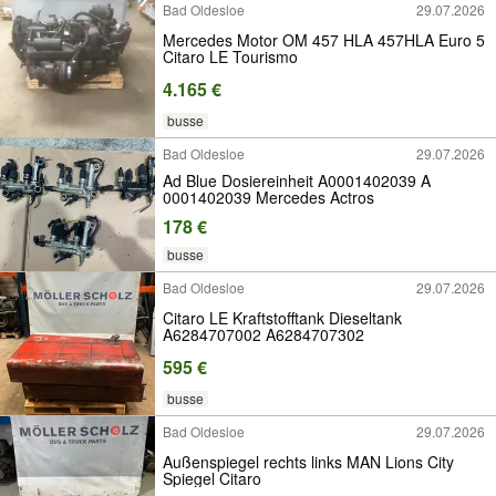
Bad Oldesloe
29.07.2026
Mercedes Motor OM 457 HLA 457HLA Euro 5
Citaro LE Tourismo
4.165 €
busse
Bad Oldesloe
29.07.2026
Ad Blue Dosiereinheit A0001402039 A
0001402039 Mercedes Actros
178 €
busse
Bad Oldesloe
29.07.2026
Citaro LE Kraftstofftank Dieseltank
A6284707002 A6284707302
595 €
busse
Bad Oldesloe
29.07.2026
Außenspiegel rechts links MAN Lions City
Spiegel Citaro