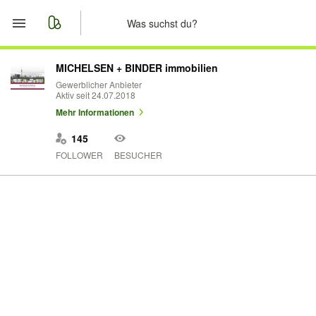
Start
MICHELSEN + BINDER immobilien
Gewerblicher Anbieter
Aktiv seit 24.07.2018
Merkliste
Mehr Informationen
Nachrichten
145
FOLLOWER
BESUCHER
Anzeige aufgeben