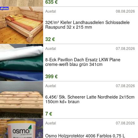
635 €
Auetal
08.08.2026
32€/m² Kiefer Landhausdielen Schlossdiele
Rauspund 32 x 215 mm
32 €
Auetal
07.08.2026
8-Eck Pavillon Dach Ersatz LKW Plane
creme-weiß blau grün 341cm
399 €
Auetal
07.08.2026
6,45€/ Stk. Scheerer Latte Nordheide 2x15cm
150cm kd+ braun
7 €
Auetal
07.08.2026
Osmo Holzprotektor 4006 Farblos 0,75 L