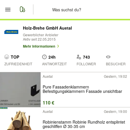
Start
Holz-Brehe GmbH Auetal
Gewerblicher Anbieter
Aktiv seit 22.05.2015
Merkliste
Mehr Informationen
Nachrichten
TOP
24h
743
ZUFRIEDENHEIT
ANTWORTZEIT
FOLLOWER
BESUCHER
Anzeige aufgeben
Auetal
Gestern, 19:02
Pure Fassadenklammern
Befestigungsklammern Fassade unsichtbar
110 €
Auetal
Gestern, 19:00
Robinienstamm Robinie Rundholz entsplintet
geschliffen Ø 30-35 cm