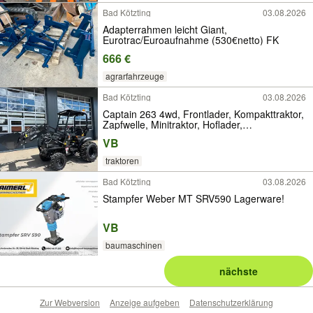
Bad Kötzting
03.08.2026
Adapterrahmen leicht Giant,
Eurotrac/Euroaufnahme (530€netto) FK
666 €
agrarfahrzeuge
Bad Kötzting
03.08.2026
Captain 263 4wd, Frontlader, Kompakttraktor,
Zapfwelle, Minitraktor, Hoflader,
Euroaufnahme, Schnellwechsler
VB
traktoren
Bad Kötzting
03.08.2026
Stampfer Weber MT SRV590 Lagerware!
VB
baumaschinen
nächste
Zur Webversion
Anzeige aufgeben
Datenschutzerklärung