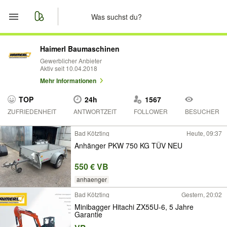
Start
Haimerl Baumaschinen
Gewerblicher Anbieter
Aktiv seit 10.04.2018
Merkliste
Mehr Informationen
Nachrichten
TOP
24h
1567
ZUFRIEDENHEIT
ANTWORTZEIT
FOLLOWER
BESUCHER
Anzeige aufgeben
Bad Kötzting
Heute, 09:37
Anhänger PKW 750 KG TÜV NEU
550 € VB
anhaenger
Bad Kötzting
Gestern, 20:02
Minibagger Hitachi ZX55U-6, 5 Jahre
Garantie