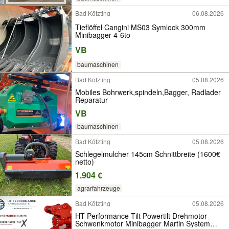
Bad Kötzting
06.08.2026
Tieflöffel Cangini MS03 Symlock 300mm
Minibagger 4-6to
VB
baumaschinen
Bad Kötzting
05.08.2026
Mobiles Bohrwerk,spindeln,Bagger, Radlader
Reparatur
VB
baumaschinen
Bad Kötzting
05.08.2026
Schlegelmulcher 145cm Schnittbreite (1600€
netto)
1.904 €
agrarfahrzeuge
Bad Kötzting
05.08.2026
HT-Performance Tilt Powertilt Drehmotor
Schwenkmotor Minibagger Martin System