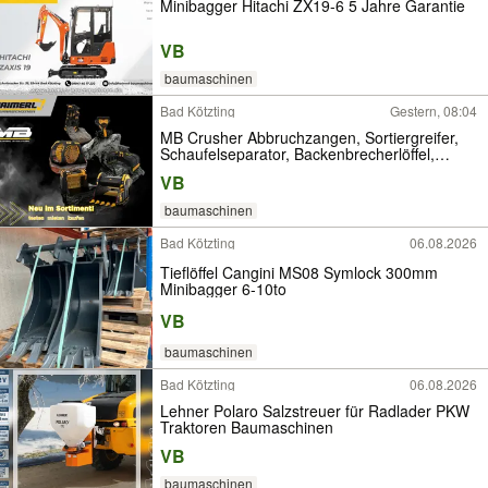
Minibagger Hitachi ZX19-6 5 Jahre Garantie
VB
baumaschinen
Bad Kötzting
Gestern, 08:04
MB Crusher Abbruchzangen, Sortiergreifer,
Schaufelseparator, Backenbrecherlöffel,
Sieblöffel, Querschneidkopffräse, Minibagger,
VB
Lader, Mobilbagger
baumaschinen
Bad Kötzting
06.08.2026
Tieflöffel Cangini MS08 Symlock 300mm
Minibagger 6-10to
VB
baumaschinen
Bad Kötzting
06.08.2026
Lehner Polaro Salzstreuer für Radlader PKW
Traktoren Baumaschinen
VB
baumaschinen