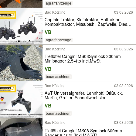
agrarfahrzeuge
Bad Kötzting
03.08.2026
Captain Traktor, Kleintraktor, Hoftraktor,
Kompakttraktor, Mitsubishi, Zapfwelle, Diesel,
Hydraulik
VB
agrarfahrzeuge
Bad Kötzting
03.08.2026
Tieflöffel Cangini MS03Symlock 300mm
Minibagger 2,5-4to incl.MwSt
VB
baumaschinen
Bad Kötzting
03.08.2026
A&T Universalgreifer, Lehnhoff, OilQuick,
Martin, Greifer, Schnellwechsler
VB
baumaschinen
Bad Kötzting
03.08.2026
Tieflöffel Cangini MS08 Symlock 600mm
Bagger 6-10to (Inkl.MWST)