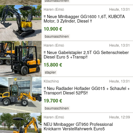
baumaschinen
Haren (Ems)
Heute, 13:01
‼ Neue Minibagger GG1600 1,6T, KUBOTA
Motor, 3 Zylinder, Diesel ‼
10.900 €
baumaschinen
Haren (Ems)
Heute, 13:01
‼ Neue Gabelstapler 2,5T GG Seitenschieber
Diesel Euro 5 +Transp‼
15.800 €
stapler
Kösching
Heute, 13:01
‼ Neu Radlader Hoflader GG015 + Schaufel +
Transport Diesel 52PS‼
19.700 €
baumaschinen
Haren (Ems)
Heute, 12:09
NEU Minibagger GT950 Professional
Knickarm Verstellfahrwerk Euro5