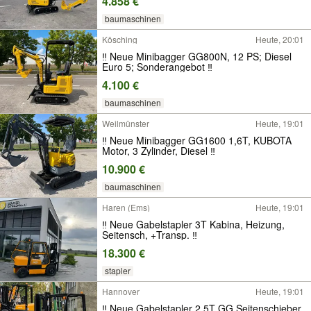
4.858 €
baumaschinen
Kösching
Heute, 20:01
‼️ Neue Minibagger GG800N, 12 PS; Diesel
Euro 5; Sonderangebot ‼️
4.100 €
baumaschinen
Weilmünster
Heute, 19:01
‼ Neue Minibagger GG1600 1,6T, KUBOTA
Motor, 3 Zylinder, Diesel ‼
10.900 €
baumaschinen
Haren (Ems)
Heute, 19:01
‼ Neue Gabelstapler 3T Kabina, Heizung,
Seitensch, +Transp. ‼
18.300 €
stapler
Hannover
Heute, 19:01
‼ Neue Gabelstapler 2,5T GG Seitenschieber