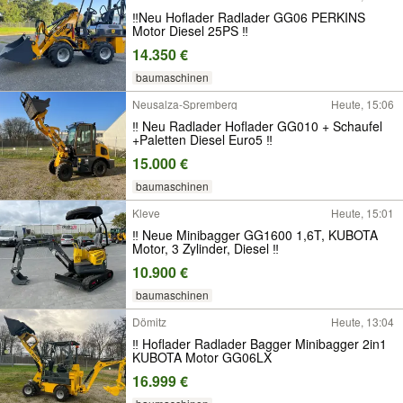
‼️Neu Hoflader Radlader GG06 PERKINS
Motor Diesel 25PS ‼️
14.350 €
baumaschinen
Neusalza-Spremberg
Heute, 15:06
‼ Neu Radlader Hoflader GG010 + Schaufel
+Paletten Diesel Euro5 ‼
15.000 €
baumaschinen
Kleve
Heute, 15:01
‼ Neue Minibagger GG1600 1,6T, KUBOTA
Motor, 3 Zylinder, Diesel ‼
10.900 €
baumaschinen
Dömitz
Heute, 13:04
‼ Hoflader Radlader Bagger Minibagger 2in1
KUBOTA Motor GG06LX
16.999 €