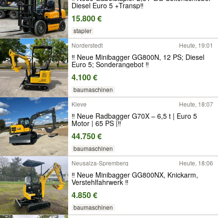
Diesel Euro 5 +Transp‼
15.800 €
stapler
Norderstedt
Heute, 19:01
‼️ Neue Minibagger GG800N, 12 PS; Diesel
Euro 5; Sonderangebot ‼️
4.100 €
baumaschinen
Kleve
Heute, 18:07
‼️ Neue Radbagger G70X – 6,5 t | Euro 5
Motor | 65 PS |‼️
44.750 €
baumaschinen
Neusalza-Spremberg
Heute, 18:06
‼️ Neue Minibagger GG800NX, Knickarm,
Verstehlfahrwerk ‼️
4.850 €
baumaschinen