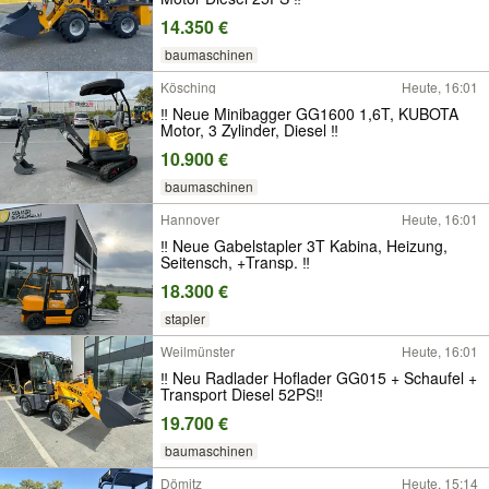
14.350 €
baumaschinen
Kösching
Heute, 16:01
‼ Neue Minibagger GG1600 1,6T, KUBOTA
Motor, 3 Zylinder, Diesel ‼
10.900 €
baumaschinen
Hannover
Heute, 16:01
‼ Neue Gabelstapler 3T Kabina, Heizung,
Seitensch, +Transp. ‼
18.300 €
stapler
Weilmünster
Heute, 16:01
‼ Neu Radlader Hoflader GG015 + Schaufel +
Transport Diesel 52PS‼
19.700 €
baumaschinen
Dömitz
Heute, 15:14