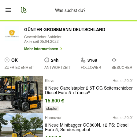
Start
GÜNTER GROSSMANN DEUTSCHLAND
Gewerblicher Anbieter
Aktiv seit 05.04.2022
Merkliste
Mehr Informationen
Nachrichten
OK
24h
3169
ZUFRIEDENHEIT
ANTWORTZEIT
FOLLOWER
BESUCHER
Anzeige aufgeben
Kleve
Heute, 20:01
‼ Neue Gabelstapler 2,5T GG Seitenschieber
Diesel Euro 5 +Transp‼
15.800 €
stapler
Hannover
Heute, 20:01
‼️ Neue Minibagger GG800N, 12 PS; Diesel
Euro 5, Sonderangebot ‼️