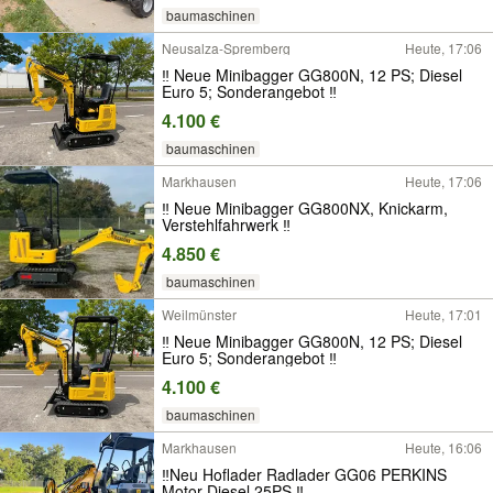
baumaschinen
Neusalza-Spremberg
Heute, 17:06
‼️ Neue Minibagger GG800N, 12 PS; Diesel
Euro 5; Sonderangebot ‼️
4.100 €
baumaschinen
Markhausen
Heute, 17:06
‼️ Neue Minibagger GG800NX, Knickarm,
Verstehlfahrwerk ‼️
4.850 €
baumaschinen
Weilmünster
Heute, 17:01
‼️ Neue Minibagger GG800N, 12 PS; Diesel
Euro 5; Sonderangebot ‼️
4.100 €
baumaschinen
Markhausen
Heute, 16:06
‼️Neu Hoflader Radlader GG06 PERKINS
Motor Diesel 25PS ‼️