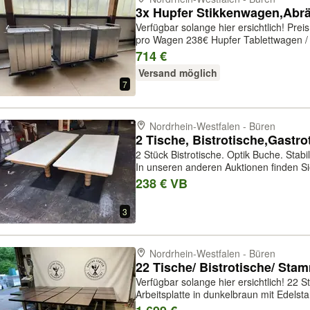
Verfügbar solange hier ersichtlich! Preis für alle 3 Wägen! Bei Einzelverkauf
pro Wagen 238€ Hupfer Tablettwagen / Speiseverteilwagen Edelstahl
vollverschweißt Doppelwandig mit Flüge
714 €
41,8x32,5cm. Es passen davon 2...
Versand möglich
7
Nordrhein-Westfalen - Büren
2 Tische, Bistrotische,Gastr
2 Stück Bistrotische. Optik Buche. Sta
In unseren anderen Auktionen finden S
Barhocker!! Abmessungen der Tische (BxTxH): 1 Tisch 160x80x75cm 1 Tisch
238 € VB
160/180x80x75cm (Tisch ist an ei...
3
Nordrhein-Westfalen - Büren
Verfügbar solange hier ersichtlich! 22 Stück Bistrotische mit Furnierter-
Arbeitsplatte in dunkelbraun mit Edelsta
Ausführung Auflistung und Abmessung