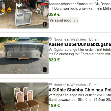
Ananasschneider Station mit GN Behälte
mit Durchwurfloch, unten kann ein Müll
Druckhebel Abmessungen: 90x70x90cm Speditionsversand 210€ Pre
399 €
inklusive MwSt!!!
Versand möglich
9
Nordrhein-Westfalen - Büren
Verfügbar solange hier ersichtlich! Edelstahl Kastenhaube mit Edelstahlfiltern
mit Beleuchtung mit Fettablaufhahn mit
man Kellen, Schaufeln usw aufhängen
830 €
260x100x60cm (Breite zzgl der ...
8
Nordrhein-Westfalen - Büren
4 Stühle Shabby Chic neu Po
Verfügbar solange hier ersichtlich! 4 Stühle mit neuer Kunstlederpolsterung
Samt abwaschbar Sitzhöhe: 49,5cm Si
Preis inklusive MwSt!!
199 €