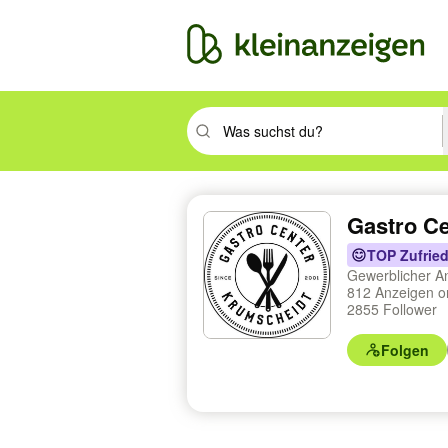
Suchbegriff eingeben. Eingabetaste drüc
Gastro C
TOP Zufried
Gewerblicher A
812 Anzeigen o
2855 Follower
Folgen
Profilnavigation