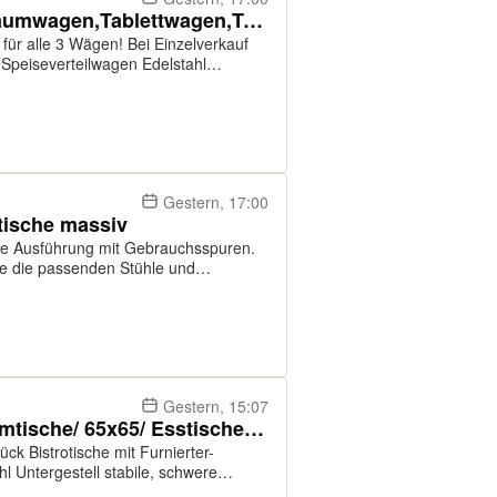
3x Hupfer Stikkenwagen,Abräumwagen,Tablettwagen,Transportwagen
ltüren 16 Einschüben für Bleche,
Gestern, 17:00
otische massiv
bile Ausführung mit Gebrauchsspuren.
ie die passenden Stühle und
Gestern, 15:07
22 Tische/ Bistrotische/ Stammtische/ 65x65/ Esstische/Saaltische
hl Untergestell stabile, schwere
en (BxTxH): 22 Tische65x65x76cm