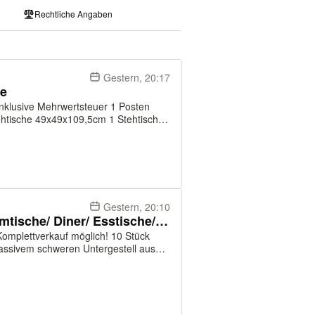
Rechtliche Angaben
Gestern, 20:17
ke
9,5cm 2 Bänke 99x35x85cm Die
Gestern, 20:10
10 Tische/ Bistrotische/ Stammtische/ Diner/ Esstische/ Saaltisch
 massivem schweren Untergestell aus
n Aufpreis, á