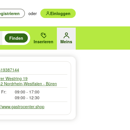
gistrieren
oder
Einloggen
Finden
en durchsuchen und mit Eingabetaste auswählen.
n um zu suchen, oder Vorschläge mit den Pfeiltasten nach oben/unten
Inserieren
Meins
des gewählten Orts oder PLZ
519387144
er Westring 19
2 Nordrhein-Westfalen - Büren
 Fr:
09:00 - 17:00
09:00 - 12:30
://www.gastrocenter.shop