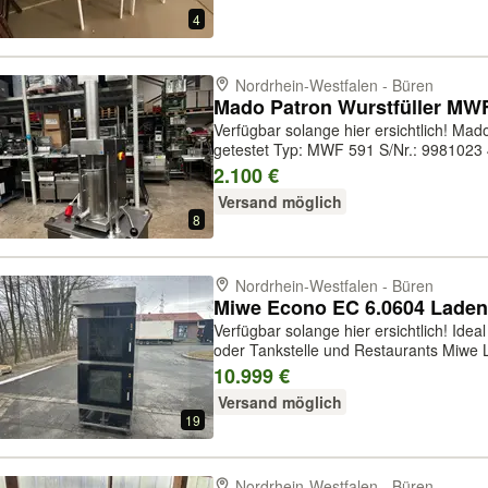
4
Nordrhein-Westfalen - Büren
Verfügbar solange hier ersichtlich! Mado Patron Wurstfüller geprüft und
getestet Typ: MWF 591 S/Nr.: 9981023 
abgebildeten Rolltisch wo das Gerät drauf steht Speditionsversa
2.100 €
inklusive Mehrwertsteuer
Versand möglich
8
Nordrhein-Westfalen - Büren
Verfügbar solange hier ersichtlich! Ideal geeignet für Bäckereien, Backshops
oder Tankstelle und Restaurants Miwe Ladenbackstation Econo Typ: EC
6.0604 Baujahr 2023 Gerät ist gewartet und gereinigt. Es wurde eine neue
10.999 €
Innenscheibe verbaut! Ablu...
Versand möglich
19
Nordrhein-Westfalen - Büren