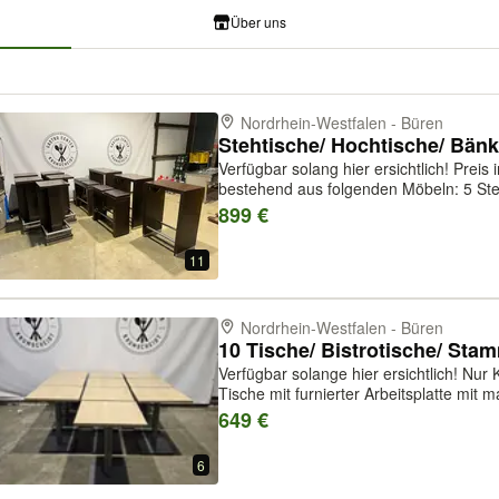
Über uns
Nordrhein-Westfalen - Büren
Stehtische/ Hochtische/ Bän
Verfügbar solang hier ersichtlich! Preis inklusive Mehrwertsteuer 1 Posten
bestehend aus folgenden Möbeln: 5 Stehtische 49x49x109,5cm 1 Stehtisch
108x49x109,5cm 2 Stehtische 75x49x10
899 €
Bänke sind mit brauner Kunstlede...
11
Nordrhein-Westfalen - Büren
Verfügbar solange hier ersichtlich! Nur Komplettverkauf möglich! 10 Stück
Tische mit furnierter Arbeitsplatte mit
Metall Auflistung Tische: 10 Stück 60x60x76cm Lieferung gege
649 €
Bordsteinkante, mögli...
6