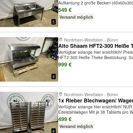
Aufkantung 2 große Becken (60x60x3
140x80x84cm (Höhe hinten zzgl. Aufkantung von 5c
549 €
189€ Preis inklusive Mehrwertsteuer
Versand möglich
5
Nordrhein-Westfalen - Büren
Verfügbar solange hier ersichtlich! Preis inklusive Mehrwertsteuer! Model:
HFT2-300 Heiße Theke Bestückung: 3
Unterteilungen heizen ohne Wasserzug
999 €
Wärmelampen von oben mit raus nehmb
9
Nordrhein-Westfalen - Büren
Verfügbar solange hier ersichtlich! NUR noch EIN Wagen verfügbar!!
Edelstahlwägen Mit je 38 Tabletts pro 
Wagen hat 22 Einschubleisten mit 4 Rollen, 2 fe
499 €
(BxTxH): 78x56x164,5cm (mit Stoßkan..
Versand möglich
6