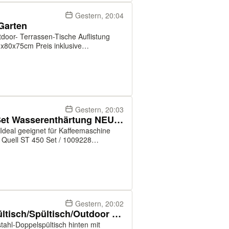
Gestern, 20:04
 Garten
reis inklusive
Gestern, 20:03
BRITA PURITY Quell ST 450 Set Wasserenthärtung NEU 1009228
 sorgt zuverlässig für die Entfernung
Gestern, 20:02
Doppelspültisch/Edelstahlspültisch/Spültisch/Outdoor Küche/140cm