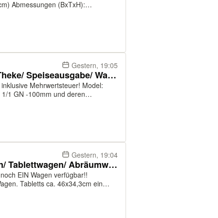
0cm) Abmessungen (BxTxH):
m) Speditionsversand
Gestern, 19:05
Alto Shaam HFT2-300 Heiße Theke/ Speiseausgabe/ Warm Theke
x 1/1 GN -100mm und deren
abe 230V, 2910 Watt mit
arem Spiegelgla...
Gestern, 19:04
1x Rieber Blechwagen/ Wagen/ Tablettwagen/ Abräumwagen/ W60
Wagen. Tabletts ca. 46x34,3cm ein
ststellbar Abmessungen
.