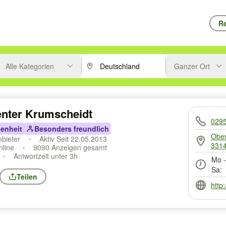
Re
Alle Kategorien
Ganzer Ort
ken um zu suchen, oder Vorschläge mit den Pfeiltasten nach oben/unt
PLZ oder Ort eingeben. Eingabetaste drücke
Suche im Umkreis 
enter Krumscheidt
029
enheit
Besonders freundlich
Ober
nbieter
Aktiv Seit 22.05.2013
3314
nline
9090 Anzeigen gesamt
Antwortzeit unter 3h
Mo -
Sa:
Teilen
http