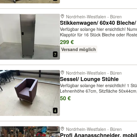
Nordrhein-Westfalen - Büren
Verfügbar solange hier ersichtlich! Nummer: W37 Edelstahl Blechwagen mit
Klapptür für 16 Stück Bleche oder Roste 60x40
(BxTxH): ca. 46,5x63,5x165,5cm Speditionsversand 220€ Preis inklusive
299 €
Mehrwertsteuer
Versand möglich
7
Nordrhein-Westfalen - Büren
Sessel/ Lounge Stühle
Verfügbar solange hier ersichtlich! 1 Stück Kunstleder-Sessel - 1 Sessel
Lehnenhöhe 67cm, Sitzfläche 50x44cm,
Tiefe gesamt 70cm Preis inklusi
50 €
4
Nordrhein-Westfalen - Büren
Profi Ananasschneider, mobil