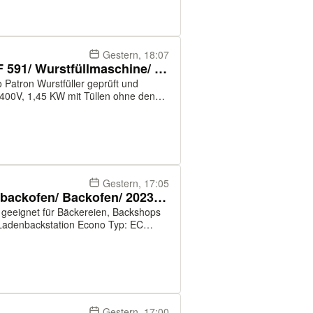
Gestern, 18:07
Mado Patron Wurstfüller MWF 591/ Wurstfüllmaschine/ Kolbenfüller
400V, 1,45 KW mit Tüllen ohne den
nd 189€ Preis
Gestern, 17:05
Miwe Econo EC 6.0604 Ladenbackofen/ Backofen/ 2023/ Backstation
Gestern, 17:00