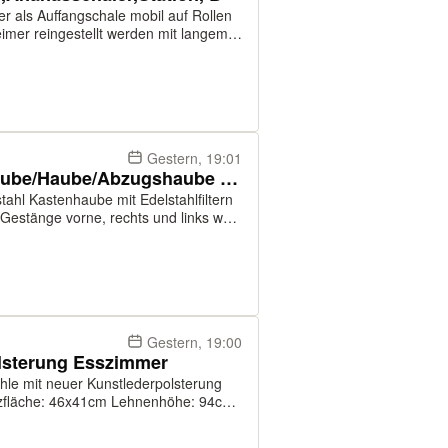
r als Auffangschale mobil auf Rollen
eimer reingestellt werden mit langem
is
Gestern, 19:01
Kastenhaube/Dunstabzugshaube/Haube/Abzugshaube 260x100cm
 Gestänge vorne, rechts und links wo
 kann Abmessungen (BxTxH):
Gestern, 19:00
lsterung Esszimmer
tzfläche: 46x41cm Lehnenhöhe: 94cm