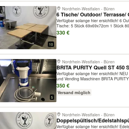
Nordrhein-Westfalen - Büren
6 Tische/ Outdoor/ Terrasse/
Verfügbar solange hier ersichtlich! 6 Outdoor- Terrassen-Tische Auflistung
Tische: 5 Stück 69x69x72cm 1 Stück 80x80x75cm P
Mehrwertsteuer
330 €
10
Nordrhein-Westfalen - Büren
Verfügbar solange hier ersichtlich! NEU Ideal geeignet für Kaffeemaschine
und Vending Maschinen BRITA PURITY Quell ST 450 Set / 1009228
Entkarbonisierung - Der Purity Quell ST
350 €
von Chlor, Schwermetallen, uner...
Versand möglich
5
Nordrhein-Westfalen - Büren
Verfügbar solange hier ersichtlich! Edelstahl-Doppelspültisch hinten mit