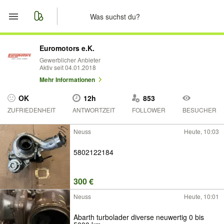
Start
Euromotors e.K.
Gewerblicher Anbieter
Aktiv seit 04.01.2018
Merkliste
Mehr Informationen
Nachrichten
OK
12h
853
ZUFRIEDENHEIT
ANTWORTZEIT
FOLLOWER
BESUCHER
Anzeige aufgeben
Neuss
Heute, 10:03
5802122184
300 €
Neuss
Heute, 10:01
Abarth turbolader diverse neuwertig 0 bis