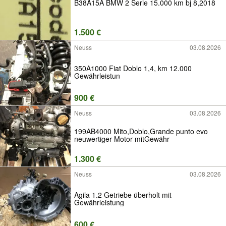
B38A15A BMW 2 Serie 15.000 km bj 8,2018
1.500 €
Neuss
03.08.2026
350A1000 Fiat Doblo 1,4, km 12.000
Gewährleistun
900 €
Neuss
03.08.2026
199AB4000 Mito,Doblo,Grande punto evo
neuwertiger Motor mitGewähr
1.300 €
Neuss
03.08.2026
Agila 1.2 Getriebe überholt mit
Gewährleistung
600 €