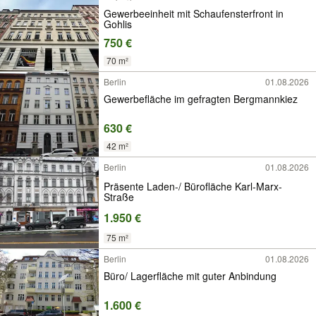
Gewerbeeinheit mit Schaufensterfront in
Gohlis
750 €
70 m²
Berlin
01.08.2026
Gewerbefläche im gefragten Bergmannkiez
630 €
42 m²
Berlin
01.08.2026
Präsente Laden-/ Bürofläche Karl-Marx-
Straße
1.950 €
75 m²
Berlin
01.08.2026
Büro/ Lagerfläche mit guter Anbindung
1.600 €