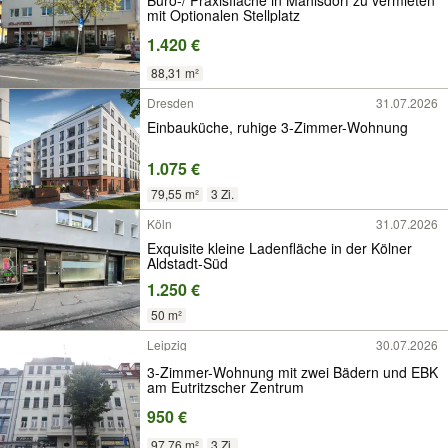
mit Optionalen Stellplatz
1.420 €
88,31 m²
Dresden
31.07.2026
Einbauküche, ruhige 3-Zimmer-Wohnung
1.075 €
79,55 m²
3 Zi.
Köln
31.07.2026
Exquisite kleine Ladenfläche in der Kölner
Aldstadt-Süd
1.250 €
50 m²
Leipzig
30.07.2026
3-Zimmer-Wohnung mit zwei Bädern und EBK
am Eutritzscher Zentrum
950 €
97,76 m²
3 Zi.