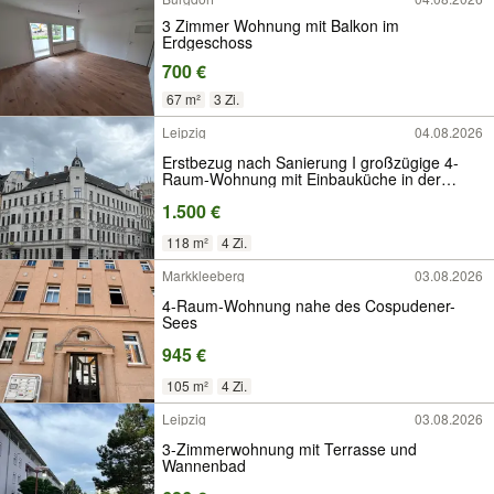
3 Zimmer Wohnung mit Balkon im
Erdgeschoss
700 €
67 m²
3 Zi.
Leipzig
04.08.2026
Erstbezug nach Sanierung I großzügige 4-
Raum-Wohnung mit Einbauküche in der
Südvorstadt
1.500 €
118 m²
4 Zi.
Markkleeberg
03.08.2026
4-Raum-Wohnung nahe des Cospudener-
Sees
945 €
105 m²
4 Zi.
Leipzig
03.08.2026
3-Zimmerwohnung mit Terrasse und
Wannenbad