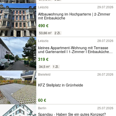
Leipzig
29.07.2026
Altbauwohnung im Hochparterre | 2-Zimmer
mit Einbauküche
490 €
53,66 m²
2 Zi.
Leipzig
28.07.2026
kleines Appartment-Wohnung mit Terrasse
und Gartenanteil I 1-Zimmer I Einbauküche I
Wannenbad
319 €
34,5 m²
1 Zi.
Bielefeld
26.07.2026
KFZ Stellplatz in Grünheide
60 €
Berlin
25.07.2026
Spandau - Haben Sie ein gutes Konzept?