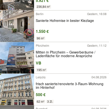
5.921 €
236,84 m²
Berlin
Gestern, 16:08
Sanierte Hofremise in bester Kiezlage
1.550 €
96 m²
Pforzheim
Gestern, 11:12
Mitten in Pforzheim – Gewerberäume /
Ladenfläche für moderne Ansprüche
VB
195 m²
Leipzig
04.08.2026
frisch sanierte/renovierte 3-Raum-Wohnung
im Hinterhof
500 €
62 m²
3 Zi.
Burgdorf
04.08.2026