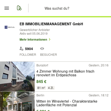
Start
EB IMMOBILIENMANAGEMENT GmbH
Gewerblicher Anbieter
Aktiv seit 05.06.2019
Merkliste
Mehr Informationen
Nachrichten
5904
FOLLOWER
BESUCHER
Anzeige aufgeben
Burgdorf
Gestern, 20:16
4 Zimmer Wohnung mit Balkon frisch
renoviert im Erdgeschoss
845 €
81 m²
4 Zi.
Berlin
Gestern, 18:12
Mitten im Winsviertel - Charakterstarke
Ladenfläche mit Potenzial