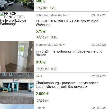
686 €
87,7 m²
3 Zi.
Schönberg (Mecklenburg)
03.08.2026
FRISCH RENOVIERT - Helle großzügige
Wohnung!
579 €
70,16 m²
3 Zi.
Blankenfelde-Mahlow
03.08.2026
+++3-Zimmerwohnung mit Badewanne und
Balkon
816 €
59,13 m²
3 Zi.
Berlin
02.08.2026
Charlottenburg - präsente und vielseitige
Ladenfläche, unweit Savignyplatz
2.600 €
97,92 m²
Leipzig
02.08.2026