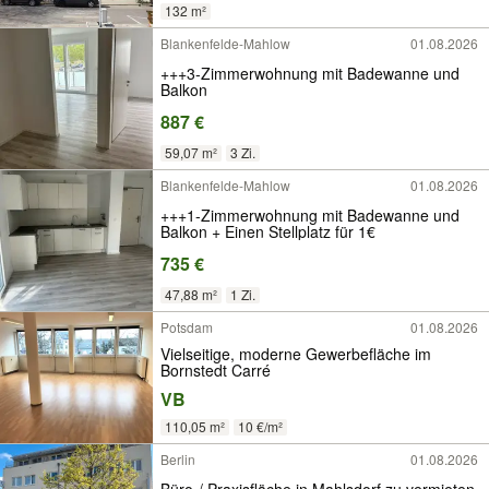
132 m²
Blankenfelde-Mahlow
01.08.2026
+++3-Zimmerwohnung mit Badewanne und
Balkon
887 €
59,07 m²
3 Zi.
Blankenfelde-Mahlow
01.08.2026
+++1-Zimmerwohnung mit Badewanne und
Balkon + Einen Stellplatz für 1€
735 €
47,88 m²
1 Zi.
Potsdam
01.08.2026
Vielseitige, moderne Gewerbefläche im
Bornstedt Carré
VB
110,05 m²
10 €/m²
Berlin
01.08.2026
Büro-/ Praxisfläche in Mahlsdorf zu vermieten