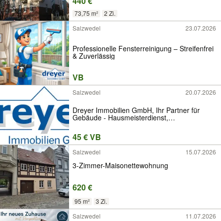
440 €
73,75 m²
2 Zi.
Salzwedel
23.07.2026
Professionelle Fensterreinigung – Streifenfrei
& Zuverlässig
VB
Salzwedel
20.07.2026
Dreyer Immobilien GmbH, Ihr Partner für
Gebäude - Hausmeisterdienst,
Treppenhausreinigung, Hausflurreinigung,
Hausmeister & Gartenpflege, Hausverwaltung
45 € VB
& WEG Verwaltung
Salzwedel
15.07.2026
3-Zimmer-Maisonettewohnung
620 €
95 m²
3 Zi.
Salzwedel
11.07.2026