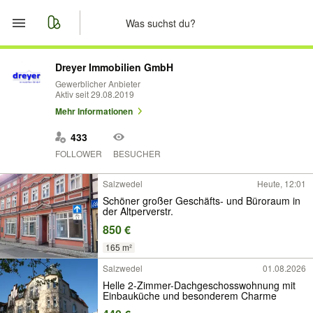
Start
Dreyer Immobilien GmbH
Gewerblicher Anbieter
Aktiv seit 29.08.2019
Merkliste
Mehr Informationen
Nachrichten
433
FOLLOWER
BESUCHER
Anzeige aufgeben
Salzwedel
Heute, 12:01
Schöner großer Geschäfts- und Büroraum in
der Altperverstr.
850 €
165 m²
Salzwedel
01.08.2026
Helle 2-Zimmer-Dachgeschosswohnung mit
Einbauküche und besonderem Charme