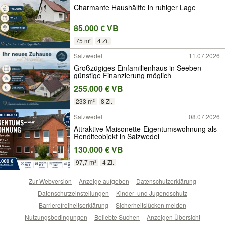
Charmante Haushälfte in ruhiger Lage
85.000 € VB
75 m²
4 Zi.
Salzwedel
11.07.2026
Großzügiges Einfamilienhaus in Seeben
günstige Finanzierung möglich
255.000 € VB
233 m²
8 Zi.
Salzwedel
08.07.2026
Attraktive Maisonette-Eigentumswohnung als
Renditeobjekt in Salzwedel
130.000 € VB
97,7 m²
4 Zi.
Zur Webversion
Anzeige aufgeben
Datenschutzerklärung
Datenschutzeinstellungen
Kinder- und Jugendschutz
Barrierefreiheitserklärung
Sicherheitslücken melden
Nutzungsbedingungen
Beliebte Suchen
Anzeigen Übersicht