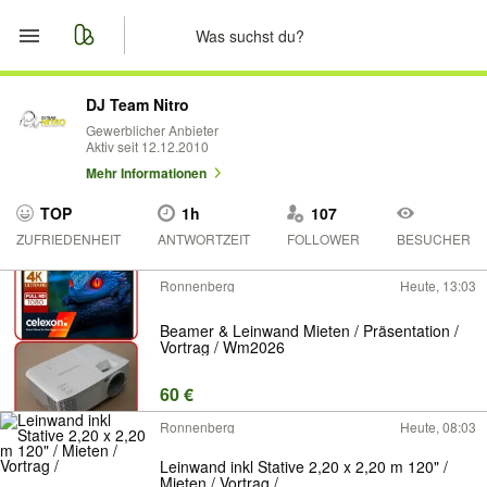
Start
DJ Team Nitro
Gewerblicher Anbieter
Aktiv seit 12.12.2010
Merkliste
Mehr Informationen
Nachrichten
TOP
1h
107
ZUFRIEDENHEIT
ANTWORTZEIT
FOLLOWER
BESUCHER
Anzeige aufgeben
Ronnenberg
Heute, 13:03
Beamer & Leinwand Mieten / Präsentation /
Vortrag / Wm2026
60 €
Ronnenberg
Heute, 08:03
Leinwand inkl Stative 2,20 x 2,20 m 120" /
Mieten / Vortrag /