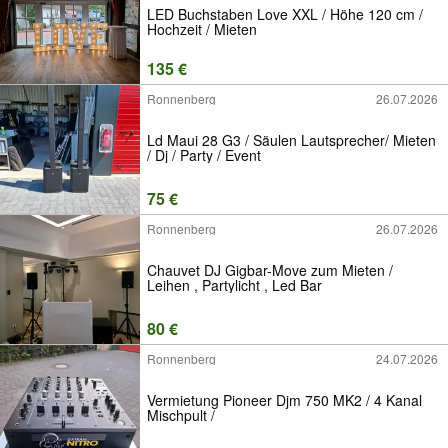
LED Buchstaben Love XXL / Höhe 120 cm /
Hochzeit / Mieten
135 €
Ronnenberg
26.07.2026
Ld Maui 28 G3 / Säulen Lautsprecher/ Mieten
/ Dj / Party / Event
75 €
Ronnenberg
26.07.2026
Chauvet DJ Gigbar-Move zum Mieten /
Leihen , Partylicht , Led Bar
80 €
Ronnenberg
24.07.2026
Vermietung Pioneer Djm 750 MK2 / 4 Kanal
Mischpult /