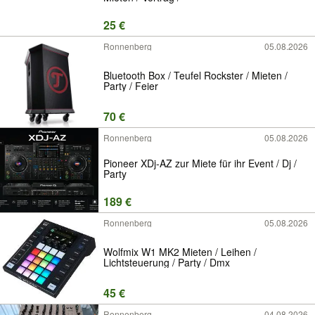
25 €
Ronnenberg
05.08.2026
Bluetooth Box / Teufel Rockster / Mieten /
Party / Feier
70 €
Ronnenberg
05.08.2026
Pioneer XDj-AZ zur Miete für ihr Event / Dj /
Party
189 €
Ronnenberg
05.08.2026
Wolfmix W1 MK2 Mieten / Leihen /
Lichtsteuerung / Party / Dmx
45 €
Ronnenberg
04.08.2026