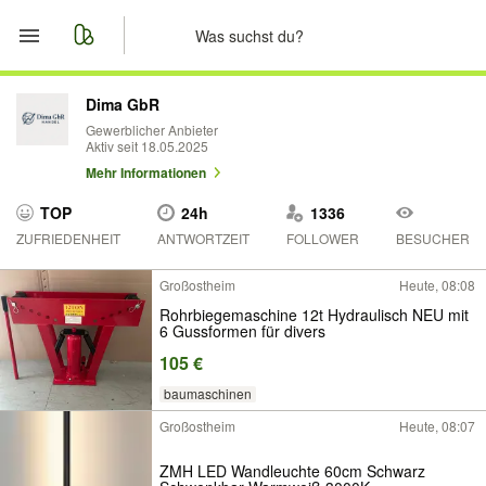
Start
Dima GbR
Gewerblicher Anbieter
Aktiv seit 18.05.2025
Merkliste
Mehr Informationen
Nachrichten
TOP
24h
1336
ZUFRIEDENHEIT
ANTWORTZEIT
FOLLOWER
BESUCHER
Anzeige aufgeben
Großostheim
Heute, 08:08
Rohrbiegemaschine 12t Hydraulisch NEU mit
6 Gussformen für divers
105 €
baumaschinen
Großostheim
Heute, 08:07
ZMH LED Wandleuchte 60cm Schwarz