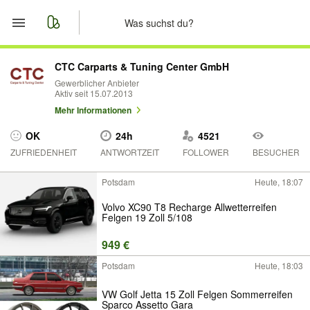
Start
CTC Carparts & Tuning Center GmbH
Gewerblicher Anbieter
Aktiv seit 15.07.2013
Merkliste
Mehr Informationen
Nachrichten
OK
24h
4521
ZUFRIEDENHEIT
ANTWORTZEIT
FOLLOWER
BESUCHER
Anzeige aufgeben
Potsdam
Heute, 18:07
Volvo XC90 T8 Recharge Allwetterreifen
Felgen 19 Zoll 5/108
949 €
Potsdam
Heute, 18:03
VW Golf Jetta 15 Zoll Felgen Sommerreifen
Sparco Assetto Gara