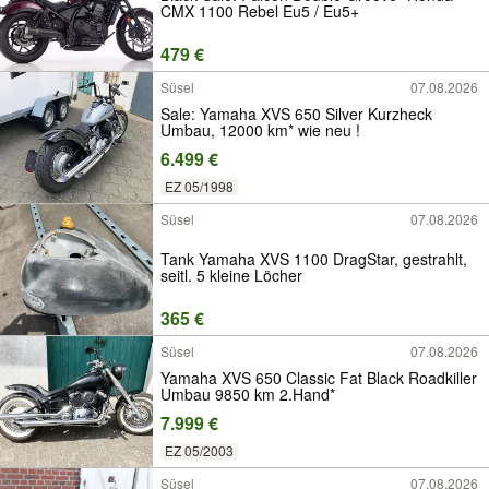
CMX 1100 Rebel Eu5 / Eu5+
479 €
Süsel
07.08.2026
Sale: Yamaha XVS 650 Silver Kurzheck
Umbau, 12000 km* wie neu !
6.499 €
EZ 05/1998
Süsel
07.08.2026
Tank Yamaha XVS 1100 DragStar, gestrahlt,
seitl. 5 kleine Löcher
365 €
Süsel
07.08.2026
Yamaha XVS 650 Classic Fat Black Roadkiller
Umbau 9850 km 2.Hand*
7.999 €
EZ 05/2003
Süsel
07.08.2026