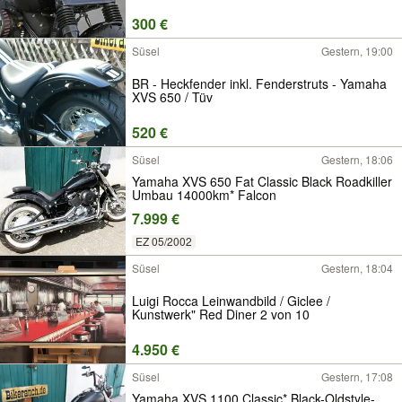
300 €
Süsel
Gestern, 19:00
BR - Heckfender inkl. Fenderstruts - Yamaha
XVS 650 / Tüv
520 €
Süsel
Gestern, 18:06
Yamaha XVS 650 Fat Classic Black Roadkiller
Umbau 14000km* Falcon
7.999 €
EZ 05/2002
Süsel
Gestern, 18:04
Luigi Rocca Leinwandbild / Giclee /
Kunstwerk" Red Diner 2 von 10
4.950 €
Süsel
Gestern, 17:08
Yamaha XVS 1100 Classic* Black-Oldstyle-