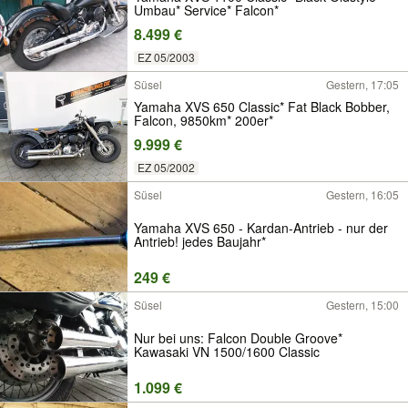
Umbau* Service* Falcon*
8.499 €
EZ 05/2003
Süsel
Gestern, 17:05
Yamaha XVS 650 Classic* Fat Black Bobber,
Falcon, 9850km* 200er*
9.999 €
EZ 05/2002
Süsel
Gestern, 16:05
Yamaha XVS 650 - Kardan-Antrieb - nur der
Antrieb! jedes Baujahr*
249 €
Süsel
Gestern, 15:00
Nur bei uns: Falcon Double Groove*
Kawasaki VN 1500/1600 Classic
1.099 €