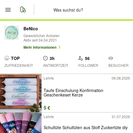
Start
BeNico
Gewerblicher Anbieter
Aktiv seit 04.04.2021
Merkliste
Mehr Informationen
Nachrichten
TOP
3h
56
ZUFRIEDENHEIT
ANTWORTZEIT
FOLLOWER
BESUCHER
Anzeige aufgeben
Lehrte
06.08.2026
Taufe Einschulung Konfirmation
Geschenkeset Kerze
5 €
Lehrte
31.07.2026
Schultüte Schultüten aus Stoff Zuckertüte diy