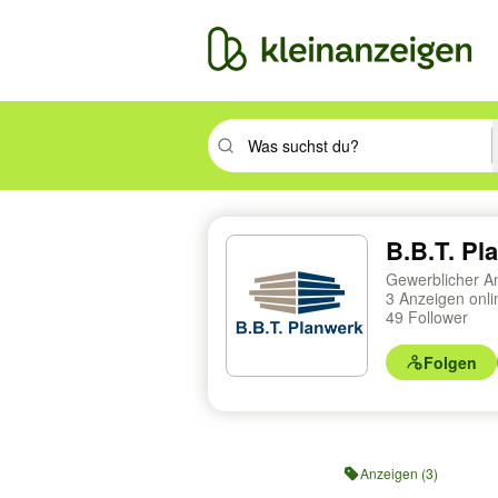
Suchbegriff eingeben. Eingabetaste drüc
B.B.T. P
Gewerblicher A
3 Anzeigen onl
49 Follower
Folgen
Profilnavigation
Anzeigen (3)