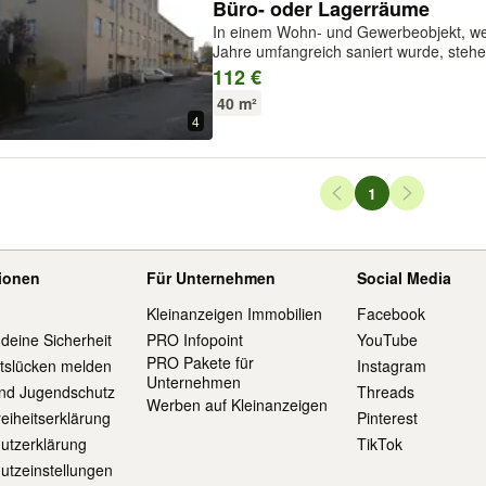
Büro- oder Lagerräume
In einem Wohn- und Gewerbeobjekt, w
Jahre umfangreich saniert wurde, steh
zur Verfügung. Die Nutzflächen von ca.
112 €
entsprechend den gewünschten Größen
40 m²
4
Seiten-Navigation
1
Seite
tionen
Für Unternehmen
Social Media
Kleinanzeigen Immobilien
Facebook
 deine Sicherheit
PRO Infopoint
YouTube
PRO Pakete für
itslücken melden
Instagram
Unternehmen
und Jugendschutz
Threads
Werben auf Kleinanzeigen
reiheitserklärung
Pinterest
utzerklärung
TikTok
utzeinstellungen