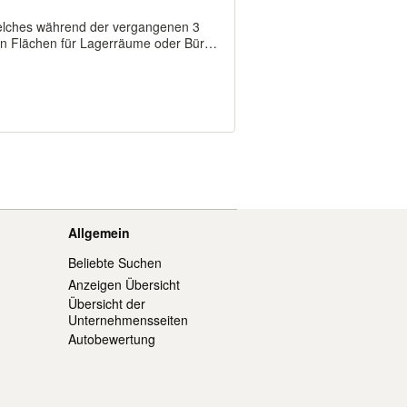
elches während der vergangenen 3
en Flächen für Lagerräume oder Büros
 40 m² bis ca. 300 m² können
 un...
Allgemein
Beliebte Suchen
Anzeigen Übersicht
Übersicht der
Unternehmensseiten
Autobewertung