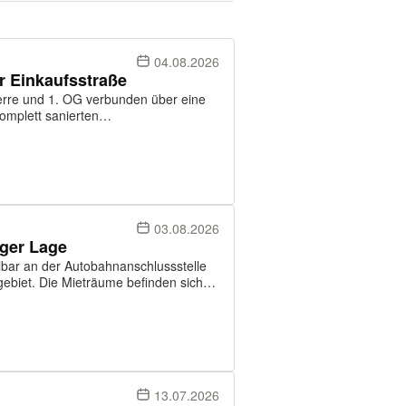
04.08.2026
r Einkaufsstraße
rre und 1. OG verbunden über eine
omplett sanierten
tzt im Erdgeschoss 3
er gelegenen Geschossen ins...
03.08.2026
ger Lage
lbar an der Autobahnanschlussstelle
ebiet. Die Mieträume befinden sich
geschoss des Hauses sind ein
13.07.2026