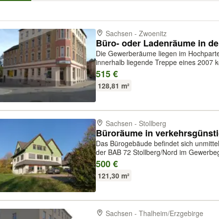
Sachsen - Zwoenitz
Büro- oder Ladenräume in de
Die Gewerberäume liegen im Hochparte
innerhalb liegende Treppe eines 2007 k
Mehrfamilienhauses. Das Gebäude besi
515 €
Gewerbeeinheiten sowie in den 3 darüb
128,81 m²
Sachsen - Stollberg
Büroräume in verkehrsgünsti
Das Bürogebäude befindet sich unmitte
der BAB 72 Stollberg/Nord im Gewerbeg
im 1. Obergeschoss. Im Erd- und Dach
500 €
Logistikbüro sowie eine Praxis ansäss...
121,30 m²
Sachsen - Thalheim/Erzgebirge