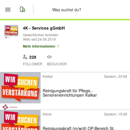
Start
4K - Services gGmbH
Gewerblicher Anbieter
Aktiv seit 24.06.2019
Merkliste
Mehr Informationen
Nachrichten
228
FOLLOWER
BESUCHER
Anzeige aufgeben
Kalkar
Gestern, 20:08
Reinigungskraft für Pflege.-
Senioreneinrichtungen Kalkar
Kleve
Gestern, 15:08
Reinigungskraft (m/w/d) OP-Bereich St.