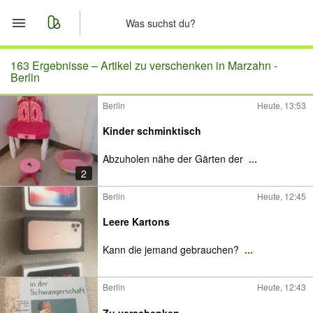
Start
163 Ergebnisse –
Artikel zu verschenken in Marzahn -
Berlin
Merkliste
Berlin
Heute, 13:53
Nachrichten
Kinder schminktisch
Abzuholen nähe der Gärten der
...
Anzeige aufgeben
2
Berlin
Heute, 12:45
Leere Kartons
Kann die jemand gebrauchen?
...
Berlin
Heute, 12:43
Zu verschenken