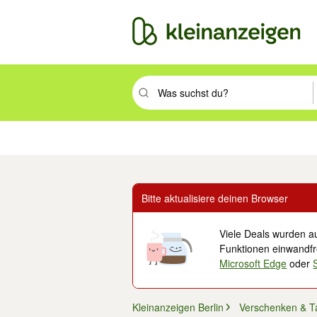
Suchbegriff eingeben. Eingabetaste drüc
Immobilien
Mode & Beauty
Auto, Rad & Boot
Haus & Garten
Jobs
Elek
Bitte aktualisiere deinen Browser
Viele Deals wurden au
Funktionen einwandfre
Microsoft Edge
oder
Kleinanzeigen Berlin
Verschenken & T