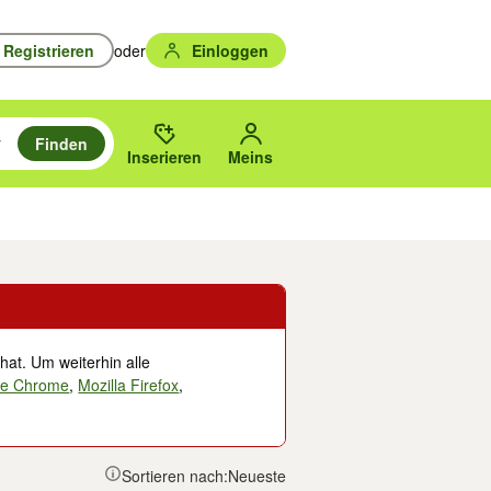
Registrieren
oder
Einloggen
Finden
en durchsuchen und mit Eingabetaste auswählen.
n um zu suchen, oder Vorschläge mit den Pfeiltasten nach oben/unten
des gewählten Orts oder PLZ.
Inserieren
Meins
Musik, Filme & Bücher
Eintrittskarten & Tickets
Dienstleistungen
Versc
hat. Um weiterhin alle
le Chrome
,
Mozilla Firefox
,
Sortieren nach:
Neueste