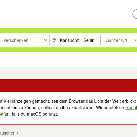
Verschenken
Ganzer Ort
ken um zu suchen, oder Vorschläge mit den Pfeiltasten nach oben/unt
PLZ oder Ort eingeben. Eingabetaste drücke
Suche im Umkreis 
tronik
Familie, Kind & Baby
Haustiere
Freizeit, Hobby & Nachbarschaft
f Kleinanzeigen gemacht, seit dein Browser das Licht der Welt erblickt 
i nutzen zu können, solltest du ihn aktualisieren. Wir empfehlen
Goog
Safari
, falls du macOS benutzt.
auschen