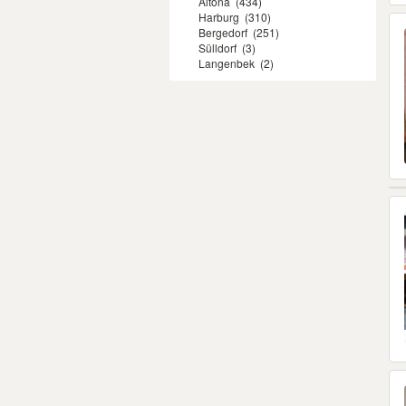
Altona
(434)
Harburg
(310)
Bergedorf
(251)
Sülldorf
(3)
Langenbek
(2)