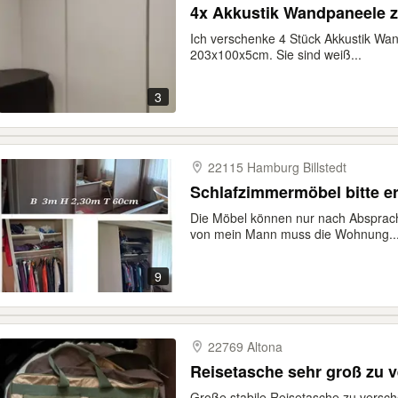
4x Akkustik Wandpaneele 
Ich verschenke 4 Stück Akkustik Wa
203x100x5cm. Sie sind weiß...
3
22115 Hamburg Billstedt
Schlafzimmermöb
Die Möbel können nur nach Absprac
von mein Mann muss die Wohnung..
9
22769 Altona
Reisetasche sehr groß zu 
Große stabile Reisetasche zu versc