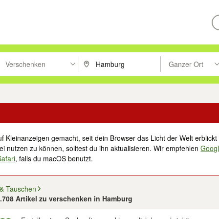
Verschenken
Ganzer Ort
ken um zu suchen, oder Vorschläge mit den Pfeiltasten nach oben/unt
PLZ oder Ort eingeben. Eingabetaste drücke
Suche im Umkreis 
f Kleinanzeigen gemacht, seit dein Browser das Licht der Welt erblickt 
i nutzen zu können, solltest du ihn aktualisieren. Wir empfehlen
Goog
Safari
, falls du macOS benutzt.
 & Tauschen
3.708 Artikel zu verschenken in Hamburg