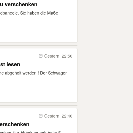
zu verschenken
ndpaneele. Sie haben die Maße
Gestern, 22:50
el bitte erst lesen
he abgeholt werden ! Der Schwager
.
Gestern, 22:40
verschenken
henken Nur Abholung nah beim S-