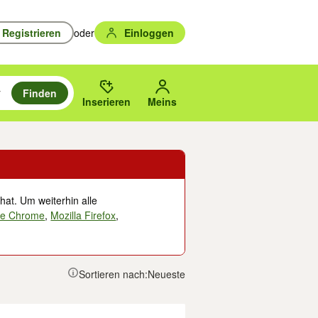
Registrieren
oder
Einloggen
Finden
en durchsuchen und mit Eingabetaste auswählen.
n um zu suchen, oder Vorschläge mit den Pfeiltasten nach oben/unten
des gewählten Orts oder PLZ.
Inserieren
Meins
hat. Um weiterhin alle
le Chrome
,
Mozilla Firefox
,
Sortieren nach:
Neueste