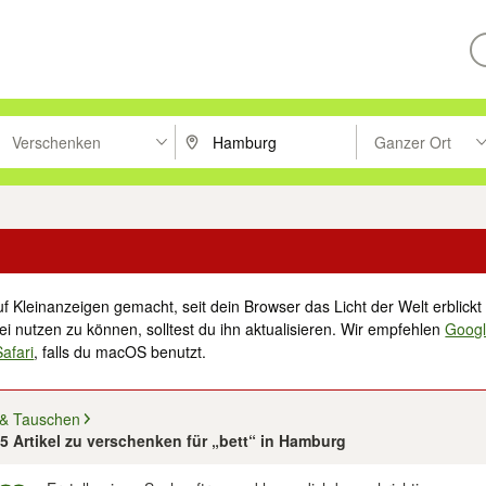
Verschenken
Ganzer Ort
ken um zu suchen, oder Vorschläge mit den Pfeiltasten nach oben/unt
PLZ oder Ort eingeben. Eingabetaste drücke
Suche im Umkreis 
f Kleinanzeigen gemacht, seit dein Browser das Licht der Welt erblickt 
i nutzen zu können, solltest du ihn aktualisieren. Wir empfehlen
Goog
Safari
, falls du macOS benutzt.
 & Tauschen
85 Artikel zu verschenken für „bett“ in Hamburg