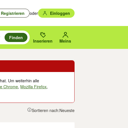
Registrieren
oder
Einloggen
Finden
en durchsuchen und mit Eingabetaste auswählen.
n um zu suchen, oder Vorschläge mit den Pfeiltasten nach oben/unten
des gewählten Orts oder PLZ.
Inserieren
Meins
hat. Um weiterhin alle
le Chrome
,
Mozilla Firefox
,
Sortieren nach:
Neueste