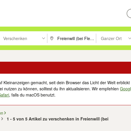
Verschenken
Ganzer Ort
ken um zu suchen, oder Vorschläge mit den Pfeiltasten nach oben/unt
PLZ oder Ort eingeben. Eingabetaste drücke
Suche im Umkreis 
f Kleinanzeigen gemacht, seit dein Browser das Licht der Welt erblickt 
i nutzen zu können, solltest du ihn aktualisieren. Wir empfehlen
Goog
Safari
, falls du macOS benutzt.
en
)
1 - 5 von 5 Artikel zu verschenken in Freienwill (bei