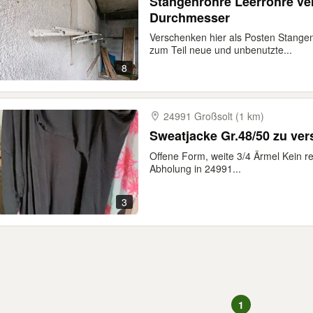
Stangenrohre Leerrohre ve
Durchmesser
Verschenken hier als Posten Stangenr
zum Teil neue und unbenutzte...
8
24991 Großsolt (1 km)
Sweatjacke Gr.48/50 zu ve
Offene Form, weite 3/4 Ärmel Kein 
Abholung in 24991...
3
1