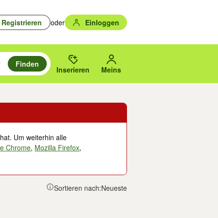
Registrieren
oder
Einloggen
Finden
en durchsuchen und mit Eingabetaste auswählen.
n um zu suchen, oder Vorschläge mit den Pfeiltasten nach oben/unten
des gewählten Orts oder PLZ.
Inserieren
Meins
hat. Um weiterhin alle
le Chrome
,
Mozilla Firefox
,
Sortieren nach:
Neueste