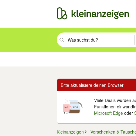
Suchbegriff eingeben. Eingabetaste drüc
Immobilien
Mode & Beauty
Auto, Rad & Boot
Haus & Garten
Jobs
Elek
Bitte aktualisiere deinen Browser
Viele Deals wurden au
Funktionen einwandfre
Microsoft Edge
oder
Kleinanzeigen
Verschenken & Tausch