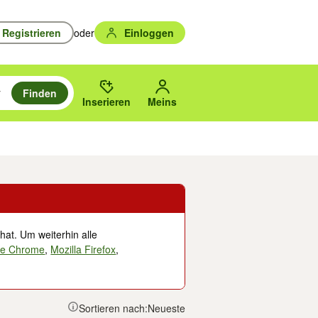
Registrieren
oder
Einloggen
Finden
en durchsuchen und mit Eingabetaste auswählen.
n um zu suchen, oder Vorschläge mit den Pfeiltasten nach oben/unten
des gewählten Orts oder PLZ.
Inserieren
Meins
Musik, Filme & Bücher
Eintrittskarten & Tickets
Dienstleistungen
Versc
hat. Um weiterhin alle
le Chrome
,
Mozilla Firefox
,
Sortieren nach:
Neueste