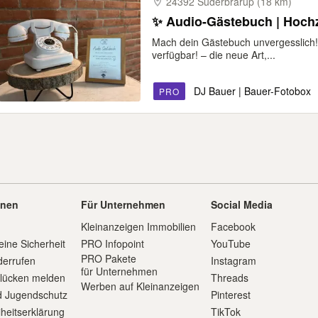
24392 Süderbrarup (18 km)
✨ Audio-Gästebuch | Hochze
Mach dein Gästebuch unvergesslich!
verfügbar! – die neue Art,...
DJ Bauer | Bauer-Fotobox
PRO
onen
Für Unternehmen
Social Media
Kleinanzeigen Immobilien
Facebook
eine Sicherheit
PRO Infopoint
YouTube
PRO Pakete
derrufen
Instagram
für Unternehmen
slücken melden
Threads
Werben auf Kleinanzeigen
d Jugendschutz
Pinterest
iheitserklärung
TikTok