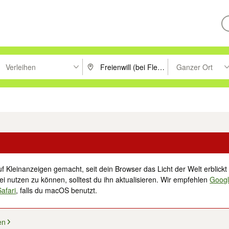
Verleihen
Ganzer Ort
ken um zu suchen, oder Vorschläge mit den Pfeiltasten nach oben/unt
PLZ oder Ort eingeben. Eingabetaste drücke
Suche im Umkreis 
tronik
Familie, Kind & Baby
Haustiere
Freizeit, Hobby & Nachbarschaft
f Kleinanzeigen gemacht, seit dein Browser das Licht der Welt erblickt 
i nutzen zu können, solltest du ihn aktualisieren. Wir empfehlen
Goog
Safari
, falls du macOS benutzt.
en