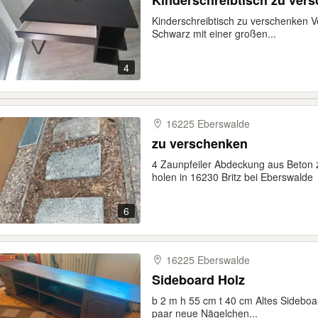
Kinderschreibtisch zu ver
Kinderschreibtisch zu verschenken V
Schwarz mit einer großen...
4
16225 Eberswalde
zu verschenken
4 Zaunpfeiler Abdeckung aus Beton
holen in 16230 Britz bei Eberswalde
6
16225 Eberswalde
Sideboard Holz
b 2 m h 55 cm t 40 cm Altes Sideboa
paar neue Nägelchen...