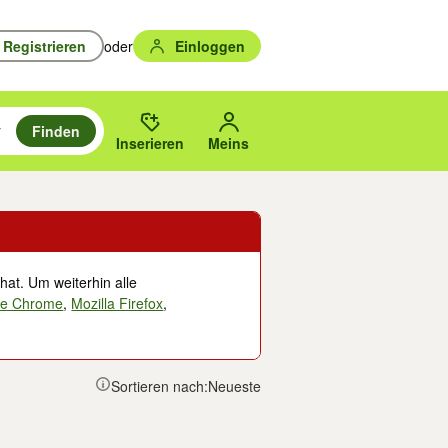
Registrieren
oder
Einloggen
Finden
en durchsuchen und mit Eingabetaste auswählen.
n um zu suchen, oder Vorschläge mit den Pfeiltasten nach oben/unten
des gewählten Orts oder PLZ.
Inserieren
Meins
hat. Um weiterhin alle
le Chrome
,
Mozilla Firefox
,
Sortieren nach:
Neueste