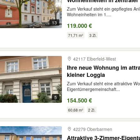
Wohneinheiten in zentrale
Zum Verkauf steht ein gepflegtes Anl
Wohneinheiten im 1....
13
119.000 €
71,71 m²
3 Zi.
42117 Elberfeld-​West
Ihre neue Wohnung im attrak
kleiner Loggia
Zum Verkauf steht eine attraktive W
Eigentümergemeinschaft...
5
154.500 €
60,68 m²
2 Zi.
42279 Oberbarmen
Attraktive 3-Zimmer-Eigen