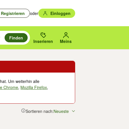
Registrieren
oder
Einloggen
Finden
en durchsuchen und mit Eingabetaste auswählen.
n um zu suchen, oder Vorschläge mit den Pfeiltasten nach oben/unten
des gewählten Orts oder PLZ.
Inserieren
Meins
hat. Um weiterhin alle
le Chrome
,
Mozilla Firefox
,
Sortieren nach:
Neueste