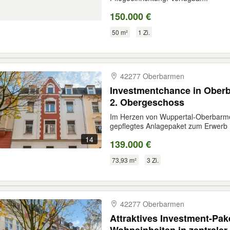
150.000 €
50 m²
1 Zi.
42277 Oberbarmen
Investmentchance in Oberb
2. Obergeschoss
Im Herzen von Wuppertal-Oberbarmen
gepflegtes Anlagepaket zum Erwerb D
14
139.000 €
73,93 m²
3 Zi.
42277 Oberbarmen
Attraktives Investment-Pak