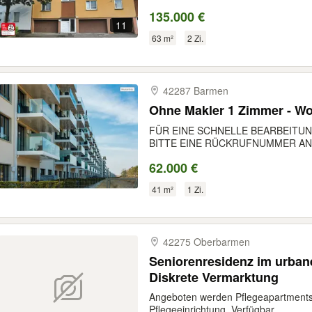
135.000 €
11
63 m²
2 Zi.
42287 Barmen
Ohne Makler 1 Zimm
FÜR EINE SCHNELLE BEARBEITUN
BITTE EINE RÜCKRUFNUMMER AN.
62.000 €
41 m²
1 Zi.
42275 Oberbarmen
Seniorenresidenz im urban
Diskrete Vermarktung
Angeboten werden Pflegeapartments 
Pflegeeinrichtung. Verfügbar...