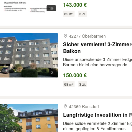
143.000 €
19
82 m²
3 Zi.
42277 Oberbarmen
Sicher vermietet! 3-Zimm
Balkon
Diese ansprechende 3-Zimmer-Erdg
Barmen bietet eine hervorragende...
2
150.000 €
68 m²
3 Zi.
42369 Ronsdorf
Langfristige Investition in
Diese solide vermietete 2 Zimmer-Ei
einem gepflegten 8-Familienhaus...