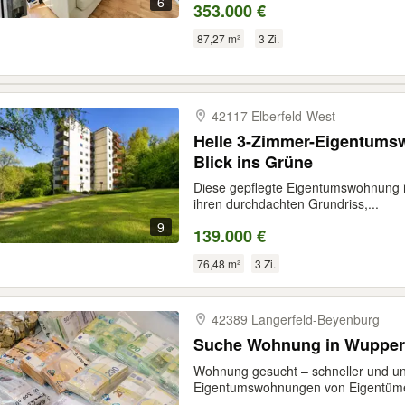
6
353.000 €
87,27 m²
3 Zi.
42117 Elberfeld-​West
Helle 3-Zimmer-Eigentums
Blick ins Grüne
Diese gepflegte Eigentumswohnung 
ihren durchdachten Grundriss,...
9
139.000 €
76,48 m²
3 Zi.
42389 Langerfeld-​Beyenburg
Suche Wohnung in Wupperta
Wohnung gesucht – schneller und un
Eigentumswohnungen von Eigentümer