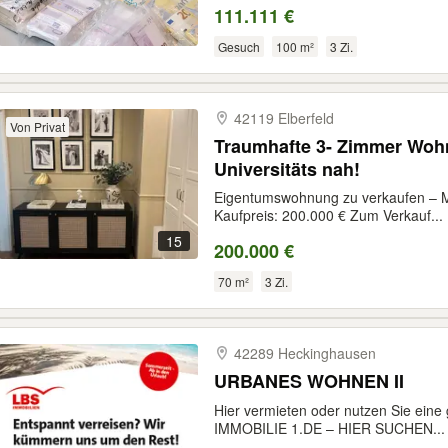
111.111 €
Gesuch
100 m²
3 Zi.
42119 Elberfeld
Von Privat
Traumhafte 3- Zimmer Wohn
Universitäts nah!
Eigentumswohnung zu verkaufen – M
Kaufpreis: 200.000 € Zum Verkauf...
15
200.000 €
70 m²
3 Zi.
42289 Heckinghausen
URBANES WOHNEN II
Hier vermieten oder nutzen Sie eine
IMMOBILIE 1.DE – HIER SUCHEN...