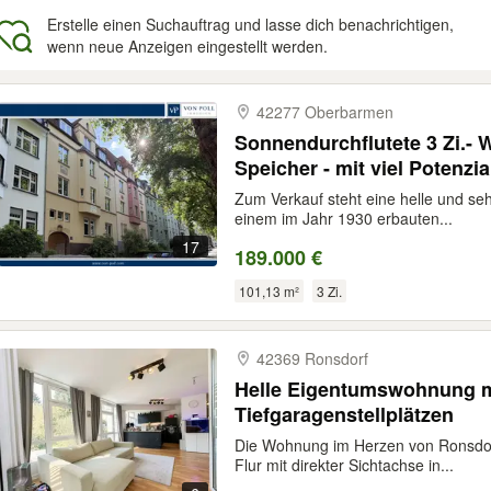
Erstelle einen Suchauftrag und lasse dich benachrichtigen,
wenn neue Anzeigen eingestellt werden.
gebnisse
42277 Oberbarmen
Sonnendurchflutete 3 Zi.- 
Speicher - mit viel Potenzia
Zum Verkauf steht eine helle und s
einem im Jahr 1930 erbauten...
17
189.000 €
101,13 m²
3 Zi.
42369 Ronsdorf
Helle Eigentumswohnung m
Tiefgaragenstellplätzen
Die Wohnung im Herzen von Ronsdor
Flur mit direkter Sichtachse in...