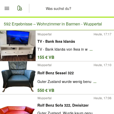
Start
592 Ergebnisse –
Wohnzimmer in Barmen - Wuppertal
Wuppertal
Heute, 17:17
Merkliste
TV - Bank Ikea Idanäs
Nachrichten
TV - Bank Idanäs von Ikea in w
...
5
155 € VB
Anzeige aufgeben
Wuppertal
Heute, 17:10
Rolf Benz Sessel 322
Guter Zustand wurde wenig benu
...
550 € VB
Wuppertal
Heute, 17:06
Rolf Benz Sofa 322, Dreisitzer
Guter Zustand. Wurde kaum genu
...