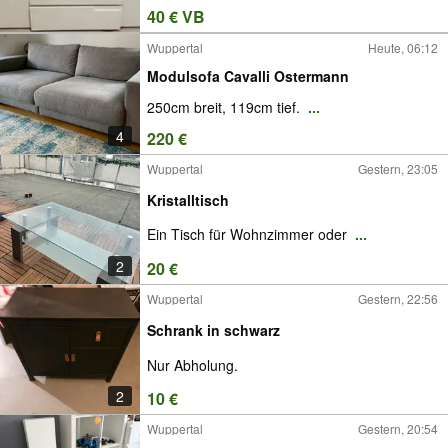
40 € VB
Wuppertal
Heute, 06:12
Modulsofa Cavalli Ostermann
250cm breit, 119cm tief.
...
4
220 €
Wuppertal
Gestern, 23:05
Kristalltisch
Ein Tisch für Wohnzimmer oder
...
2
20 €
Wuppertal
Gestern, 22:56
Schrank in schwarz
Nur Abholung.
2
10 €
Wuppertal
Gestern, 20:54