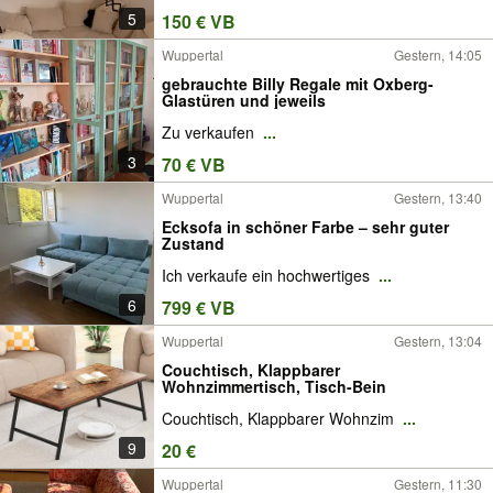
5
150 € VB
Wuppertal
Gestern, 14:05
gebrauchte Billy Regale mit Oxberg-
Glastüren und jeweils
Zu verkaufen
...
3
70 € VB
Wuppertal
Gestern, 13:40
Ecksofa in schöner Farbe – sehr guter
Zustand
Ich verkaufe ein hochwertiges
...
6
799 € VB
Wuppertal
Gestern, 13:04
Couchtisch, Klappbarer
Wohnzimmertisch, Tisch-Bein
Couchtisch, Klappbarer Wohnzim
...
9
20 €
Wuppertal
Gestern, 11:30