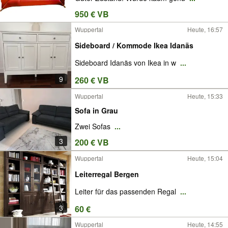
950 € VB
Wuppertal
Heute, 16:57
Sideboard / Kommode Ikea Idanäs
Sideboard Idanäs von Ikea in w
...
9
260 € VB
Wuppertal
Heute, 15:33
Sofa in Grau
Zwei Sofas
...
3
200 € VB
Wuppertal
Heute, 15:04
Leiterregal Bergen
Leiter für das passenden Regal
...
3
60 €
Wuppertal
Heute, 14:55