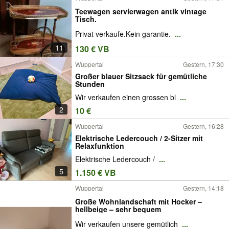
Teewagen servierwagen antik vintage
Tisch.
Privat verkaufe.Kein garantie.
...
11
130 € VB
Wuppertal
Gestern, 17:30
Großer blauer Sitzsack für gemütliche
Stunden
Wir verkaufen einen grossen bl
...
2
10 €
Wuppertal
Gestern, 16:28
Elektrische Ledercouch / 2-Sitzer mit
Relaxfunktion
Elektrische Ledercouch /
...
5
1.150 € VB
Wuppertal
Gestern, 14:18
Große Wohnlandschaft mit Hocker –
hellbeige – sehr bequem
Wir verkaufen unsere gemütlich
...