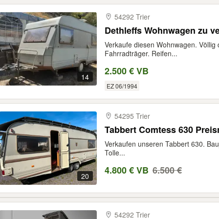
54292 Trier
Dethleffs Wohnwagen zu v
Verkaufe diesen Wohnwagen. Völlig d
Fahrradträger. Reifen...
2.500 € VB
14
EZ 06/1994
54295 Trier
Tabbert Comtess 630 Preis
Verkaufen unseren Tabbert 630. Bau
Tolle...
4.800 € VB
6.500 €
20
54292 Trier