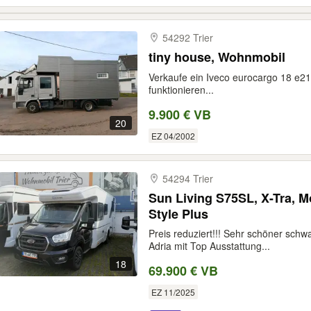
54292 Trier
tiny house, Wohnmobil
Verkaufe ein Iveco eurocargo 18 e2
funktionieren...
9.900 € VB
20
EZ 04/2002
54294 Trier
Sun Living S75SL, X-Tra, Mo
Style Plus
Preis reduziert!!! Sehr schöner sch
Adria mit Top Ausstattung...
18
69.900 € VB
EZ 11/2025