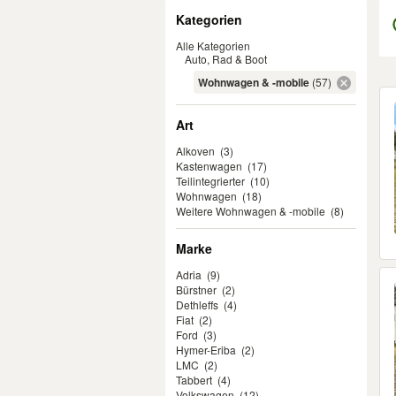
Filter
Kategorien
Alle Kategorien
Auto, Rad & Boot
Wohnwagen & -mobile
(57)
Er
Art
Alkoven
(3)
Kastenwagen
(17)
Teilintegrierter
(10)
Wohnwagen
(18)
Weitere Wohnwagen & -mobile
(8)
Marke
Adria
(9)
Bürstner
(2)
Dethleffs
(4)
Fiat
(2)
Ford
(3)
Hymer-Eriba
(2)
LMC
(2)
Tabbert
(4)
Volkswagen
(12)