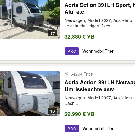
Adria Sction 391LH Sport, 
Alu, etc
Neuwagen, Modell 2027, Auslieferun
Leichtmetallfelgen Dach...
17
32.880 € VB
Wohnmobil Trier
PRO
54294 Trier
Adria Action 391LH Neuwag
Umrissleuchte usw
Neuwagen, Modell 2027, Auslieferun
Dach...
16
29.990 € VB
Wohnmobil Trier
PRO