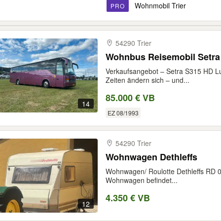
Wohnmobil Trier
PRO
54290 Trier
Wohnbus Reisemobil Setra
Verkaufsangebot – Setra S315 HD Lu
Zeiten ändern sich – und...
85.000 € VB
14
EZ 08/1993
54290 Trier
Wohnwagen Dethleffs
Wohnwagen/ Roulotte Dethleffs RD 0
Wohnwagen befindet...
4.350 € VB
12