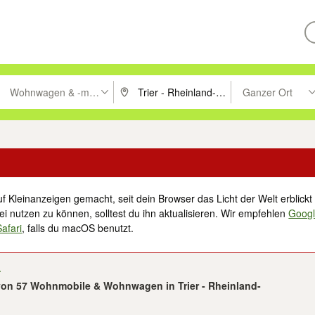
Wohnwagen & -mobile
Ganzer Ort
ken um zu suchen, oder Vorschläge mit den Pfeiltasten nach oben/unt
PLZ oder Ort eingeben. Eingabetaste drücke
Suche im Umkreis 
f Kleinanzeigen gemacht, seit dein Browser das Licht der Welt erblickt 
i nutzen zu können, solltest du ihn aktualisieren. Wir empfehlen
Goog
Safari
, falls du macOS benutzt.
 von 57 Wohnmobile & Wohnwagen in Trier - Rheinland-