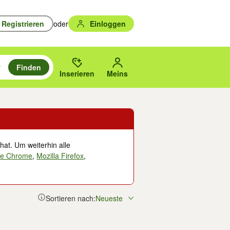
Registrieren
oder
Einloggen
Finden
en durchsuchen und mit Eingabetaste auswählen.
n um zu suchen, oder Vorschläge mit den Pfeiltasten nach oben/unten
des gewählten Orts oder PLZ.
Inserieren
Meins
hat. Um weiterhin alle
le Chrome
,
Mozilla Firefox
,
Sortieren nach:
Neueste