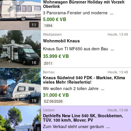
Wohnwagen Bürstner Holiday mit Vorzelt
Oberlink
3 Panorama-Fenster und moderne
...
5.000 € VB
11
1994
Wadgassen
Heute, 13:49
Wohnmobil Knaus
Knaus Sun TI MF650 aus dem Bau
...
35.999 € VB
16
2011
Bernau
Heute, 13:48
Knaus Südwind 540 FDK - Markise, Klima
vieles Mehr !Reisefertig!
Wir wollen nach 2 tollen Jahre
...
31.000 € VB
19
EZ 06/2026
Uedem
Heute, 13:48
Dethleffs New Line 540 SK, Stockbetten,
TÜV, 100 km/h, Mover, PV
Zum Verkauf steht unser geräum
...