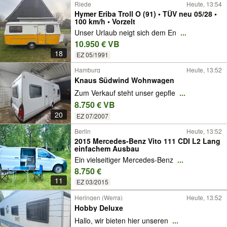
Riede
Heute, 13:54
Hymer Eriba Troll O (91) • TÜV neu 05/28 •
100 km/h • Vorzelt
Unser Urlaub neigt sich dem En
...
10.950 € VB
18
EZ 05/1991
Hamburg
Heute, 13:52
Knaus Südwind Wohnwagen
Zum Verkauf steht unser gepfle
...
8.750 € VB
20
EZ 07/2007
Berlin
Heute, 13:52
2015 Mercedes-Benz Vito 111 CDI L2 Lang
einfachem Ausbau
Ein vielseitiger Mercedes-Benz
...
8.750 €
11
EZ 03/2015
Heringen (Werra)
Heute, 13:52
Hobby Deluxe
Hallo, wir bieten hier unseren
...