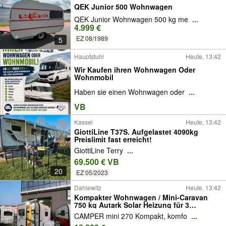
QEK Junior 500 Wohnwagen
QEK Junior Wohnwagen 500 kg me
...
4.999 €
EZ 08/1989
5
Hauptstuhl
Heute, 13:42
Wir Kaufen ihren Wohnwagen Oder
Wohnmobil
Haben sie einen Wohnwagen oder
...
VB
Kassel
Heute, 13:42
GiottiLine T37S. Aufgelastet 4090kg
Preislimit fast erreicht!
GiottiLine Terry
...
69.500 € VB
20
EZ 05/2023
Dahlewitz
Heute, 13:42
Kompakter Wohnwagen / Mini-Caravan
750 kg Autark Solar Heizung für 3
Personen Ideal für E-Autos & mit B
CAMPER mini 270 Kompakt, komfo
...
führeschein Klasse Neufahrzeug Berlin