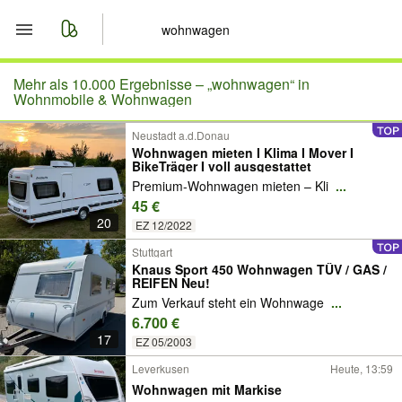
Start
Mehr als 10.000 Ergebnisse –
„wohnwagen“ in
Wohnmobile & Wohnwagen
Merkliste
Neustadt a.d.Donau
Wohnwagen mieten I Klima I Mover I
BikeTräger I voll ausgestattet
Nachrichten
Premium-Wohnwagen mieten – Kli
...
45 €
Anzeige aufgeben
20
EZ 12/2022
Stuttgart
Knaus Sport 450 Wohnwagen TÜV / GAS /
REIFEN Neu!
Zum Verkauf steht ein Wohnwage
...
6.700 €
17
EZ 05/2003
Leverkusen
Heute, 13:59
Wohnwagen mit Markise