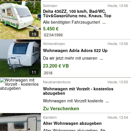
Solingen
Heute, 13:56
Delta 430ZZ, 100 km/h, Bad/WC,
Tüv&Gasprüfung neu, Knaus, Top
Alle benötigten Fahrzeugunterl
...
5.450 €
19
EZ 04/1999
Allmendingen
Heute, 13:56
Wohnwagen Adria Adora 522 Up
Da wir jetzt mehr mit unseren
...
23.200 € VB
11
2018
Neubrandenburg
Heute, 13:55
Wohnwagen mit Vorzelt - kostenlos
abzugeben
Wohnwagen mit Vorzelt kostenlo
...
Zu Verschenken
Kandern
Heute, 13:54
Alter Wohnwagen abzugeben
Alter Wohnwagen abzugeben. Als
...