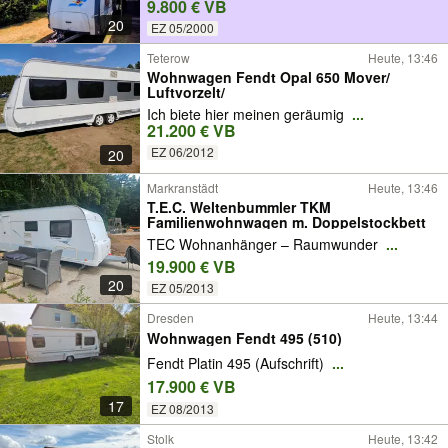
9.800 € VB
20
EZ 05/2000
Teterow
Heute, 13:46
Wohnwagen Fendt Opal 650 Mover/
Luftvorzelt/
Ich biete hier meinen geräumig
...
21.200 € VB
EZ 06/2012
20
Markranstädt
Heute, 13:46
T.E.C. Weltenbummler TKM
Familienwohnwagen m. Doppelstockbett
TEC Wohnanhänger – Raumwunder
...
19.900 € VB
20
EZ 05/2013
Dresden
Heute, 13:44
Wohnwagen Fendt 495 (510)
Fendt Platin 495 (Aufschrift)
...
17.900 € VB
17
EZ 08/2013
Stolk
Heute, 13:42