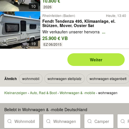
10.800 €
Brandenburg CoC Papiere vorhanden
10
2026
Rheinfelden (Baden)
Heute, 13:40
Fendt Tendenza 495, Klimaanlage, el.
Stützen, Mover, Oyster Sat
Wir verkaufen unserer hervorra
...
25.900 € VB
19
EZ 06/2015
Weiter
Ähnlich
wohnmobil
wohnwagen stellplatz
wohnwagen etagenbett
Kleinanzeigen
Auto, Rad & Boot
Wohnwagen & -mobile
wohnwagen
Beliebt in Wohnwagen & -mobile Deutschland
Wohnmobil
Wohnwagen
Camper