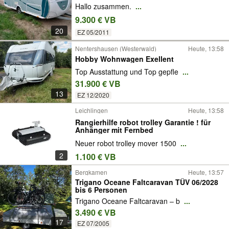
Hallo zusammen.
...
9.300 € VB
20
EZ 05/2011
Nentershausen (Westerwald)
Heute, 13:58
Hobby Wohnwagen Exellent
Top Ausstattung und Top gepfle
...
31.900 € VB
13
EZ 12/2020
Leichlingen
Heute, 13:58
Rangierhilfe robot trolley Garantie ! für
Anhänger mit Fernbed
Neuer robot trolley mover 1500
...
2
1.100 € VB
Bergkamen
Heute, 13:57
Trigano Oceane Faltcaravan TÜV 06/2028
bis 6 Personen
Trigano Oceane Faltcaravan – b
...
3.490 € VB
17
EZ 07/2005