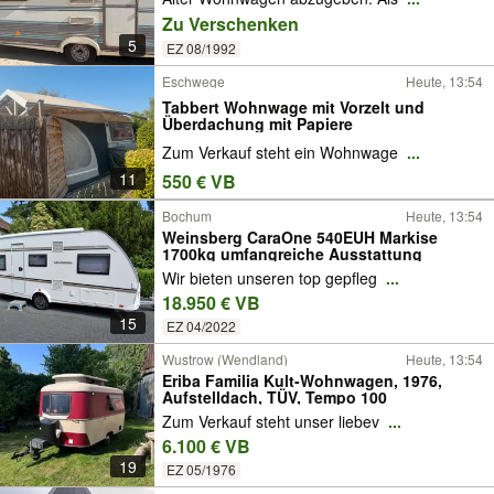
Zu Verschenken
5
EZ 08/1992
Eschwege
Heute, 13:54
Tabbert Wohnwage mit Vorzelt und
Überdachung mit Papiere
Zum Verkauf steht ein Wohnwage
...
11
550 € VB
Bochum
Heute, 13:54
Weinsberg CaraOne 540EUH Markise
1700kg umfangreiche Ausstattung
Wir bieten unseren top gepfleg
...
18.950 € VB
15
EZ 04/2022
Wustrow (Wendland)
Heute, 13:54
Eriba Familia Kult-Wohnwagen, 1976,
Aufstelldach, TÜV, Tempo 100
Zum Verkauf steht unser liebev
...
6.100 € VB
19
EZ 05/1976