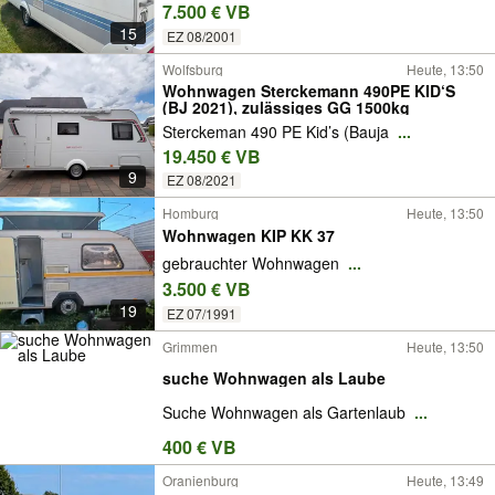
7.500 € VB
15
EZ 08/2001
Wolfsburg
Heute, 13:50
Wohnwagen Sterckemann 490PE KID‘S
(BJ 2021), zulässiges GG 1500kg
Sterckeman 490 PE Kid’s (Bauja
...
19.450 € VB
9
EZ 08/2021
Homburg
Heute, 13:50
Wohnwagen KIP KK 37
gebrauchter Wohnwagen
...
3.500 € VB
19
EZ 07/1991
Grimmen
Heute, 13:50
suche Wohnwagen als Laube
Suche Wohnwagen als Gartenlaub
...
400 € VB
Oranienburg
Heute, 13:49