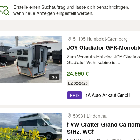
Erstelle einen Suchauftrag und lasse dich benachrichtigen,
wenn neue Anzeigen eingestellt werden.
gebnisse
51105 Humboldt-​Gremberg
JOY Gladiator GFK-Monobl
Zum Verkauf steht eine JOY Gladiat
Gladiator Wohnkabine ist...
24.990 €
20
EZ 02/2026
1A Auto-Ankauf GmbH
PRO
50931 Lindenthal
❗ VW Crafter Grand Califor
StHz, WC❗