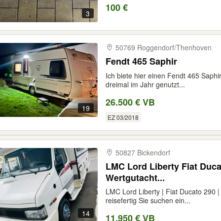
100 €
3
50769 Roggendorf/​Thenhoven
Fendt 465 Saphir
Ich biete hier einen Fendt 465 Saph
dreimal im Jahr genutzt...
26.500 € VB
19
EZ 03/2018
50827 Bickendorf
LMC Lord Liberty Fiat Duca
Wertgutacht...
LMC Lord Liberty | Fiat Ducato 290 |
reisefertig Sie suchen ein...
14
11.950 € VB