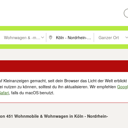
Wohnwagen & -mobile
Ganzer Ort
ken um zu suchen, oder Vorschläge mit den Pfeiltasten nach oben/unt
PLZ oder Ort eingeben. Eingabetaste drücke
Suche im Umkreis 
f Kleinanzeigen gemacht, seit dein Browser das Licht der Welt erblickt 
i nutzen zu können, solltest du ihn aktualisieren. Wir empfehlen
Goog
Safari
, falls du macOS benutzt.
 von 451 Wohnmobile & Wohnwagen in Köln - Nordrhein-