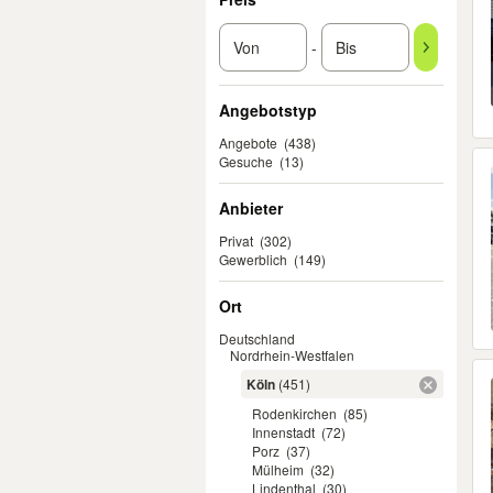
-
Angebotstyp
Angebote
(438)
Gesuche
(13)
Anbieter
Privat
(302)
Gewerblich
(149)
Ort
Deutschland
Nordrhein-Westfalen
Köln
(451)
Rodenkirchen
(85)
Innenstadt
(72)
Porz
(37)
Mülheim
(32)
Lindenthal
(30)