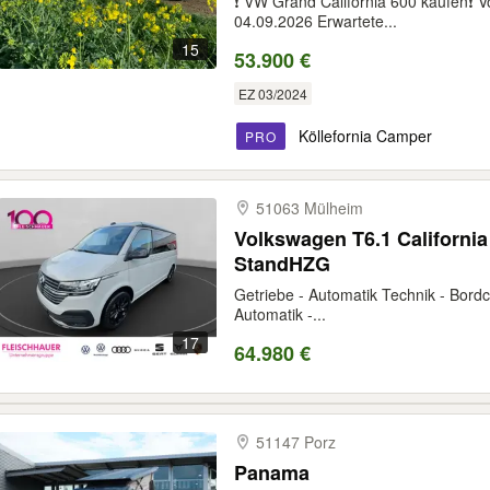
❗ VW Grand California 600 kaufen❗ Vo
04.09.2026 Erwartete...
15
53.900 €
EZ 03/2024
Köllefornia Camper
PRO
51063 Mülheim
Volkswagen T6.1 Californi
StandHZG
Getriebe - Automatik Technik - Bordco
Automatik -...
17
64.980 €
51147 Porz
Panama