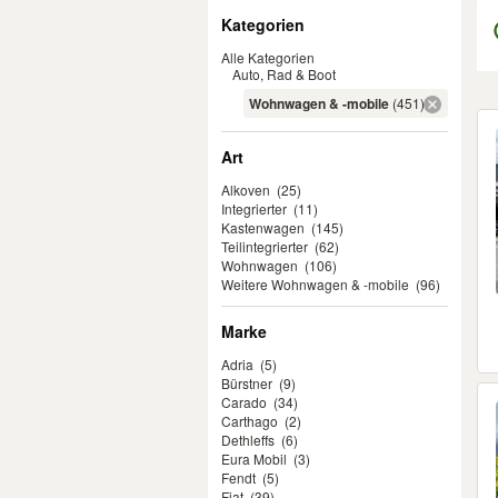
Filter
Kategorien
Alle Kategorien
Auto, Rad & Boot
Wohnwagen & -mobile
(451)
Er
Art
Alkoven
(25)
Integrierter
(11)
Kastenwagen
(145)
Teilintegrierter
(62)
Wohnwagen
(106)
Weitere Wohnwagen & -mobile
(96)
Marke
Adria
(5)
Bürstner
(9)
Carado
(34)
Carthago
(2)
Dethleffs
(6)
Eura Mobil
(3)
Fendt
(5)
Fiat
(39)