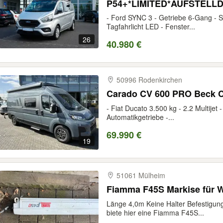
P54+*LIMITED*AUFSTELL
- Ford SYNC 3 - Getriebe 6-Gang - S
Tagfahrlicht LED - Fenster...
26
40.980 €
50996 Rodenkirchen
Carado CV 600 PRO Beck C
- Fiat Ducato 3.500 kg - 2.2 Multijet
Automatikgetriebe -...
69.990 €
19
51061 Mülheim
Fiamma F45S Markise für 
Länge 4,0m Keine Halter Befestigung
biete hier eine Fiamma F45S...