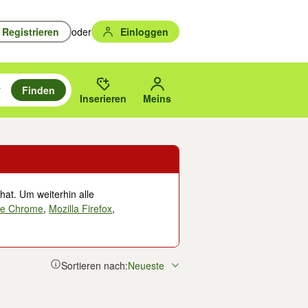
Registrieren
oder
Einloggen
Finden
en durchsuchen und mit Eingabetaste auswählen.
n um zu suchen, oder Vorschläge mit den Pfeiltasten nach oben/unten
des gewählten Orts oder PLZ.
Inserieren
Meins
hat. Um weiterhin alle
le Chrome
,
Mozilla Firefox
,
Sortieren nach:
Neueste