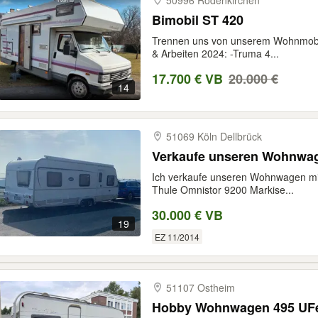
50996 Rodenkirchen
Bimobil ST 420
Trennen uns von unserem Wohnmobil
& Arbeiten 2024: -Truma 4...
17.700 € VB
20.000 €
14
51069 Köln Dellbrück
Verkaufe unseren Wohnwag
Ich verkaufe unseren Wohnwagen mit
Thule Omnistor 9200 Markise...
30.000 € VB
19
EZ 11/2014
51107 Ostheim
Hobby Wohnwagen 495 UFe