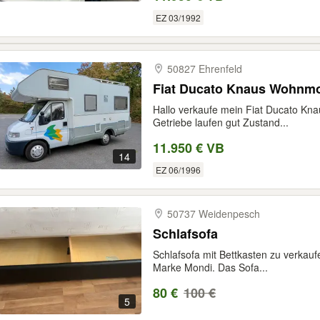
EZ 03/1992
50827 Ehrenfeld
Fiat Ducato Knaus Wohnmob
Hallo verkaufe mein Fiat Ducato Kn
Getriebe laufen gut Zustand...
11.950 € VB
14
EZ 06/1996
50737 Weidenpesch
Schlafsofa
Schlafsofa mit Bettkasten zu verkauf
Marke Mondi. Das Sofa...
80 €
100 €
5