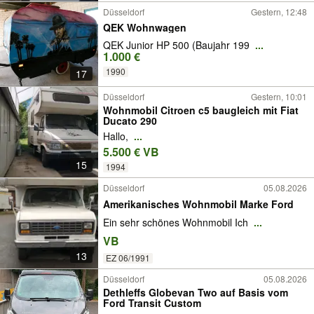
Düsseldorf
Gestern, 12:48
QEK Wohnwagen
QEK Junior HP 500 (Baujahr 199
...
1.000 €
1990
17
Düsseldorf
Gestern, 10:01
Wohnmobil Citroen c5 baugleich mit Fiat
Ducato 290
Hallo,
...
5.500 € VB
15
1994
Düsseldorf
05.08.2026
Amerikanisches Wohnmobil Marke Ford
Ein sehr schönes Wohnmobil Ich
...
VB
13
EZ 06/1991
Düsseldorf
05.08.2026
Dethleffs Globevan Two auf Basis vom
Ford Transit Custom