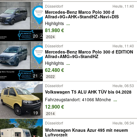
Düsseldorf
Heute, 11:40
Mercedes-Benz Marco Polo 300 d
Allrad+9G+AHK+StandHZ+Navi+DIS
Highlights
...
81.980 €
20
2024
Düsseldorf
Heute, 11:40
Mercedes-Benz Marco Polo 300 d EDITION
Allrad+AMG+9G+StandHZ
Highlights
...
62.480 €
21
2022
Düsseldorf
Heute, 06:53
Volkswagen T5 ALU AHK TÜV bis 04.2028
Fahrzeugstandort: 41066 Mönche
...
12.900 €
19
2014
Düsseldorf
Heute, 06:34
Wohnwagen Knaus Azur 495 mit neuem
Luftvorzelt