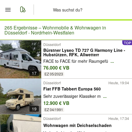
Start
265 Ergebnisse –
Wohnmobile & Wohnwagen in
Düsseldorf - Nordrhein-Westfalen
Merkliste
Düsseldorf
Bürstner Lyseo TD 727 G Harmony Line -
Hubstützen, RFK, Allwetterr
Nachrichten
FACE to FACE für mehr Raumgefü
...
76.000 € VB
Anzeige aufgeben
17
EZ 05/2023
Düsseldorf
Heute, 19:04
Fiat FFB Tabbert Europa 560
Sehr zuverlässiger Klassiker m
...
12.900 € VB
19
EZ 04/1991
Düsseldorf
Heute, 17:34
Wohnwagen mit Deichselschaden