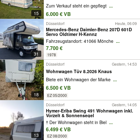
Zum Verkauf steht ein gepflegt
...
15
6.000 € VB
Düsseldorf
Heute, 06:09
Mercedes-Benz Daimler-Benz 207D 601D
Servo Oldtimer H-Kennz
Fahrzeugstandort: 41066 Mönche
...
7.700 €
31
1978
Düsseldorf
Gestern, 14:53
Wohnwagen Tüv 8.2026 Knaus
Biete ein Wohnwagen der Marke
...
6.500 € VB
18
EZ 05/2000
Düsseldorf
Gestern, 14:05
Hymer-Eriba Swing 491 Wohnwagen inkl.
Vorzelt & Sonnensegel
‼️ Der Wohnwagen steht in Biel
...
6.499 € VB
13
EZ 08/2000