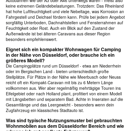
Autobahnen wie der A3 oder A46 unterwegs waren - meist also
keine extremen Geländebelastungen. Trotzdem: Das Rheinland
hat hohe Luftfeuchtigkeit und viele Nebeltage, was Korrosion an
Fahrgestell und Deichsel fördern kann. Prüfe bei jedem Angebot
sorgfältig Unterboden, Dachnahtstellen und Fensterrahmen auf
Feuchtigkeit oder Rost. Auch ein Blick auf den Zustand der
Außenwände ist bei älteren Caravans aus dieser Region
besonders empfehlenswert.
Eignet sich ein kompakter Wohnwagen für Camping
in der Nähe von Düsseldorf, oder brauche ich ein
größeres Modell?
Die Campingplätze rund um Düsseldorf - etwa am Niederrhein
oder im Bergischen Land - bieten unterschiedlich große
Stellplätze. Für Plätze in der Nähe wie Meerbusch oder Neuss
reicht oft ein Kompakt-Caravan mit bis zu 6 Metern Länge
vollkommen aus. Wer aber regelmäßig mehrtägige Touren ins
Eifelgebiet oder nach Holland plant, profitiert von einem Modell
mit Längsbetten und separatem Bad. Achte in Inseraten auf die
Gesamtlänge und das Leergewicht - besonders wenn dein
Zugfahrzeug ein klassisches Stadtauto ist.
Was sind typische Nutzungsmuster bei gebrauchten
Wohnmobilen aus dem Düsseldorfer Bereich und wie