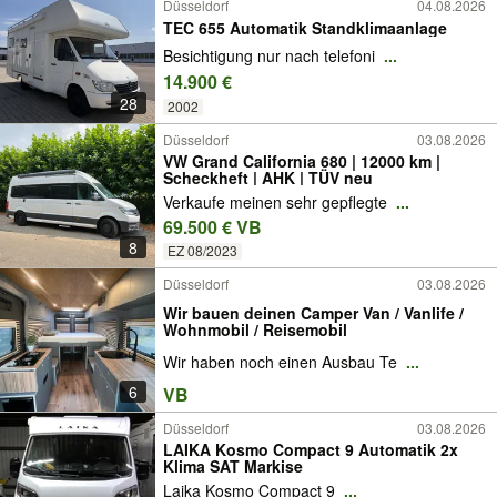
Düsseldorf
04.08.2026
TEC 655 Automatik Standklimaanlage
Besichtigung nur nach telefoni
...
14.900 €
28
2002
Düsseldorf
03.08.2026
VW Grand California 680 | 12000 km |
Scheckheft | AHK | TÜV neu
Verkaufe meinen sehr gepflegte
...
69.500 € VB
8
EZ 08/2023
Düsseldorf
03.08.2026
Wir bauen deinen Camper Van / Vanlife /
Wohnmobil / Reisemobil
Wir haben noch einen Ausbau Te
...
6
VB
Düsseldorf
03.08.2026
LAIKA Kosmo Compact 9 Automatik 2x
Klima SAT Markise
Laika Kosmo Compact 9
...