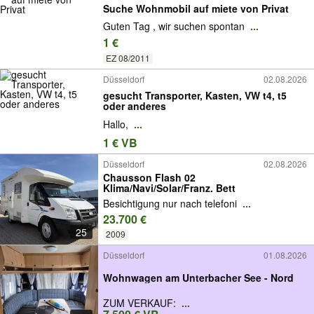
Suche Wohnmobil auf miete von Privat
Guten Tag , wir suchen spontan
...
1 €
EZ 08/2011
Düsseldorf
02.08.2026
gesucht Transporter, Kasten, VW t4, t5
oder anderes
Hallo,
...
1 € VB
Düsseldorf
02.08.2026
Chausson Flash 02
Klima/Navi/Solar/Franz. Bett
Besichtigung nur nach telefoni
...
23.700 €
25
2009
Düsseldorf
01.08.2026
Wohnwagen am Unterbacher See - Nord
ZUM VERKAUF:
...