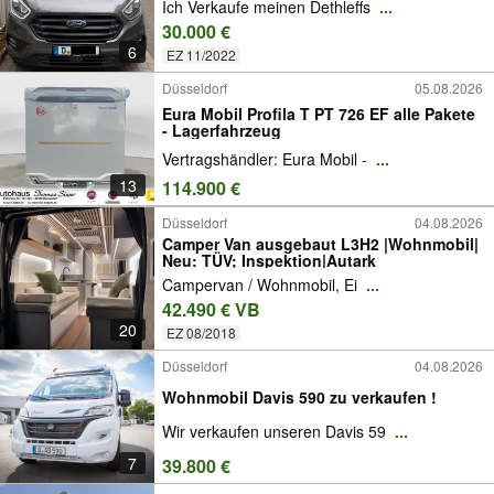
Ich Verkaufe meinen Dethleffs
...
30.000 €
6
EZ 11/2022
Düsseldorf
05.08.2026
Eura Mobil Profila T PT 726 EF alle Pakete
- Lagerfahrzeug
Vertragshändler: Eura Mobil -
...
13
114.900 €
Düsseldorf
04.08.2026
Camper Van ausgebaut L3H2 |Wohnmobil|
Neu: TÜV; Inspektion|Autark
Campervan / Wohnmobil, Ei
...
42.490 € VB
20
EZ 08/2018
Düsseldorf
04.08.2026
Wohnmobil Davis 590 zu verkaufen !
Wir verkaufen unseren Davis 59
...
7
39.800 €