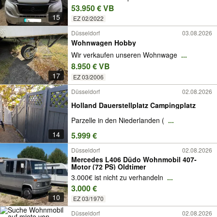
53.950 € VB
15
EZ 02/2022
Düsseldorf
03.08.2026
Wohnwagen Hobby
Wir verkaufen unseren Wohnwage
...
8.950 € VB
17
EZ 03/2006
Düsseldorf
02.08.2026
Holland Dauerstellplatz Campingplatz
Parzelle in den Niederlanden (
...
14
5.999 €
Düsseldorf
02.08.2026
Mercedes L406 Düdo Wohnmobil 407-
Motor (72 PS) Oldtimer
3.000€ ist nicht zu verhandeln
...
3.000 €
10
EZ 03/1970
Düsseldorf
02.08.2026