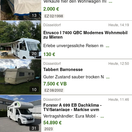
Verkaufe hier den Wohnwagen mi
...
2.000 €
13
EZ 02/1998
Düsseldorf
Heute, 14:19
Etrusco I 7400 QBC Modernes Wohnmobil
zu Mieten
Erlebe unvergessliche Reisen m
...
20
130 €
Düsseldorf
Heute, 12:50
Tabbert Barronesse
Guter Zustand sauber trocken N
...
7.500 € VB
10
EZ 08/2002
Düsseldorf
Heute, 11:46
Forster A 699 EB Dachklima -
TV/Satanlage - Markise uvm
Vertragshändler: Eura Mobil -
...
54.890 €
31
2023