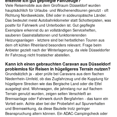
erkenne ich gut gepflegte Fahrzeuge?
Viele Reisemobile aus dem Großraum Düsseldorf wurden
hauptsächlich für Urlaubs- und Wochenendtouren genutzt - oft
Richtung Nordseeküste, Eifel oder in südeuropäische Länder.
Das bedeutet meist Autobahnkilometer statt Schotterpisten, was
positiv für Fahrwerk und Unterboden ist. Gut gepflegte
Exemplare erkennst du an vollständigen Serviceheften,
sauberen Gasinstallationen und funktionierenden
Heizungsanlagen - letztere sind bei herbstlichen Touren aus
dem oft kühlen Rheinland besonders relevant. Frage beim
Anbieter gezielt nach der Winterlagerung, da viele Düsseldorfer
ihr Fahrzeug nicht frostsicher abstellen.
Kann ich einen gebrauchten Caravan aus Düsseldorf
problemlos für Reisen in hügeligeres Terrain nutzen?
Grundsätzlich ja - aber prüfe bei Caravans aus dem flachen
Niederrhein-Umfeld, ob das Zugfahrzeug und die Kupplung für
hügeligere Strecken wie das Bergische Land oder die Eifel
ausgelegt sind. Wohnwagen, die jahrelang nur auf flachem
Terrain genutzt wurden, zeigen selten Verschleiß an
Bremsanlage oder Fahrwerk durch Bergfahrten - das kann ein
Vorteil sein. Achte aber bei der Probefahrt auf Spurverhalten
und Bremswirkung, da diese Bauteile trotz geringer
Beanspruchung altern können. Ein ADAC-Campingcheck oder