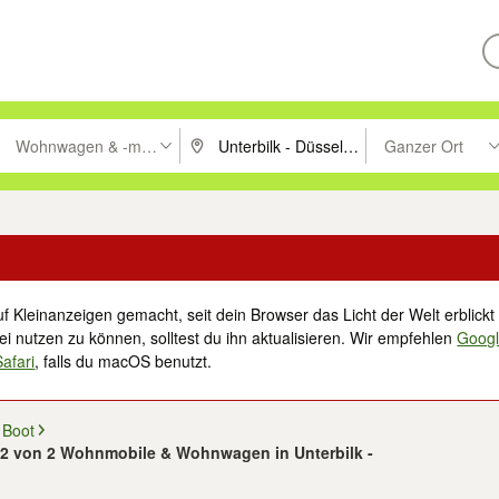
Wohnwagen & -mobile
Ganzer Ort
ken um zu suchen, oder Vorschläge mit den Pfeiltasten nach oben/unt
PLZ oder Ort eingeben. Eingabetaste drücke
Suche im Umkreis 
f Kleinanzeigen gemacht, seit dein Browser das Licht der Welt erblickt 
i nutzen zu können, solltest du ihn aktualisieren. Wir empfehlen
Goog
Safari
, falls du macOS benutzt.
 Boot
- 2 von 2 Wohnmobile & Wohnwagen in Unterbilk -