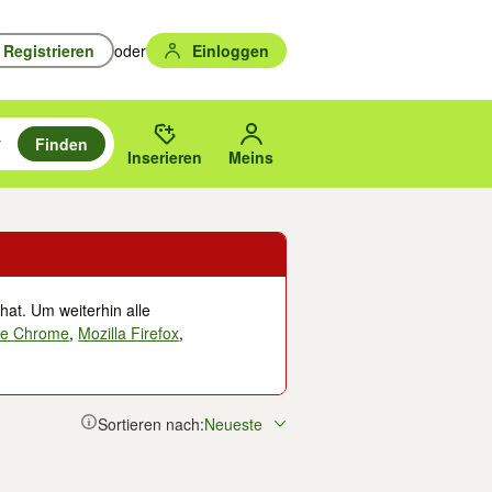
Registrieren
oder
Einloggen
Finden
en durchsuchen und mit Eingabetaste auswählen.
n um zu suchen, oder Vorschläge mit den Pfeiltasten nach oben/unten
des gewählten Orts oder PLZ.
Inserieren
Meins
hat. Um weiterhin alle
le Chrome
,
Mozilla Firefox
,
Sortieren nach:
Neueste