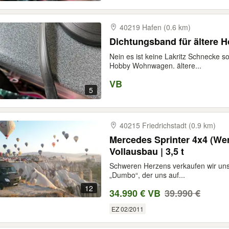
40219 Hafen (0.6 km)
Dichtungsband für ältere
Nein es ist keine Lakritz Schnecke 
Hobby Wohnwagen. ältere...
VB
5
40215 Friedrichstadt (0.9 km)
Mercedes Sprinter 4x4 (Wer
Vollausbau | 3,5 t
Schweren Herzens verkaufen wir unse
„Dumbo“, der uns auf...
12
34.990 € VB
39.990 €
EZ 02/2011