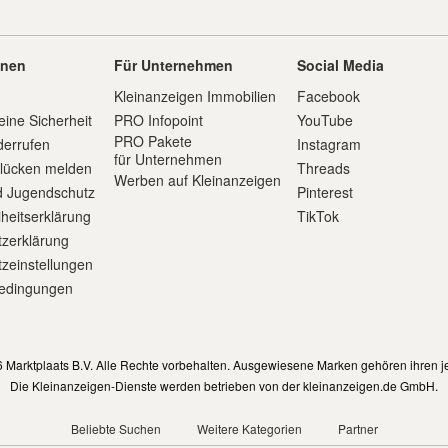
onen
Für Unternehmen
Social Media
Kleinanzeigen Immobilien
Facebook
eine Sicherheit
PRO Infopoint
YouTube
PRO Pakete
derrufen
Instagram
für Unternehmen
slücken melden
Threads
Werben auf Kleinanzeigen
d Jugendschutz
Pinterest
iheitserklärung
TikTok
zerklärung
zeinstellungen
edingungen
m
 Marktplaats B.V. Alle Rechte vorbehalten. Ausgewiesene Marken gehören ihren j
Die Kleinanzeigen-Dienste werden betrieben von der kleinanzeigen.de GmbH.
Beliebte Suchen
Weitere Kategorien
Partner