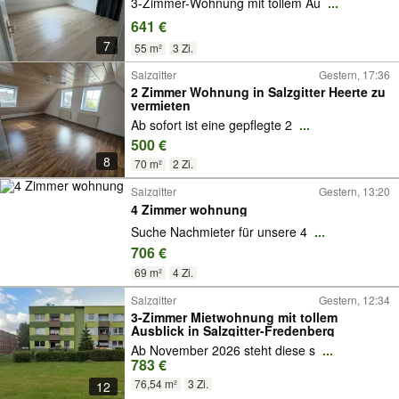
3-Zimmer-Wohnung mit tollem Au
...
641 €
7
55 m²
3 Zi.
Salzgitter
Gestern, 17:36
2 Zimmer Wohnung in Salzgitter Heerte zu
vermieten
Ab sofort ist eine gepflegte 2
...
500 €
8
70 m²
2 Zi.
Salzgitter
Gestern, 13:20
4 Zimmer wohnung
Suche Nachmieter für unsere 4
...
706 €
69 m²
4 Zi.
Salzgitter
Gestern, 12:34
3-Zimmer Mietwohnung mit tollem
Ausblick in Salzgitter-Fredenberg
Ab November 2026 steht diese s
...
783 €
76,54 m²
3 Zi.
12