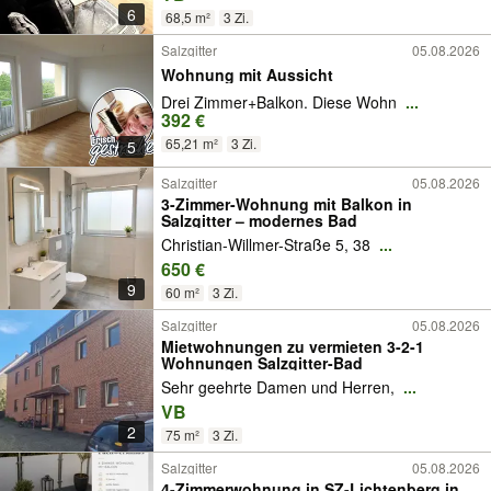
6
68,5 m²
3 Zi.
Salzgitter
05.08.2026
Wohnung mit Aussicht
Drei Zimmer+Balkon. Diese Wohn
...
392 €
65,21 m²
3 Zi.
5
Salzgitter
05.08.2026
3-Zimmer-Wohnung mit Balkon in
Salzgitter – modernes Bad
Christian-Willmer-Straße 5, 38
...
650 €
9
60 m²
3 Zi.
Salzgitter
05.08.2026
Mietwohnungen zu vermieten 3-2-1
Wohnungen Salzgitter-Bad
Sehr geehrte Damen und Herren,
...
VB
2
75 m²
3 Zi.
Salzgitter
05.08.2026
4-Zimmerwohnung in SZ-Lichtenberg in