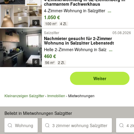
charmantem Fachwerkhaus
4-Zimmer-Wohnung in Salzgitter
...
1.050 €
9
100 m²
4 Zi.
Salzgitter
05.08.2026
Nachmieter gesucht für 2-Zimmer
Wohnung in Salzgitter Lebenstedt
Helle 2-Zimmer-Wohnung in Salz
...
460 €
6
56 m²
2 Zi.
Weiter
Kleinanzeigen Salzgitter
Immobilien
Mietwohnungen
Beliebt in Mietwohnungen Salzgitter
Wohnung
3 zimmer wohnung Salzgitter
4 z