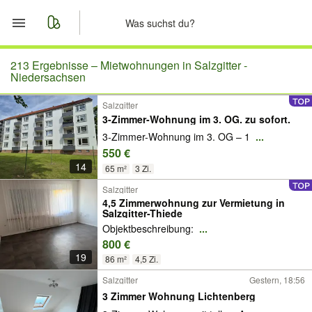
Start
213 Ergebnisse –
Mietwohnungen in Salzgitter -
Niedersachsen
Merkliste
Salzgitter
3-Zimmer-Wohnung im 3. OG. zu sofort.
Nachrichten
3-Zimmer-Wohnung im 3. OG – 1
...
550 €
Anzeige aufgeben
14
65 m²
3 Zi.
Salzgitter
4,5 Zimmerwohnung zur Vermietung in
Salzgitter-Thiede
Objektbeschreibung:
...
800 €
19
86 m²
4,5 Zi.
Salzgitter
Gestern, 18:56
3 Zimmer Wohnung Lichtenberg