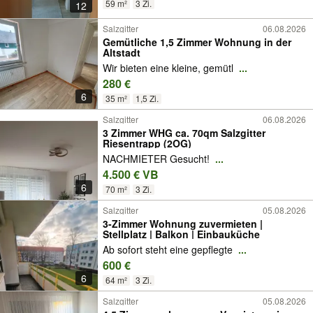
59 m²
3 Zi.
12
Salzgitter
06.08.2026
Gemütliche 1,5 Zimmer Wohnung in der
Altstadt
Wir bieten eine kleine, gemütl
...
280 €
6
35 m²
1,5 Zi.
Salzgitter
06.08.2026
3 Zimmer WHG ca. 70qm Salzgitter
Riesentrapp (2OG)
NACHMIETER Gesucht!
...
4.500 € VB
6
70 m²
3 Zi.
Salzgitter
05.08.2026
3-Zimmer Wohnung zuvermieten |
Stellplatz | Balkon | Einbauküche
Ab sofort steht eine gepflegte
...
600 €
6
64 m²
3 Zi.
Salzgitter
05.08.2026