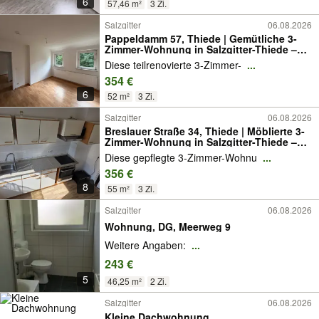
6
57,46 m²
3 Zi.
Salzgitter
06.08.2026
Pappeldamm 57, Thiede | Gemütliche 3-
Zimmer-Wohnung in Salzgitter-Thiede –
teilrenoviert und gut gelegen
Diese teilrenovierte 3-Zimmer-
...
354 €
6
52 m²
3 Zi.
Salzgitter
06.08.2026
Breslauer Straße 34, Thiede | Möblierte 3-
Zimmer-Wohnung in Salzgitter-Thiede –
Einziehen und wohlfühlen!
Diese gepflegte 3-Zimmer-Wohnu
...
356 €
8
55 m²
3 Zi.
Salzgitter
06.08.2026
Wohnung, DG, Meerweg 9
Weitere Angaben:
...
243 €
5
46,25 m²
2 Zi.
Salzgitter
06.08.2026
Kleine Dachwohnung