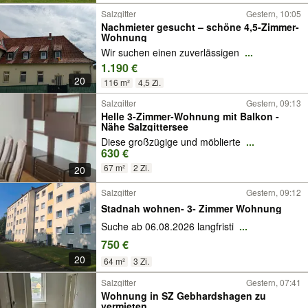
Salzgitter
Gestern, 10:05
Nachmieter gesucht – schöne 4,5-Zimmer-
Wohnung
Wir suchen einen zuverlässigen
...
1.190 €
20
116 m²
4,5 Zi.
Salzgitter
Gestern, 09:13
Helle 3-Zimmer-Wohnung mit Balkon -
Nähe Salzgittersee
Diese großzügige und möblierte
...
630 €
67 m²
2 Zi.
20
Salzgitter
Gestern, 09:12
Stadnah wohnen- 3- Zimmer Wohnung
Suche ab 06.08.2026 langfristi
...
750 €
20
64 m²
3 Zi.
Salzgitter
Gestern, 07:41
Wohnung in SZ Gebhardshagen zu
vermieten