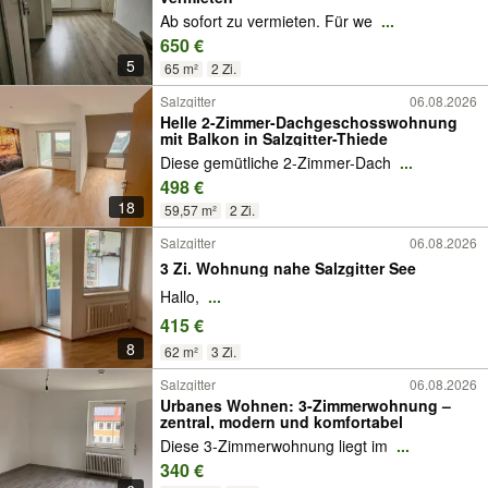
Ab sofort zu vermieten. Für we
...
650 €
5
65 m²
2 Zi.
Salzgitter
06.08.2026
Helle 2-Zimmer-Dachgeschosswohnung
mit Balkon in Salzgitter-Thiede
Diese gemütliche 2-Zimmer-Dach
...
498 €
18
59,57 m²
2 Zi.
Salzgitter
06.08.2026
3 Zi. Wohnung nahe Salzgitter See
Hallo,
...
415 €
8
62 m²
3 Zi.
Salzgitter
06.08.2026
Urbanes Wohnen: 3-Zimmerwohnung –
zentral, modern und komfortabel
Diese 3-Zimmerwohnung liegt im
...
340 €