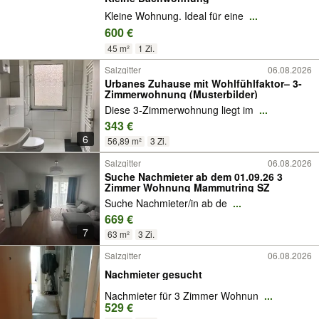
Kleine Wohnung. Ideal für eine
...
600 €
45 m²
1 Zi.
Salzgitter
06.08.2026
Urbanes Zuhause mit Wohlfühlfaktor– 3-
Zimmerwohnung (Musterbilder)
Diese 3-Zimmerwohnung liegt im
...
343 €
6
56,89 m²
3 Zi.
Salzgitter
06.08.2026
Suche Nachmieter ab dem 01.09.26 3
Zimmer Wohnung Mammutring SZ
Suche Nachmieter/in ab de
...
669 €
7
63 m²
3 Zi.
Salzgitter
06.08.2026
Nachmieter gesucht
Nachmieter für 3 Zimmer Wohnun
...
529 €