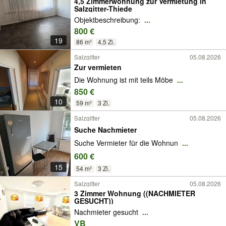
4,5 Zimmerwohnung zur Vermietung in
Salzgitter-Thiede
Objektbeschreibung:
...
800 €
19
86 m²
4,5 Zi.
Salzgitter
05.08.2026
Zur vermieten
Die Wohnung ist mit teils Möbe
...
850 €
10
59 m²
3 Zi.
Salzgitter
05.08.2026
Suche Nachmieter
Suche Vermieter für die Wohnun
...
600 €
15
54 m²
3 Zi.
Salzgitter
05.08.2026
3 Zimmer Wohnung ((NACHMIETER
GESUCHT))
Nachmieter gesucht
...
VB