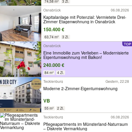
74,58 m²
3 Zi.
Osnabrück
06.08.2026
Kapitalanlage mit Potenzial: Vermietete Drei-
Zimmer Etagenwohnung in Osnabrück
150.400 €
63,74 m²
3 Zi.
Osnabrück
Eine Immobilie zum Verlieben – Modernisierte
Eigentumswohnung mit Balkon!
240.000 €
84 m²
4 Zi.
Tecklenburg
Gestern, 22:28
Moderne 2-Zimmer-Eigentumswohnung
VB
55 m²
2 Zi.
Tecklenburg
06.08.2026
Pflegeapartments im Münsterland-Naturraum
– Diskrete Vermarktung