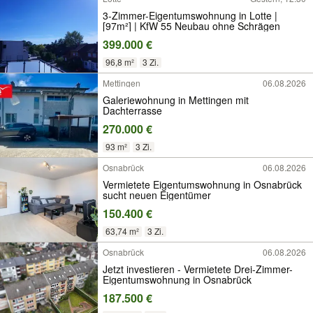
3-Zimmer-Eigentumswohnung in Lotte |
[97m²] | KfW 55 Neubau ohne Schrägen
399.000 €
96,8 m²
3 Zi.
Mettingen
06.08.2026
Galeriewohnung in Mettingen mit
Dachterrasse
270.000 €
93 m²
3 Zi.
Osnabrück
06.08.2026
Vermietete Eigentumswohnung in Osnabrück
sucht neuen Eigentümer
150.400 €
63,74 m²
3 Zi.
Osnabrück
06.08.2026
Jetzt investieren - Vermietete Drei-Zimmer-
Eigentumswohnung in Osnabrück
187.500 €