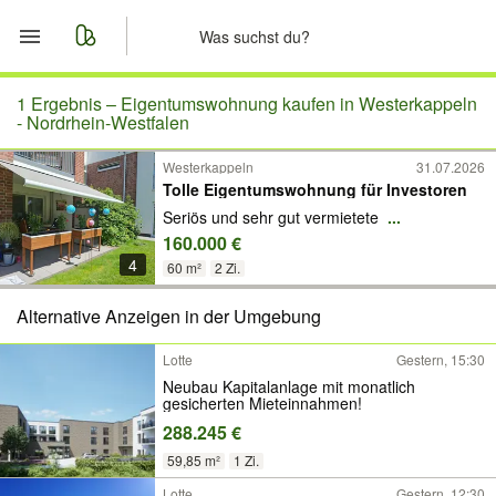
Start
1 Ergebnis –
Eigentumswohnung kaufen in Westerkappeln
- Nordrhein-Westfalen
Merkliste
Westerkappeln
31.07.2026
Tolle Eigentumswohnung für Investoren
Nachrichten
Seriös und sehr gut vermietete
...
160.000 €
Anzeige aufgeben
4
60 m²
2 Zi.
Alternative Anzeigen in der Umgebung
Lotte
Gestern, 15:30
Neubau Kapitalanlage mit monatlich
gesicherten Mieteinnahmen!
288.245 €
59,85 m²
1 Zi.
Lotte
Gestern, 12:30