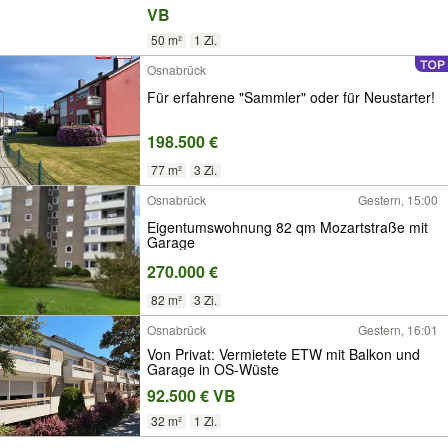
VB
50 m²
1 Zi.
Osnabrück
Für erfahrene "Sammler" oder für Neustarter!
198.500 €
77 m²
3 Zi.
Osnabrück
Gestern, 15:00
Eigentumswohnung 82 qm Mozartstraße mit
Garage
270.000 €
82 m²
3 Zi.
Osnabrück
Gestern, 16:01
Von Privat: Vermietete ETW mit Balkon und
Garage in OS-Wüste
92.500 € VB
32 m²
1 Zi.