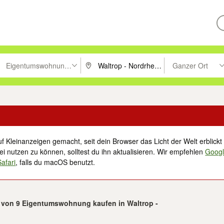
Eigentumswohnungen
Ganzer Ort
ken um zu suchen, oder Vorschläge mit den Pfeiltasten nach oben/unt
PLZ oder Ort eingeben. Eingabetaste drücke
Suche im Umkreis 
f Kleinanzeigen gemacht, seit dein Browser das Licht der Welt erblickt 
i nutzen zu können, solltest du ihn aktualisieren. Wir empfehlen
Goog
Safari
, falls du macOS benutzt.
9 von 9 Eigentumswohnung kaufen in Waltrop -