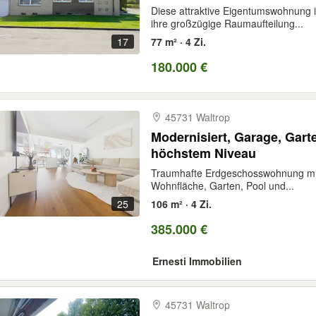
Diese attraktive Eigentumswohnung 
ihre großzügige Raumaufteilung...
17
77 m² · 4 Zi.
180.000 €
45731 Waltrop
Modernisiert, Garage, Gar
höchstem Niveau
Traumhafte Erdgeschosswohnung mit
Wohnfläche, Garten, Pool und...
25
106 m² · 4 Zi.
385.000 €
Ernesti Immobilien
45731 Waltrop