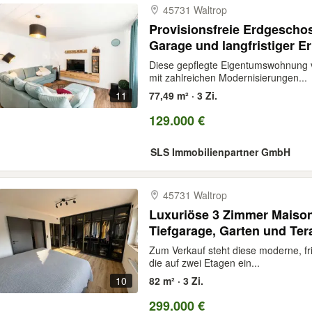
45731 Waltrop
Provisionsfreie Erdgescho
Garage und langfristiger E
Diese gepflegte Eigentumswohnung 
mit zahlreichen Modernisierungen...
11
77,49 m² · 3 Zi.
129.000 €
SLS Immobilienpartner GmbH
45731 Waltrop
Luxuriöse 3 Zimmer Maiso
Tiefgarage, Garten und Ter
Zum Verkauf steht diese moderne, f
die auf zwei Etagen ein...
10
82 m² · 3 Zi.
299.000 €