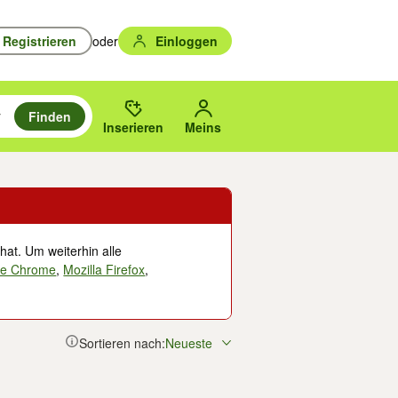
Registrieren
oder
Einloggen
Finden
en durchsuchen und mit Eingabetaste auswählen.
n um zu suchen, oder Vorschläge mit den Pfeiltasten nach oben/unten
des gewählten Orts oder PLZ.
Inserieren
Meins
hat. Um weiterhin alle
le Chrome
,
Mozilla Firefox
,
Sortieren nach:
Neueste