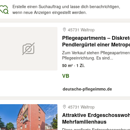
Erstelle einen Suchauftrag und lasse dich benachrichtigen,
wenn neue Anzeigen eingestellt werden.
gebnisse
45731 Waltrop
Pflegeapartments – Diskre
Pendlergürtel einer Metrop
Zum Verkauf stehen Pflegeapartments
Pflegeeinrichtung. Es sind...
50 m² · 1 Zi.
VB
deutsche-pflegeimmo.de
45731 Waltrop
Attraktive Erdgeschosswo
Mehrfamilienhaus
Diese gepflegte Erdgeschosswohnung 