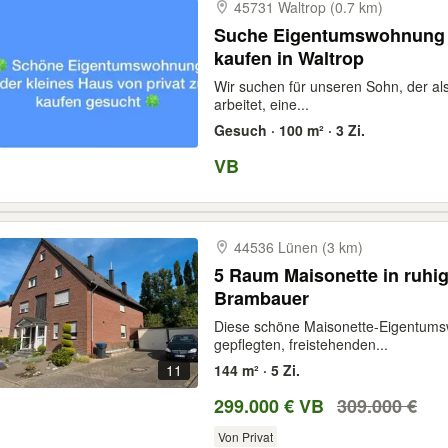
45731 Waltrop (0.7 km)
Suche Eigentumswohnung o
kaufen in Waltrop
Wir suchen für unseren Sohn, der als
arbeitet, eine...
Gesuch · 100 m² · 3 Zi.
VB
44536 Lünen (3 km)
5 Raum Maisonette in ruhig
Brambauer
Diese schöne Maisonette-Eigentumsw
gepflegten, freistehenden...
11
144 m² · 5 Zi.
299.000 € VB
309.000 €
Von Privat