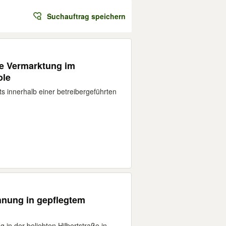
Suchauftrag speichern
te Vermarktung im
ole
 innerhalb einer betreibergeführten
hnung in gepflegtem
in der beliebten Hilbertstraße in