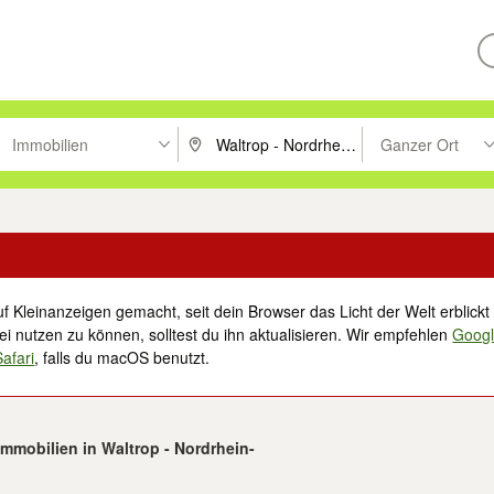
Immobilien
Ganzer Ort
ken um zu suchen, oder Vorschläge mit den Pfeiltasten nach oben/unt
PLZ oder Ort eingeben. Eingabetaste drücke
Suche im Umkreis 
f Kleinanzeigen gemacht, seit dein Browser das Licht der Welt erblickt 
i nutzen zu können, solltest du ihn aktualisieren. Wir empfehlen
Goog
Safari
, falls du macOS benutzt.
Immobilien in Waltrop - Nordrhein-