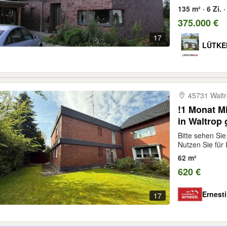
135 m² · 6 Zi.
375.000 €
17
LÜTKE
45731 Walt
!1 Monat Mi
in Waltrop
Bitte sehen Sie
Nutzen Sie für 
62 m²
620 €
Ernest
17