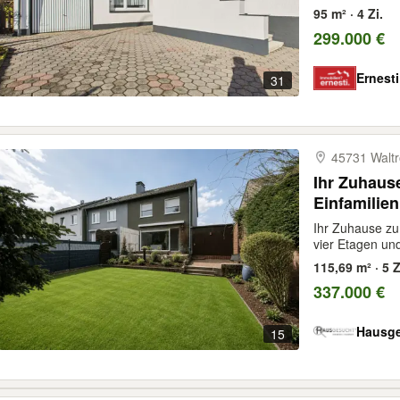
95 m² · 4 Zi.
299.000 €
Ernest
31
45731 Walt
Ihr Zuhaus
Einfamilie
Garten
Ihr Zuhause zu
vier Etagen un
115,69 m² · 5 Z
337.000 €
Hausg
15