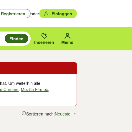
Registrieren
oder
Einloggen
Finden
en durchsuchen und mit Eingabetaste auswählen.
n um zu suchen, oder Vorschläge mit den Pfeiltasten nach oben/unten
des gewählten Orts oder PLZ.
Inserieren
Meins
hat. Um weiterhin alle
le Chrome
,
Mozilla Firefox
,
Sortieren nach:
Neueste