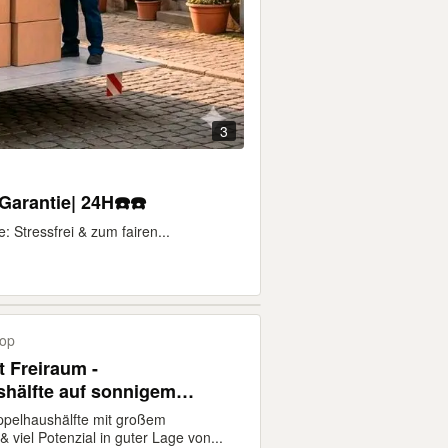
3
arantie| 24H☎️☎️
Stressfrei & zum fairen...
rop
 Freiraum -
hälfte auf sonnigem
tück
pelhaushälfte mit großem
 viel Potenzial in guter Lage von...