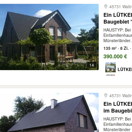
45731 Walt
Ein LÜTKE
Baugebiet "
(Dülmen)
HAUSTYP: Bei 
Einfamilienhaus
Münsterländer..
135 m² · 8 Zi.
390.000 €
14
LÜTKE
45731 Walt
Ein LÜTKE
im Baugebie
Buldern (D
HAUSTYP: Bei 
Einfamilienhau
Münsterländer 