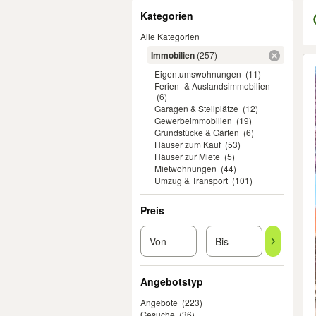
Filter
Kategorien
Alle Kategorien
Immobilien
(257)
Er
Eigentumswohnungen
(11)
Ferien- & Auslandsimmobilien
(6)
Garagen & Stellplätze
(12)
Gewerbeimmobilien
(19)
Grundstücke & Gärten
(6)
Häuser zum Kauf
(53)
Häuser zur Miete
(5)
Mietwohnungen
(44)
Umzug & Transport
(101)
Preis
-
Angebotstyp
Angebote
(223)
Gesuche
(36)