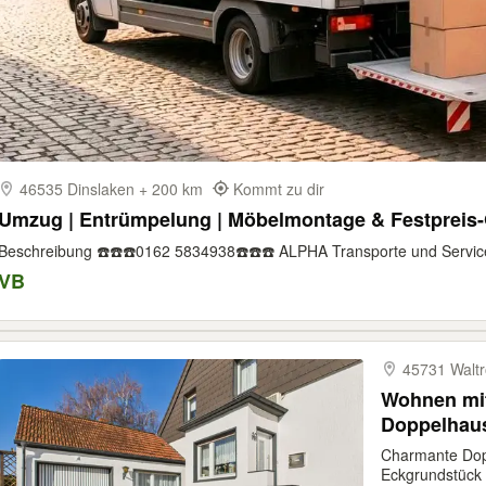
46535 Dinslaken + 200 km
Kommt zu dir
Umzug | Entrümpelung | Möbelmontage & Festpreis-G
Beschreibung ☎️☎️☎️0162 5834938☎️☎️☎️ ALPHA Transporte und Service: 
VB
45731 Walt
Wohnen mit
Doppelhaus
Eckgrunds
Charmante Dop
Eckgrundstück &