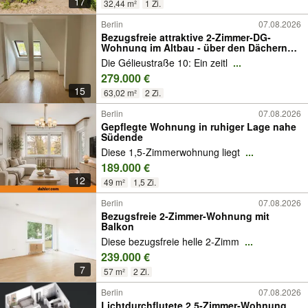
17
32,44 m²
1 Zi.
Berlin
07.08.2026
Bezugsfreie attraktive 2-Zimmer-DG-
Wohnung im Altbau - über den Dächern
von Steglitz-Zehlendorf!
Die Gélieustraße 10: Ein zeitl
...
279.000 €
15
63,02 m²
2 Zi.
Berlin
07.08.2026
Gepflegte Wohnung in ruhiger Lage nahe
Südende
Diese 1,5-Zimmerwohnung liegt
...
189.000 €
12
49 m²
1,5 Zi.
Berlin
07.08.2026
Bezugsfreie 2-Zimmer-Wohnung mit
Balkon
Diese bezugsfreie helle 2-Zimm
...
239.000 €
7
57 m²
2 Zi.
Berlin
07.08.2026
Lichtdurchflutete 2,5-Zimmer-Wohnung