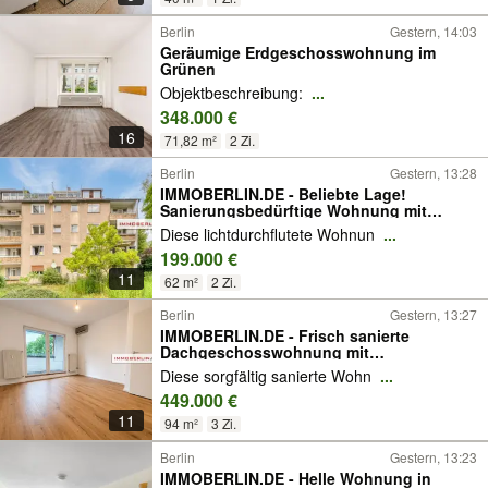
Berlin
Gestern, 14:03
Geräumige Erdgeschosswohnung im
Grünen
Objektbeschreibung:
...
348.000 €
16
71,82 m²
2 Zi.
Berlin
Gestern, 13:28
IMMOBERLIN.DE - Beliebte Lage!
Sanierungsbedürftige Wohnung mit
Südostloggia
Diese lichtdurchflutete Wohnun
...
199.000 €
11
62 m²
2 Zi.
Berlin
Gestern, 13:27
IMMOBERLIN.DE - Frisch sanierte
Dachgeschosswohnung mit
Sonnenterrasse in gefragter Steglitzer
Diese sorgfältig sanierte Wohn
...
Lage
449.000 €
11
94 m²
3 Zi.
Berlin
Gestern, 13:23
IMMOBERLIN.DE - Helle Wohnung in