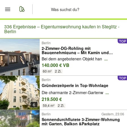
Start
336 Ergebnisse –
Eigentumswohnung kaufen in Steglitz -
Berlin
Merkliste
Berlin
2-Zimmer-DG-Rohling mit
Baugenehmigung – Mit Kamin und
Nachrichten
sonniger Dachterrasse
Bei dem angebotenen Objekt han
...
140.000 € VB
Anzeige aufgeben
6
60 m²
2 Zi.
Berlin
Gründerzeitperle in Top-Wohnlage
Die charmante 2-Zimmer-Gartenw
...
219.500 €
6
59,4 m²
2 Zi.
Berlin
Gestern, 23:06
Sonnendurchflutete 3-Zimmer-Wohnung
mit Garten, Balkon &Parkplatz