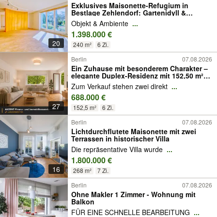
Exklusives Maisonette-Refugium in
Bestlage Zehlendorf: Gartenidyll &
flexibles Wohnkonzept
Objekt & Ambiente
...
1.398.000 €
20
240 m²
6 Zi.
Berlin
07.08.2026
Ein Zuhause mit besonderem Charakter –
elegante Duplex-Residenz mit 152,50 m²
Wohnfläche
Zum Verkauf stehen zwei direkt
...
688.000 €
27
152,5 m²
6 Zi.
Berlin
07.08.2026
Lichtdurchflutete Maisonette mit zwei
Terrassen in historischer Villa
Die repräsentative Villa wurde
...
1.800.000 €
16
268 m²
7 Zi.
Berlin
07.08.2026
Ohne Makler 1 Zimmer - Wohnung mit
Balkon
FÜR EINE SCHNELLE BEARBEITUNG
...