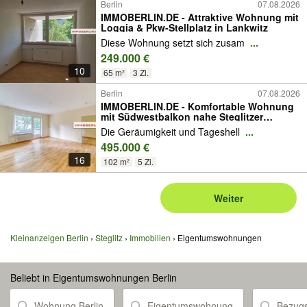
Berlin
07.08.2026
IMMOBERLIN.DE - Attraktive Wohnung mit
Loggia & Pkw-Stellplatz in Lankwitz
Diese Wohnung setzt sich zusam
...
249.000 €
10
65 m²
3 Zi.
Berlin
07.08.2026
IMMOBERLIN.DE - Komfortable Wohnung
mit Südwestbalkon nahe Steglitzer
Schloßstraße
Die Geräumigkeit und Tageshell
...
495.000 €
16
102 m²
5 Zi.
Weiter
Kleinanzeigen Berlin
Steglitz
Immobilien
Eigentumswohnungen
Beliebt in Eigentumswohnungen Berlin
Wohnung Berlin
Eigentumswohnung
Bezugs