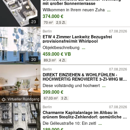
mit großer Sonnenterrasse
Willkommen in Ihrem neuen Zuha
...
374.000 €
23
70 m²
2,5 Zi.
Berlin
07.08.2026
ETW 4 Zimmer Lankwitz Bezugsfrei
provisionsfrei/mit Whirlpool
Objektbeschreibung
...
459.000 € VB
20
89,3 m²
4 Zi.
Berlin
07.08.2026
DIREKT EINZIEHEN & WOHLFÜHLEN -
HOCHWERTIG RENOVIERTE 3-ZI-WHG MIT
SÜD-LOGGIA IM HERZEN VON STEGLITZ
Diese vollständig und hochwert
...
399.000 €
67,03 m²
3 Zi.
Virtueller Rundgang
Berlin
07.08.2026
Charmante Kapitalanlage im Altbau in
grünem Steglitz-Zehlendorf: gemütliche 2-
Zi.-Wohnung, vermietet
Die Gélieustraße 10: Ein zeitl
...
189.000 €