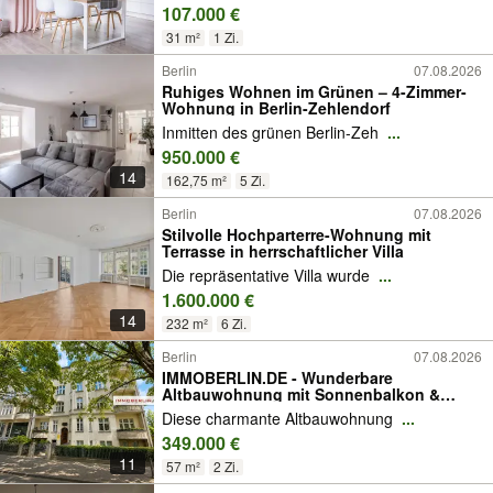
107.000 €
31 m²
1 Zi.
Berlin
07.08.2026
Ruhiges Wohnen im Grünen – 4-Zimmer-
Wohnung in Berlin-Zehlendorf
Inmitten des grünen Berlin-Zeh
...
950.000 €
14
162,75 m²
5 Zi.
Berlin
07.08.2026
Stilvolle Hochparterre-Wohnung mit
Terrasse in herrschaftlicher Villa
Die repräsentative Villa wurde
...
1.600.000 €
14
232 m²
6 Zi.
Berlin
07.08.2026
IMMOBERLIN.DE - Wunderbare
Altbauwohnung mit Sonnenbalkon &
Dachrohling in gefragter Lage
Diese charmante Altbauwohnung
...
349.000 €
11
57 m²
2 Zi.