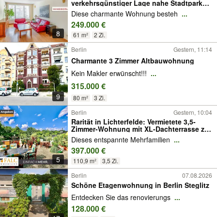
verkehrsgünstiger Lage nahe Stadtpark
Steglitz
Diese charmante Wohnung besteh
...
249.000 €
8
61 m²
2 Zi.
Berlin
Gestern, 11:14
Charmante 3 Zimmer Altbauwohnung
Kein Makler erwünscht!!!
...
315.000 €
9
80 m²
3 Zi.
Berlin
Gestern, 10:04
Rarität in Lichterfelde: Vermietete 3,5-
Zimmer-Wohnung mit XL-Dachterrasse zu
KAUFEN!
Dieses entspannte Mehrfamilien
...
397.000 €
5
110,9 m²
3,5 Zi.
Berlin
07.08.2026
Schöne Etagenwohnung in Berlin Steglitz
Entdecken Sie das renovierungs
...
128.000 €