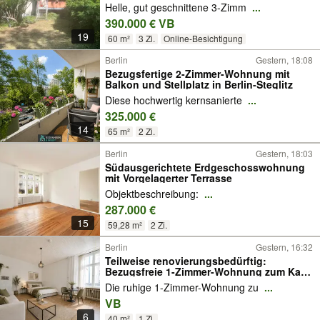
Helle, gut geschnittene 3-Zimm
...
390.000 € VB
19
60 m²
3 Zi.
Online-Besichtigung
Berlin
Gestern, 18:08
Bezugsfertige 2-Zimmer-Wohnung mit
Balkon und Stellplatz in Berlin-Steglitz
Diese hochwertig kernsanierte
...
325.000 €
14
65 m²
2 Zi.
Berlin
Gestern, 18:03
Südausgerichtete Erdgeschosswohnung
mit Vorgelagerter Terrasse
Objektbeschreibung:
...
287.000 €
15
59,28 m²
2 Zi.
Berlin
Gestern, 16:32
Teilweise renovierungsbedürftig:
Bezugsfreie 1-Zimmer-Wohnung zum Kauf
in Berlin-Steglitz
Die ruhige 1-Zimmer-Wohnung zu
...
VB
6
40 m²
1 Zi.