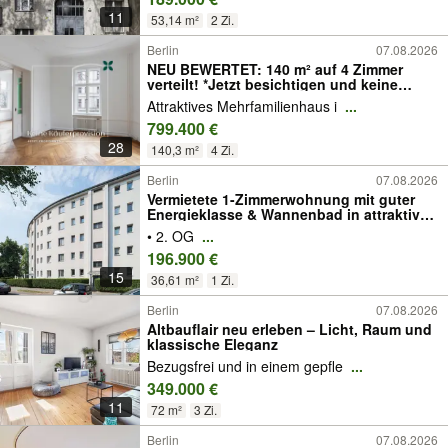
11
53,14 m²
2 Zi.
Berlin
07.08.2026
NEU BEWERTET: 140 m² auf 4 Zimmer
verteilt! *Jetzt besichtigen und keine
Käuferprovision zahlen*
Attraktives Mehrfamilienhaus i
...
799.400 €
28
140,3 m²
4 Zi.
Berlin
07.08.2026
Vermietete 1-Zimmerwohnung mit guter
Energieklasse & Wannenbad in attraktiver
Lage
• 2. OG
...
196.900 €
15
36,61 m²
1 Zi.
Berlin
07.08.2026
Altbauflair neu erleben – Licht, Raum und
klassische Eleganz
Bezugsfrei und in einem gepfle
...
349.000 €
11
72 m²
3 Zi.
Berlin
07.08.2026