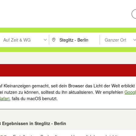
Auf Zeit & WG
Ganzer Ort
ken um zu suchen, oder Vorschläge mit den Pfeiltasten nach oben/unt
PLZ oder Ort eingeben. Eingabetaste drücke
Suche im Umkreis 
f Kleinanzeigen gemacht, seit dein Browser das Licht der Welt erblickt 
i nutzen zu können, solltest du ihn aktualisieren. Wir empfehlen
Goog
Safari
, falls du macOS benutzt.
3 Ergebnissen in Steglitz - Berlin