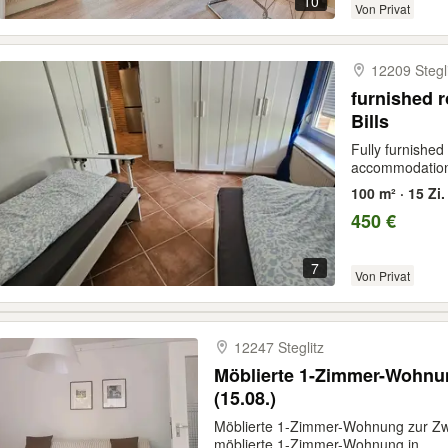
10
Von Privat
12209 Stegl
furnished r
Bills
Fully furnished
accommodation.
100 m² · 15 Zi.
450 €
7
Von Privat
12247 Steglitz
Möblierte 1-Zimmer-Wohnun
(15.08.)
Möblierte 1-Zimmer-Wohnung zur Zw
möblierte 1-Zimmer-Wohnung in...