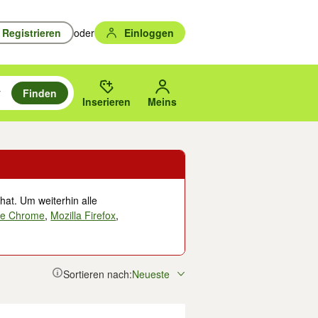
Registrieren
oder
Einloggen
Finden
en durchsuchen und mit Eingabetaste auswählen.
n um zu suchen, oder Vorschläge mit den Pfeiltasten nach oben/unten
des gewählten Orts oder PLZ.
Inserieren
Meins
hat. Um weiterhin alle
le Chrome
,
Mozilla Firefox
,
Sortieren nach:
Neueste