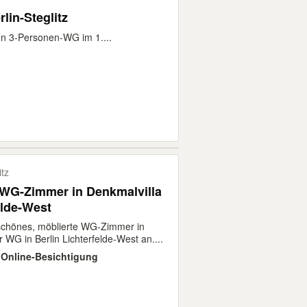
lin-Steglitz
en 3-Personen-WG im 1....
itz
 WG-Zimmer in Denkmalvilla
elde-West
 schönes, möblierte WG-Zimmer in
r WG in Berlin Lichterfelde-West an....
 · Online-Besichtigung