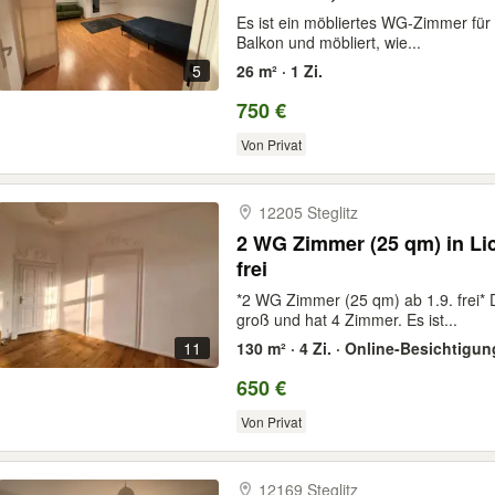
Es ist ein möbliertes WG-Zimmer für 
Balkon und möbliert, wie...
5
26 m² · 1 Zi.
750 €
Von Privat
12205 Steglitz
2 WG Zimmer (25 qm) in Lichterfelde West ab 01 09. 26
frei
*2 WG Zimmer (25 qm) ab 1.9. frei*
groß und hat 4 Zimmer. Es ist...
11
130 m² · 4 Zi. · Online-Besichtigun
650 €
Von Privat
12169 Steglitz