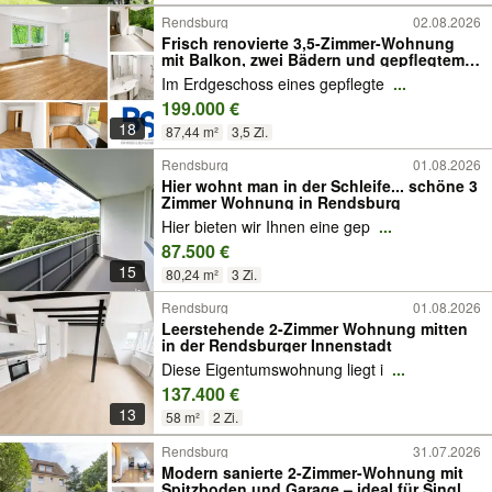
Rendsburg
02.08.2026
Frisch renovierte 3,5-Zimmer-Wohnung
mit Balkon, zwei Bädern und gepflegtem
Wohnumfeld in Rendsburg
Im Erdgeschoss eines gepflegte
...
199.000 €
18
87,44 m²
3,5 Zi.
Rendsburg
01.08.2026
Hier wohnt man in der Schleife... schöne 3
Zimmer Wohnung in Rendsburg
Hier bieten wir Ihnen eine gep
...
87.500 €
15
80,24 m²
3 Zi.
Rendsburg
01.08.2026
Leerstehende 2-Zimmer Wohnung mitten
in der Rendsburger Innenstadt
Diese Eigentumswohnung liegt i
...
137.400 €
13
58 m²
2 Zi.
Rendsburg
31.07.2026
Modern sanierte 2-Zimmer-Wohnung mit
Spitzboden und Garage – ideal für Singles