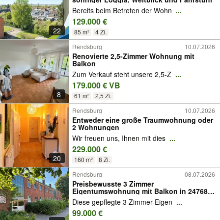
Bereits beim Betreten der Wohn
...
129.000 €
22
85 m²
4 Zi.
Rendsburg
10.07.2026
Renovierte 2,5-Zimmer Wohnung mit
Balkon
Zum Verkauf steht unsere 2,5-Z
...
179.000 € VB
8
61 m²
2,5 Zi.
Rendsburg
10.07.2026
Entweder eine große Traumwohnung oder
2 Wohnungen
Wir freuen uns, Ihnen mit dies
...
229.000 €
20
160 m²
8 Zi.
Rendsburg
08.07.2026
Preisbewusste 3 Zimmer
Eigentumswohnung mit Balkon in 24768
Rendsburg.
Diese gepflegte 3 Zimmer-Eigen
...
99.000 €