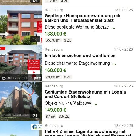
112 m²
4 Zi.
Rendsburg
18.07.2026
Gepflegte Hochparterrewohnung mit
Balkon und Tiefgaragenstellplatz
Diese gepflegte Wohnung überze
...
138.000 €
16
65,76 m²
3 Zi.
Rendsburg
17.07.2026
Einfach einziehen und wohlfühlen
Diese charmante Etagenwohnung
...
168.000 €
79,83 m²
3 Zi.
Virtueller Rundgang
Rendsburg
16.07.2026
Geräumige Etagenwohnung mit Loggia
und Carport-Stellplatz
Objekt-Nr. 718/Aalbs8
...
149.000 €
21
87 m²
3,5 Zi.
Rendsburg
12.07.2026
Helle 4 Zimmer Eigentumswohnung mit
sonniger Loggia, Weitblick und Fahrstuhl