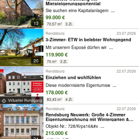
Mietsteigerungsportential
Sie suchen eine Kapitalanlagem
...
99.000 €
13
70,57 m²
3 Zi.
Rendsburg
23.07.2026
3-Zimmer- ETW in belebter Wohngegend
Mit unserem Exposé dürfen wir
...
119.900 €
20
70 m²
3 Zi.
Rendsburg
22.07.2026
Einziehen und wohlfühlen
Diese modernisierte Eigentumsw
...
178.000 €
83,43 m²
4 Zi.
Virtueller Rundgang
Rendsburg
22.07.2026
Rendsburg Neuwerk: Große 4-Zimmer
Eigentumswohnung mit Wintergarten &
Balkon
Objekt-Nr.: 728/Krps16&#x
...
215.000 €
24