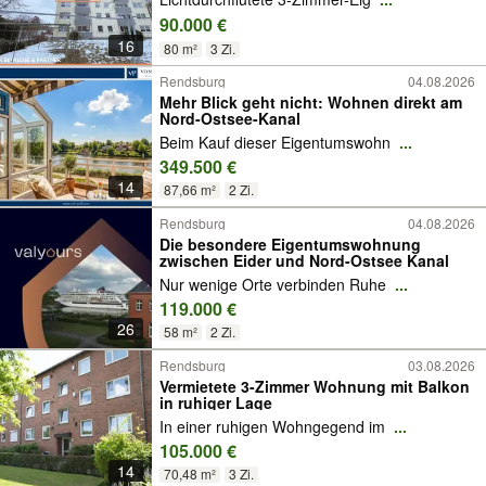
90.000 €
16
80 m²
3 Zi.
Rendsburg
04.08.2026
Mehr Blick geht nicht: Wohnen direkt am
Nord-Ostsee-Kanal
Beim Kauf dieser Eigentumswohn
...
349.500 €
14
87,66 m²
2 Zi.
Rendsburg
04.08.2026
Die besondere Eigentumswohnung
zwischen Eider und Nord-Ostsee Kanal
Nur wenige Orte verbinden Ruhe
...
119.000 €
26
58 m²
2 Zi.
Rendsburg
03.08.2026
Vermietete 3-Zimmer Wohnung mit Balkon
in ruhiger Lage
In einer ruhigen Wohngegend im
...
105.000 €
14
70,48 m²
3 Zi.