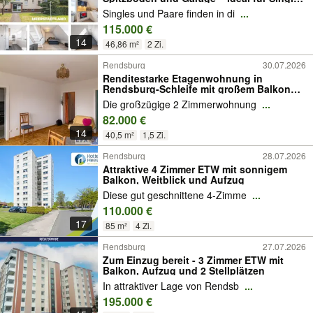
oder Paare
Singles und Paare finden in di
...
115.000 €
14
46,86 m²
2 Zi.
Rendsburg
30.07.2026
Renditestarke Etagenwohnung in
Rendsburg-Schleife mit großem Balkon
provisionsfrei
Die großzügige 2 Zimmerwohnung
...
82.000 €
14
40,5 m²
1,5 Zi.
Rendsburg
28.07.2026
Attraktive 4 Zimmer ETW mit sonnigem
Balkon, Weitblick und Aufzug
Diese gut geschnittene 4-Zimme
...
110.000 €
17
85 m²
4 Zi.
Rendsburg
27.07.2026
Zum Einzug bereit - 3 Zimmer ETW mit
Balkon, Aufzug und 2 Stellplätzen
In attraktiver Lage von Rendsb
...
195.000 €