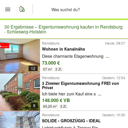
Start
30 Ergebnisse –
Eigentumswohnung kaufen in Rendsburg
- Schleswig-Holstein
Merkliste
Rendsburg
Heute, 08:07
Wohnen in Kanalnähe
Nachrichten
Diese charmante Etagenwohnung
...
73.000 €
Anzeige aufgeben
12
57 m²
2 Zi.
Rendsburg
Gestern, 12:54
3 Zimmer Eigentumswohnung FREI von
Privat
Ich biete hier zum Kauf eine s
...
148.000 € VB
8
65,25 m²
3 Zi.
Rendsburg
Gestern, 10:30
SOLIDE • GROßZÜGIG • IDEAL
Lichtdurchflutete 3-Zimmer-Eig
...