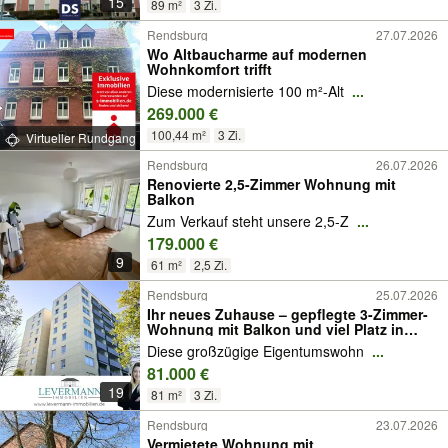
15
89 m²
3 Zi.
Rendsburg
27.07.2026
Wo Altbaucharme auf modernen
Wohnkomfort trifft
Diese modernisierte 100 m²-Alt
...
269.000 €
100,44 m²
3 Zi.
Virtueller Rundgang
Rendsburg
26.07.2026
Renovierte 2,5-Zimmer Wohnung mit
Balkon
Zum Verkauf steht unsere 2,5-Z
...
179.000 €
9
61 m²
2,5 Zi.
Rendsburg
25.07.2026
Ihr neues Zuhause – gepflegte 3-Zimmer-
Wohnung mit Balkon und viel Platz in
Rendsburg
Diese großzügige Eigentumswohn
...
81.000 €
19
81 m²
3 Zi.
Rendsburg
23.07.2026
Vermietete Wohnung mit