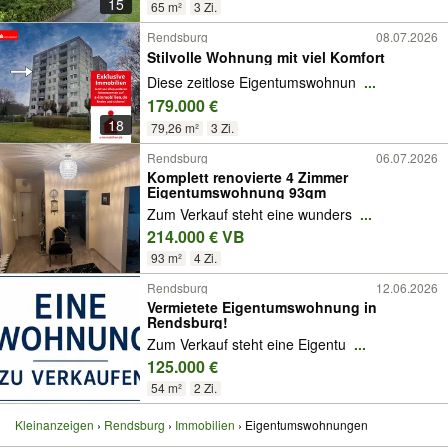
15
65 m²
3 Zi.
Rendsburg
08.07.2026
Stilvolle Wohnung mit viel Komfort
Diese zeitlose Eigentumswohnun
...
179.000 €
18
79,26 m²
3 Zi.
Rendsburg
06.07.2026
Komplett renovierte 4 Zimmer
Eigentumswohnung 93qm
Zum Verkauf steht eine wunders
...
214.000 € VB
93 m²
4 Zi.
Rendsburg
12.06.2026
Vermietete Eigentumswohnung in
Rendsburg!
Zum Verkauf steht eine Eigentu
...
125.000 €
54 m²
2 Zi.
Kleinanzeigen
Rendsburg
Immobilien
Eigentumswohnungen