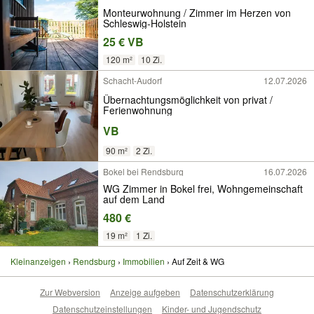
Monteurwohnung / Zimmer im Herzen von
Schleswig-Holstein
25 € VB
120 m²
10 Zi.
Schacht-Audorf
12.07.2026
Übernachtungsmöglichkeit von privat /
Ferienwohnung
VB
90 m²
2 Zi.
Bokel bei Rendsburg
16.07.2026
WG Zimmer in Bokel frei, Wohngemeinschaft
auf dem Land
480 €
19 m²
1 Zi.
Kleinanzeigen
Rendsburg
Immobilien
Auf Zeit & WG
Zur Webversion
Anzeige aufgeben
Datenschutzerklärung
Datenschutzeinstellungen
Kinder- und Jugendschutz