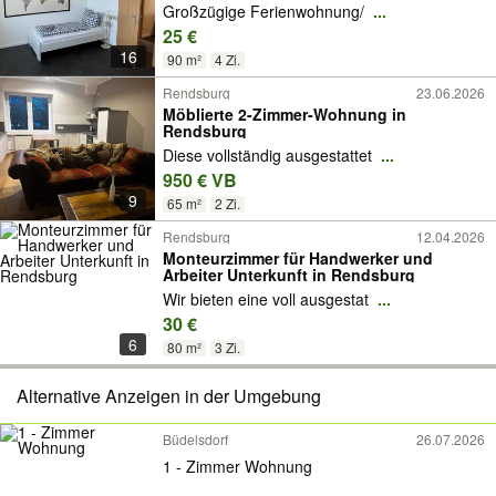
Großzügige Ferienwohnung/
...
25 €
16
90 m²
4 Zi.
Rendsburg
23.06.2026
Möblierte 2-Zimmer-Wohnung in
Rendsburg
Diese vollständig ausgestattet
...
950 € VB
9
65 m²
2 Zi.
Rendsburg
12.04.2026
Monteurzimmer für Handwerker und
Arbeiter Unterkunft in Rendsburg
Wir bieten eine voll ausgestat
...
30 €
6
80 m²
3 Zi.
Alternative Anzeigen in der Umgebung
Büdelsdorf
26.07.2026
1 - Zimmer Wohnung