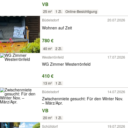
VB
25 m²
1 Zi.
Online-Besichtigung
Büdelsdorf
20.07.2026
Wohnen auf Zeit
780 €
40 m²
2 Zi.
Westerrönfeld
17.07.2026
WG Zimmer Westerrönfeld
410 €
13 m²
1 Zi.
Büdelsdorf
14.07.2026
Zwischenmiete gesucht: Für den Winter Nov.
– März/Apr.
VB
20 m²
1 Zi.
Schülldorf
19.07.2026