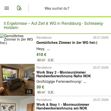
Start
5 Ergebnisse –
Auf Zeit & WG in Rendsburg - Schleswig-
Holstein
Merkliste
Rendsburg
25.07.2026
Gemütliches Zimmer in 2er WG frei:)
Nachrichten
Heyy,
...
410 €
Anzeige aufgeben
60 m²
3 Zi.
Rendsburg
23.07.2026
Work Stay 2 - Monteurzimmer
Handwerkerwohnung Nahe NOK
Großzügige Ferienwohnung/
...
30 €
13
85 m²
3 Zi.
Rendsburg
23.07.2026
Work & Stay 1 - Monteurzimmer
Handwerkerwohnung am NOK