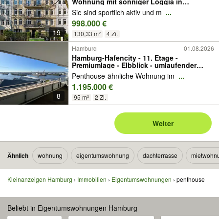
Wohnung mit sonniger Loggia in
Hoheluft-West
Sie sind sportlich aktiv und m
...
998.000 €
19
130,33 m²
4 Zi.
Hamburg
01.08.2026
Hamburg-Hafencity - 11. Etage -
Premiumlage - Elbblick - umlaufender
überdachter Balkon - Tiefgarage
Penthouse-ähnliche Wohnung im
...
1.195.000 €
8
95 m²
2 Zi.
Weiter
Ähnlich
wohnung
eigentumswohnung
dachterrasse
mietwohn
Kleinanzeigen Hamburg
Immobilien
Eigentumswohnungen
penthouse
Beliebt in Eigentumswohnungen Hamburg