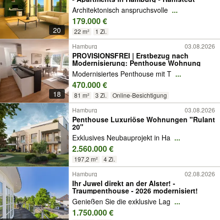
Architektonisch anspruchsvolle
...
179.000 €
20
22 m²
1 Zi.
Hamburg
03.08.2026
PROVISIONSFREI | Erstbezug nach
Modernisierung: Penthouse Wohnung
Modernisiertes Penthouse mit T
...
470.000 €
18
81 m²
3 Zi.
Online-Besichtigung
Hamburg
03.08.2026
Penthouse Luxuriöse Wohnungen "Rulant
20"
Exklusives Neubauprojekt in Ha
...
2.560.000 €
197,2 m²
4 Zi.
Hamburg
02.08.2026
Ihr Juwel direkt an der Alster! -
Traumpenthouse - 2026 modernisiert!
Genießen Sie die exklusive Lag
...
1.750.000 €