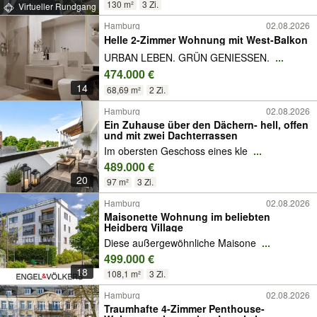
130 m²
3 Zi.
Virtueller Rundgang
Hamburg
02.08.2026
Helle 2-Zimmer Wohnung mit West-Balkon
URBAN LEBEN. GRÜN GENIESSEN.
...
474.000 €
14
68,69 m²
2 Zi.
Hamburg
02.08.2026
Ein Zuhause über den Dächern- hell, offen
und mit zwei Dachterrassen
Im obersten Geschoss eines kle
...
489.000 €
20
97 m²
3 Zi.
Hamburg
02.08.2026
Maisonette Wohnung im beliebten
Heidberg Village
Diese außergewöhnliche Maisone
...
499.000 €
18
108,1 m²
3 Zi.
Hamburg
02.08.2026
Traumhafte 4-Zimmer Penthouse-