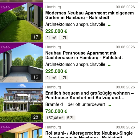
Hamburg
03.08.2026
Modernes Neubau Apartment mit eigenem
Garten in Hamburg - Rahlstedt
Architektonisch anspruchsvolle
...
229.000 €
17
21 m²
1 Zi.
Hamburg
03.08.2026
Neubau Penthouse Apartment mit
Dachterrasse in Hamburg - Rahlstedt
Architektonisch anspruchsvolle
...
225.000 €
16
21 m²
1 Zi.
Hamburg
03.08.2026
Endlich bequem und großzügig wohnen –
Penthouse-Komfort mit Aufzug und
Dachterrasse in ruhiger Lage
Bramfeld – der oft unterbewert
...
730.000 €
28
157,46 m²
5 Zi.
Hamburg
03.08.2026
Rollstuhl- / Altersgerechte Neubau-Single
- Apartments in Hamburg - Rahlstedt