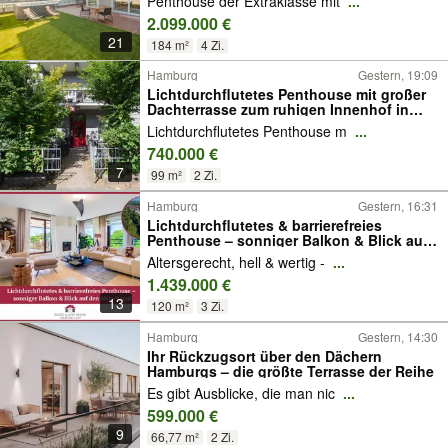
Penthouse der Extraklasse mit
...
2.099.000 €
21
184 m²
4 Zi.
Hamburg
Gestern, 19:09
Lichtdurchflutetes Penthouse mit großer
Dachterrasse zum ruhigen Innenhof in
Hamburg-Eppendorf!
Lichtdurchflutetes Penthouse m
...
740.000 €
7
99 m²
2 Zi.
Hamburg
Gestern, 16:31
Lichtdurchflutetes & barrierefreies
Penthouse – sonniger Balkon & Blick auf
den Alsterkanal
Altersgerecht, hell & wertig -
...
1.439.000 €
13
120 m²
3 Zi.
Hamburg
Gestern, 14:30
Ihr Rückzugsort über den Dächern
Hamburgs – die größte Terrasse der Reihe
Es gibt Ausblicke, die man nic
...
599.000 €
9
66,77 m²
2 Zi.