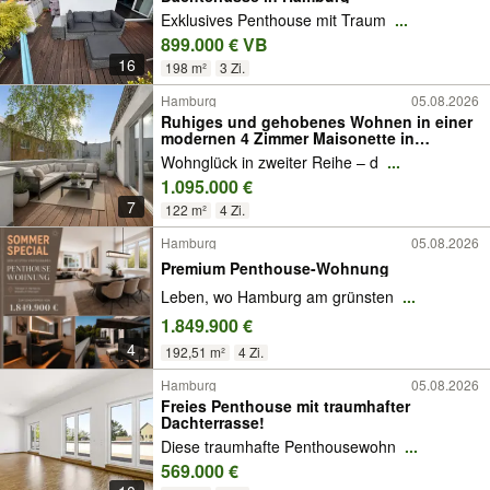
Exklusives Penthouse mit Traum
...
899.000 € VB
16
198 m²
3 Zi.
Hamburg
05.08.2026
Ruhiges und gehobenes Wohnen in einer
modernen 4 Zimmer Maisonette in
Eimsbüttel
Wohnglück in zweiter Reihe – d
...
1.095.000 €
7
122 m²
4 Zi.
Hamburg
05.08.2026
Premium Penthouse-Wohnung
Leben, wo Hamburg am grünsten
...
1.849.900 €
4
192,51 m²
4 Zi.
Hamburg
05.08.2026
Freies Penthouse mit traumhafter
Dachterrasse!
Diese traumhafte Penthousewohn
...
569.000 €