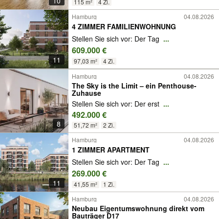
10
115 m²
4 Zi.
Hamburg
04.08.2026
4 ZIMMER FAMILIENWOHNUNG
Stellen Sie sich vor: Der Tag
...
609.000 €
11
97,03 m²
4 Zi.
Hamburg
04.08.2026
The Sky is the Limit – ein Penthouse-
Zuhause
Stellen Sie sich vor: Der erst
...
492.000 €
8
51,72 m²
2 Zi.
Hamburg
04.08.2026
1 ZIMMER APARTMENT
Stellen Sie sich vor: Der Tag
...
269.000 €
11
41,55 m²
1 Zi.
Hamburg
04.08.2026
Neubau Eigentumswohnung direkt vom
Bauträger D17