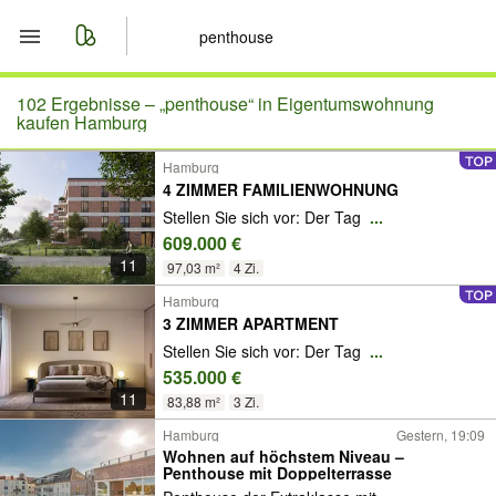
Start
102 Ergebnisse –
„penthouse“ in Eigentumswohnung
kaufen Hamburg
Merkliste
Hamburg
4 ZIMMER FAMILIENWOHNUNG
Nachrichten
Stellen Sie sich vor: Der Tag
...
609.000 €
Anzeige aufgeben
11
97,03 m²
4 Zi.
Hamburg
3 ZIMMER APARTMENT
Stellen Sie sich vor: Der Tag
...
535.000 €
11
83,88 m²
3 Zi.
Hamburg
Gestern, 19:09
Wohnen auf höchstem Niveau –
Penthouse mit Doppelterrasse