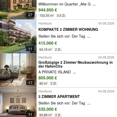
Willkommen im Quartier „Alte G
...
944.950 €
27
152,55 m²
3,5 Zi.
Hamburg
04.08.2026
KOMPAKTE 2 ZIMMER WOHNUNG
Stellen Sie sich vor: Der Tag
...
415.000 €
11
64,16 m²
2 Zi.
Hamburg
04.08.2026
Großzügige 2 Zimmer Neubauwohnung in
der HafenCity
A PRIVATE ISLAND
...
805.000 €
17
82 m²
2 Zi.
Hamburg
04.08.2026
3 ZIMMER APARTMENT
Stellen Sie sich vor: Der Tag
...
535.000 €
11
83,88 m²
3 Zi.