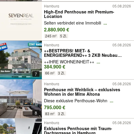
Hamburg
05.08.2026
High-End Penthouse mit Premium-
Location
Selten verbindet eine Immobili
...
2.880.900 €
245 m²
5 Zi.
Hamburg
05.08.2026
++BESTPREIS! MIET- &
ENERGIESPAREND++ 3 ZKB Neubau
Energieeffizienz A+
++IHRE WOHNEINHEIT++
...
384.900 €
66 m²
3 Zi.
7
Hamburg
05.08.2026
Penthouse mit Weitblick – exklusives
Wohnen in der Mitte Altona
Diese exklusive Penthouse-Wohn
...
795.000 €
8
83 m²
3 Zi.
Hamburg
05.08.2026
Exklusives Penthouse mit Traum-
Dachterrasse in Hamburg